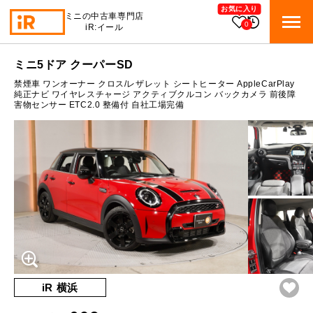
お気に入り
ミニの中古車専門店
0
iR:イール
ローン参考価格
ミニ5ドア クーパーSD
BMW MINI
BMWミニ 在庫検索
禁煙車 ワンオーナー クロス/レザレット シートヒーター AppleCarPlay
通常ローンの場合
純正ナビ ワイヤレスチャージ アクティブクルコン バックカメラ 前後障
害物センサー ETC2.0 整備付 自社工場完備
ROVER MINI
2.6
ローバーミニ 在庫検索
月々支払額
万円
総支払額
393
万円
TRADE
買取
10:00～18:00
頭金
50
万円
営業時間
月曜日（祝日の場合は火曜日）
MAINTENANCE
定休日
TOP
メンテナンス
支払回数
84
回
ボーナス支払回数/年
2
回
iRの買取が他社よりも高い理由
BLOG & MEDIA
TOP
ブログ＆メディア
売却手順
BMWミニ メンテナンス
内訳
MINI KNOWLEDGE
TOP
ミニナレッジ
必要書類
iR 横浜
ローバーミニ メンテナンス
1回目
28,798
円
買取Q&A