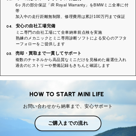
6ヶ月の部分保証「iR Royal Warranty」をBMWミニ全車に付
帯
加入中の走行距離無制限、修理費用は累計100万円まで保証
安心の自社工場完備
04.
ミニ専門の自社工場にて全車納車前点検を実施
熟練のメカニックとミニ専用診断ソフトによる安心のアフタ
ーフォローをご提供します
売却・買取まで一貫してサポート
05.
複数のチャネルから高品質なミニだけを見極めた厳選仕入れ
過去のヒストリーや整備記録もきちんと確認します
HOW TO START MINI LIFE
お問い合わせから納車まで、安心サポート
ご購入までの流れ