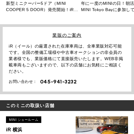
新型ミニクーパー5ドア（MINI
年に一度のMINIの日！朝
COOPER 5 DOOR）発売開始！iR人
MINI Tokyo Bayに参加
気No.1モデルはフルモデルチェンジ後
も最強モデルとなるのか！？
業販のご案内
iR（イール）の厳選された在庫車両は、全車業販対応可能
です。全国の整備工場様や中古車オークションの非会員の
業者様でも、業販価格にて直接販売いたします。WEB非掲
載車両もございますので、以下の店舗にお気軽にご相談く
ださい。
045-941-3232
お問い合わせ：
このミニの取扱い店舗
MINI ショールーム
iR 横浜