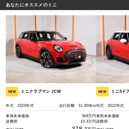
あなたにオススメのミニ
ミニクラブマン JCW
ミニ5ド
NEW
NEW
年式
2020年式
走行距離
31,000km
年式
2022年式
車両本体価格
368万円
車両本体価格
諸費用
10.3万円
諸費用
378.