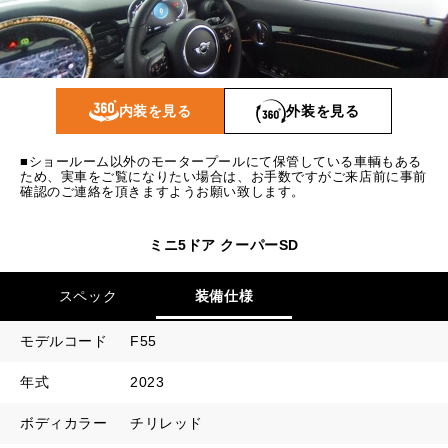
1回目
20,486
円
2回目以降
17,800
円
ボーナス月追加額
90,000
円
内装を見る
外装を見る
ボーナス月数
14
回
■ショールーム以外のモータープールにて保管している車輌もある
ため、実車をご覧になりたい場合は、お手数ですがご来店前に事前
確認のご連絡を頂きますようお願い致します。
ミニ5ドア クーパーSD
スペック
装備仕様
モデルコード
F55
年式
2023
ボディカラー
チリレッド