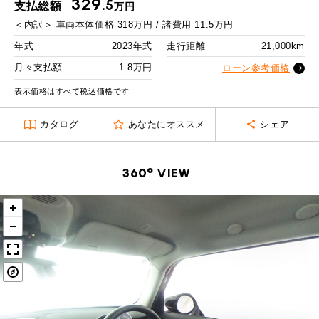
329.
MINI Blog
スタッフブログ
5
支払総額
万円
ABOUT iR
TOP
iRについて
最近の修理実績
2回目以降
25,800
円
＜内訳＞
車両本体価格
318
万円 / 諸費用
11.5
万円
iRで愛車を売却されたお客様の声
User's Voice
購入者様の声
ボーナス月追加額
90,000
円
BMWミニナレッジ
年式
2023年式
走行距離
21,000km
RECRUIT
会社概要
採用情報
BMWミニ買取査定依頼
Part's Report
パーツ販売のご案内
ボーナス月数
14
回
月々支払額
1.8万円
ローン参考価格
ローバーミニナレッジ
スタッフ紹介
ローバーミニ買取査定依頼
残価ローンの場合
表示価格はすべて税込価格です
Movie
動画一覧
お知らせ
プライバシーポリシー
MAP
1.8
カタログ
あなたにオススメ
シェア
お問い合わせ
サイトマップ
月々支払額
万円
リクルート
総支払額
408.7
万円
360° VIEW
頭金
50
万円
残価
83
万円
支払回数
84
回
ボーナス支払回数/年
2
回
BMW MINI
ROVER MINI
サービス工場
サービス工場
工場
TEL
買取
購入相談
iR TECH FACTORY
iR MAKERS
お問い合わせ
MAP
査定依頼
来店予約
内訳