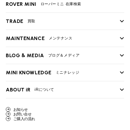
ROVER MINI
ローバーミニ 在庫検索
TRADE
買取
MAINTENANCE
TOP
メンテナンス
iRの買取が他社よりも高い理由
BLOG & MEDIA
TOP
ブログ＆メディア
売却手順
BMWミニ メンテナンス
MINI KNOWLEDGE
TOP
ミニナレッジ
必要書類
ローバーミニ メンテナンス
買取Q&A
MINI Blog
スタッフブログ
ABOUT iR
TOP
iRについて
最近の修理実績
iRで愛車を売却されたお客様の声
User's Voice
購入者様の声
BMWミニナレッジ
会社概要
BMWミニ買取査定依頼
お知らせ
Part's Report
パーツ販売のご案内
ローバーミニナレッジ
お問い合せ
スタッフ紹介
ローバーミニ買取査定依頼
ご購入の流れ
Movie
動画一覧
MAP