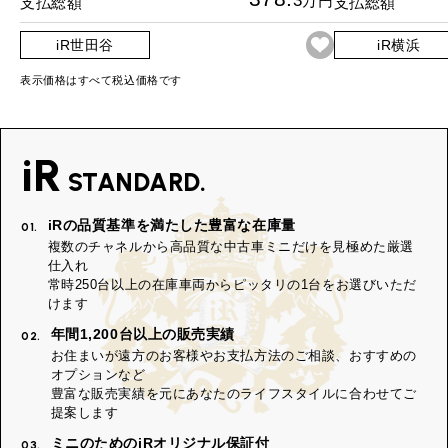
3
万円
支払総額
支払総額
iR世田谷
iR横浜
表示価格はすべて税込価格です
iR
STANDARD.
iRの品質基準を満たした豊富な在庫量
01.
複数のチャネルから高品質な中古車ミニだけを見極めた厳選
仕入れ
常時250台以上の在庫車両からピッタリの1台をお選びいただ
けます
年間1,200台以上の販売実績
02.
お住まいが遠方のお客様やお支払方法のご相談、おすすめの
オプションなど
豊富な販売実績を元にあなたのライフスタイルに合わせてご
提案します
ミニのためのiRオリジナル保証付
03.