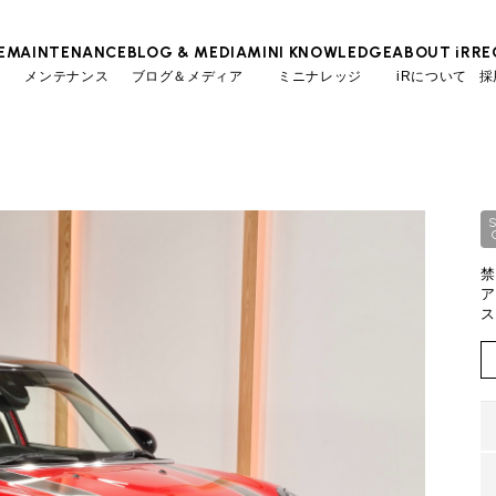
E
MAINTENANCE
BLOG & MEDIA
MINI KNOWLEDGE
ABOUT iR
RE
メンテナンス
ブログ＆メディア
ミニナレッジ
iRについて
採
TOP
TOP
TOP
TOP
会社概要
スタッフ
ローン参考価格
MINI Blog
iRの買取が他社よりも高い理由
工場入庫予約
BMWミニナレッジ
スタッフブログ
MAP
売却手順
BMWミニ メンテナンス
ローバーミニナレッジ
User's Voice
購入者様の声
禁
ーンの場合
残価ロー
リクルー
必要書類
ローバーミニ メンテナンス
ア
Part's Report
パーツ販売のご案内
ス
買取Q&A
最近の修理実績
Movie
動画一覧
1.9
万円
月々支払額
iRで愛車を売却されたお客様の声
万円
308.7
総支払額
BMWミニ買取査定依頼
万円
50
頭金
ローバーミニ買取査定依頼