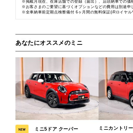
※掲載月現在、在庫店舗での登録（届出）、店頭納車での価
※お客さまのご要望に基づくオプションなどの費用は別途申
※全車納車前定期点検整備付 6ヶ月間の無料保証(iRロイヤル
あなたにオススメのミニ
ミニカントリー
ミニ5ドア クーパー
NEW