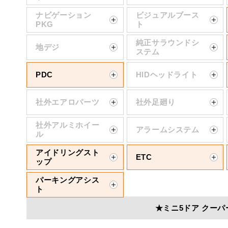
ナビゲーション
ビジュアルブース
PKG
ト
純正サラウンドシ
地デジ
ステム
PDC
HIDヘッドライト
社外エアロパーツ
社外足廻り
社外アルミホイー
アラームシステム
ル
アイドリングスト
ETC
ップ
パーキングアシス
ト
★ミニ5ドア クーパ