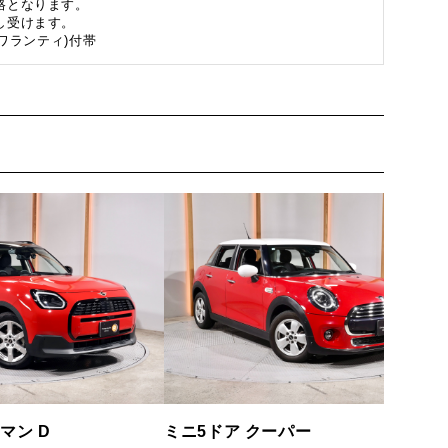
格となります。
し受けます。
ワランティ)付帯
マン D
ミニ5ドア クーパー