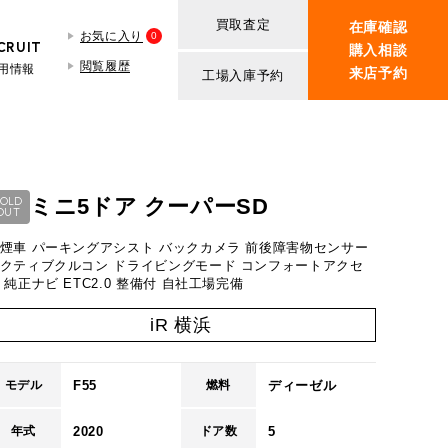
買取査定
在庫確認
お気に入り
0
CRUIT
購入相談
閲覧履歴
用情報
来店予約
工場入庫予約
BMW MINI
買取査定依頼
iR TECH FACTORY
ROVER MINI
BMW MINIサービス工場
紹介
買取査定依頼
ミニ5ドア クーパーSD
SOLD
OUT
iR MAKERS
ROVER MINIサービス工場
煙車 パーキングアシスト バックカメラ 前後障害物センサー
ンの場合
ト
クティブクルコン ドライビングモード コンフォートアクセ
 純正ナビ ETC2.0 整備付 自社工場完備
1.3
iR 横浜
万円
万円
321.2
F55
ディーゼル
モデル
燃料
万円
50
2020
5
年式
ドア数