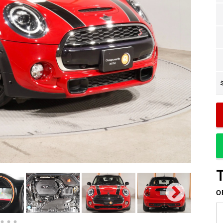
回
84
残価
回
2
支払回数
ボーナス支払回数/年
内訳
プライバシーポリシー
円
21,934
1回目
サイトマップ
円
19,100
2回目以降
円
70,000
ボーナス月追加額
回
14
ボーナス月数
O