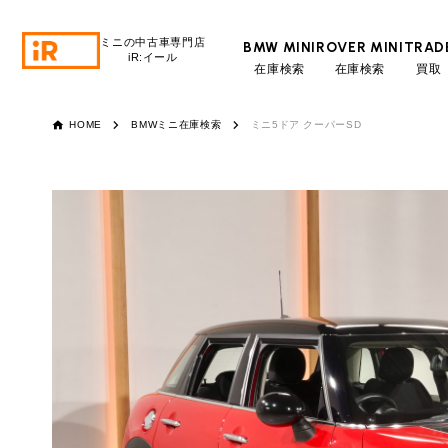
ミニの中古車専門店
BMW MINI
ROVER MINI
TRAD
iR:イール
在庫検索
在庫検索
買取
BMW MINI
BMWミニ 在庫検索
HOME
BMWミニ在庫検索
ミニ5ドア クーパーSD
ROVER MINI
ローバーミニ 在庫検索
TRADE
買取
通常ロ
営業時間
10:00～18:00
MAINTENANCE
TOP
メンテナンス
定休日
月曜日（祝日の場合は火曜日）
月々支払額
iRの買取が他社よりも高い理由
BLOG & MEDIA
TOP
総支払額
ブログ＆メディア
売却手順
頭金
BMWミニ メンテナンス
MINI KNOWLEDGE
TOP
ミニナレッジ