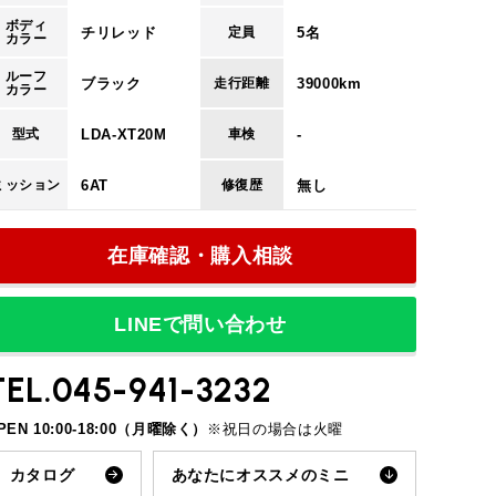
万円
ボディ
66
チリレッド
5名
定員
カラー
ルーフ
回
84
ブラック
39000km
走行距離
カラー
回
LDA-XT20M
-
型式
2
車検
6AT
無し
ミッション
修復歴
円
17,947
在庫確認・購入相談
円
12,700
LINEで問い合わせ
円
70,000
TEL.045-941-3232
回
14
PEN 10:00-18:00（月曜除く）
※祝日の場合は火曜
カタログ
あなたにオススメ
のミニ