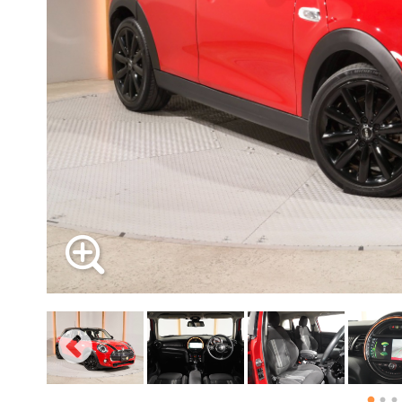
必要書類
ローバーミニ メンテナンス
支払回数
MINI Blog
買取Q&A
スタッフブログ
ABOUT iR
TOP
iRについて
最近の修理実績
ボーナス支払回数/年
iRで愛車を売却されたお客様の声
User's Voice
購入者様の声
BMWミニナレッジ
RECRUIT
会社概要
採用情報
BMWミニ買取査定依頼
Part's Report
パーツ販売のご案内
ローバーミニナレッジ
内訳
スタッフ紹介
ローバーミニ買取査定依頼
Movie
動画一覧
お知らせ
MAP
1回目
お問い合わせ
2回目以降
リクルート
ボーナス月追加額
ボーナス月数