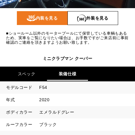
1回目
18,730
円
2回目以降
15,000
円
内装を見る
外装を見る
ボーナス月追加額
90,000
円
■ショールーム以外のモータープールにて保管している車輌もある
ボーナス月数
14
回
ため、実車をご覧になりたい場合は、お手数ですがご来店前に事前
確認のご連絡を頂きますようお願い致します。
ミニクラブマン クーパー
スペック
装備仕様
モデルコード
F54
年式
2020
ボディカラー
エメラルドグレー
ルーフカラー
ブラック