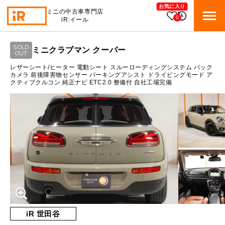
お気に入り
ミニの中古車専門店
0
iR:イール
ローン参考価格
SOLD
ミニクラブマン クーパー
BMW MINI
OUT
BMWミニ 在庫検索
通常ローンの場合
レザーシート/ヒーター 電動シート スルーローディングシステム バック
カメラ 前後障害物センサー パーキングアシスト ドライビングモード ア
クティブクルコン 純正ナビ ETC2.0 整備付 自社工場完備
ROVER MINI
2.2
ローバーミニ 在庫検索
月々支払額
万円
総支払額
364.7
万円
TRADE
買取
10:00～18:00
頭金
50
万円
営業時間
月曜日（祝日の場合は火曜日）
MAINTENANCE
定休日
TOP
メンテナンス
支払回数
84
回
ボーナス支払回数/年
2
回
iRの買取が他社よりも高い理由
BLOG & MEDIA
TOP
ブログ＆メディア
売却手順
BMWミニ メンテナンス
内訳
MINI KNOWLEDGE
TOP
ミニナレッジ
必要書類
iR 世田谷
ローバーミニ メンテナンス
1回目
27,916
円
買取Q&A