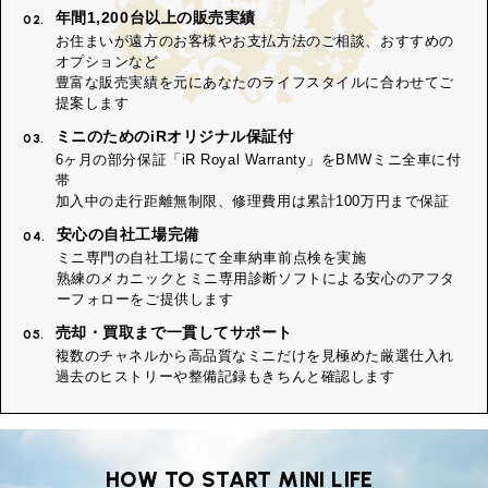
年間1,200台以上の販売実績
02.
お住まいが遠方のお客様やお支払方法のご相談、おすすめの
オプションなど
豊富な販売実績を元にあなたのライフスタイルに合わせてご
提案します
ミニのためのiRオリジナル保証付
03.
6ヶ月の部分保証「iR Royal Warranty」をBMWミニ全車に付
帯
加入中の走行距離無制限、修理費用は累計100万円まで保証
安心の自社工場完備
04.
ミニ専門の自社工場にて全車納車前点検を実施
熟練のメカニックとミニ専用診断ソフトによる安心のアフタ
ーフォローをご提供します
売却・買取まで一貫してサポート
05.
複数のチャネルから高品質なミニだけを見極めた厳選仕入れ
過去のヒストリーや整備記録もきちんと確認します
HOW TO START MINI LIFE