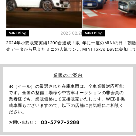
2025.02.21
MINI Blog
MINI Blog
2024年小売販売実績1200台達成！販
年に一度のMINIの日！朝
売データから見えたミニの人気ランキ
MINI Tokyo Bayに参加
ングを大公開！
業販のご案内
iR（イール）の厳選された在庫車両は、全車業販対応可能
です。全国の整備工場様や中古車オークションの非会員の
業者様でも、業販価格にて直接販売いたします。WEB非掲
載車両もございますので、以下の店舗にお気軽にご相談く
ださい。
03-5797-2288
お問い合わせ：