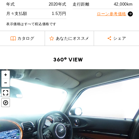
MINI Blog
スタッフブログ
ABOUT iR
TOP
年式
2020年式
走行距離
42,000km
iRについて
最近の修理実績
2回目以降
22,400
円
iRで愛車を売却されたお客様の声
月々支払額
1.5万円
User's Voice
ローン参考価格
購入者様の声
ボーナス月追加額
90,000
円
BMWミニナレッジ
RECRUIT
会社概要
採用情報
BMWミニ買取査定依頼
表示価格はすべて税込価格です
Part's Report
パーツ販売のご案内
ボーナス月数
14
回
ローバーミニナレッジ
スタッフ紹介
ローバーミニ買取査定依頼
カタログ
あなたにオススメ
シェア
残価ローンの場合
Movie
動画一覧
お知らせ
プライバシーポリシー
MAP
1.5
お問い合わせ
サイトマップ
月々支払額
万円
360° VIEW
リクルート
総支払額
379.3
万円
頭金
50
万円
残価
77
万円
支払回数
84
回
ボーナス支払回数/年
2
回
BMW MINI
ROVER MINI
サービス工場
サービス工場
工場
TEL
買取
購入相談
iR TECH FACTORY
iR MAKERS
お問い合わせ
MAP
査定依頼
来店予約
内訳