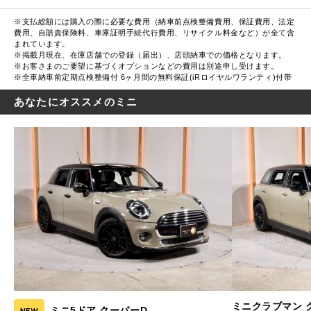
※支払総額には購入の際に必要な費用（納車前点検整備費用、保証費用、法定
費用、自賠責保険料、車庫証明手続代行費用、リサイクル料金など）が全て含
まれています。
※掲載月現在、在庫店舗での登録（届出）、店頭納車での価格となります。
※お客さまのご要望に基づくオプションなどの費用は別途申し受けます。
※全車納車前定期点検整備付 6ヶ月間の無料保証(iRロイヤルワランティ)付帯
あなたにオススメのミニ
ミニクラブマン 
ミニ5ドア クーパーD
NEW