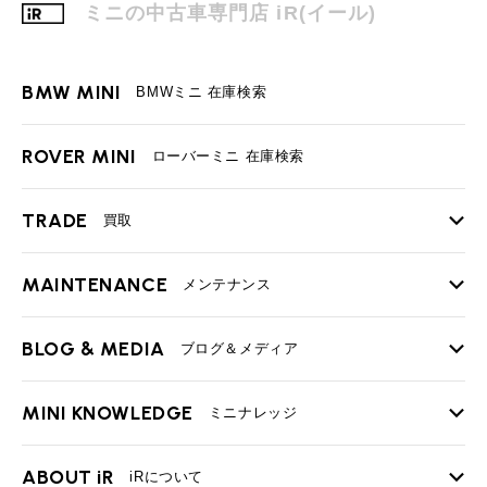
ミニの中古車専門店 iR(イール)
BMW MINI
BMWミニ 在庫検索
ROVER MINI
ローバーミニ 在庫検索
TRADE
買取
MAINTENANCE
TOP
メンテナンス
iRの買取が他社よりも高い理由
BLOG & MEDIA
TOP
ブログ＆メディア
売却手順
BMWミニ メンテナンス
MINI KNOWLEDGE
TOP
ミニナレッジ
必要書類
ローバーミニ メンテナンス
買取Q&A
MINI Blog
スタッフブログ
ABOUT iR
TOP
iRについて
最近の修理実績