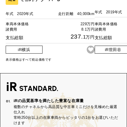
年式
2019年式
年式
2020年式
走行距離
40,000km
車両本体価格
229万円
車両本体価格
諸費用
8.1万円
諸費用
237.
1
万円
支払総額
支払総額
iR横浜
iR世田谷
表示価格はすべて税込価格です
iR
STANDARD.
iRの品質基準を満たした豊富な在庫量
01.
複数のチャネルから高品質な中古車ミニだけを見極めた厳選
仕入れ
常時250台以上の在庫車両からピッタリの1台をお選びいただ
けます