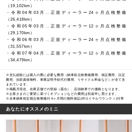
（19,102km）
・令和04年03月…正規ディーラー24ヶ月点検整備
（26,418km）
・令和05年03月…正規ディーラー12ヶ月点検整備
（29,170km）
・令和06年03月…正規ディーラー24ヶ月点検整備
（31,557km）
・令和07年04月…正規ディーラー12ヶ月点検整備
（34,479km）
※支払総額には購入の際に必要な費用（納車前点検整備費用、保証費用、法定
費用、自賠責保険料、車庫証明手続代行費用、リサイクル料金など）が全て含
まれています。
※掲載月現在、在庫店舗での登録（届出）、店頭納車での価格となります。
※お客さまのご要望に基づくオプションなどの費用は別途申し受けます。
※全車納車前定期点検整備付 6ヶ月間の無料保証(iRロイヤルワランティ)付帯
あなたにオススメのミニ