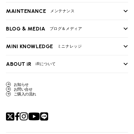
MAINTENANCE
TOP
メンテナンス
iRの買取が他社よりも高い理由
BLOG & MEDIA
TOP
ブログ＆メディア
売却手順
BMWミニ メンテナンス
MINI KNOWLEDGE
TOP
ミニナレッジ
必要書類
ローバーミニ メンテナンス
買取Q&A
MINI Blog
スタッフブログ
ABOUT iR
TOP
iRについて
最近の修理実績
iRで愛車を売却されたお客様の声
User's Voice
購入者様の声
BMWミニナレッジ
会社概要
BMWミニ買取査定依頼
お知らせ
Part's Report
パーツ販売のご案内
ローバーミニナレッジ
お問い合せ
スタッフ紹介
ローバーミニ買取査定依頼
ご購入の流れ
Movie
動画一覧
MAP
リクルート