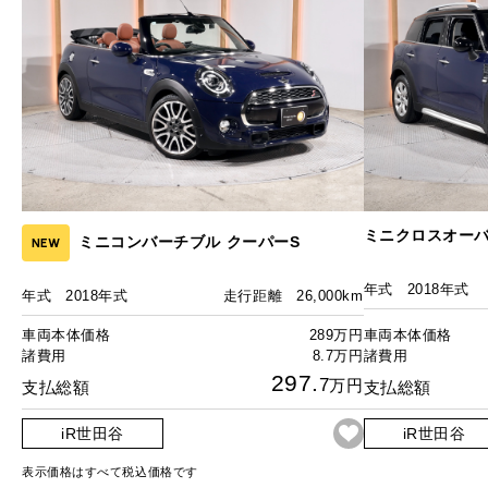
ミニクロスオーバ
ミニコンバーチブル クーパーS
NEW
年式
2018年式
年式
2018年式
走行距離
26,000km
車両本体価格
289万円
車両本体価格
諸費用
8.7万円
諸費用
297.
7
万円
支払総額
支払総額
iR世田谷
iR世田谷
表示価格はすべて税込価格です