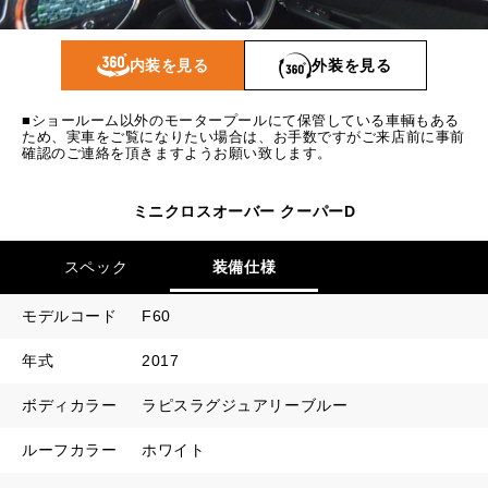
1回目
9,012
円
2回目以降
8,900
円
内装を見る
外装を見る
ボーナス月追加額
40,000
円
■ショールーム以外のモータープールにて保管している車輌もある
ボーナス月数
14
回
ため、実車をご覧になりたい場合は、お手数ですがご来店前に事前
確認のご連絡を頂きますようお願い致します。
ミニクロスオーバー クーパーD
スペック
装備仕様
モデルコード
F60
年式
2017
ボディカラー
ラピスラグジュアリーブルー
ルーフカラー
ホワイト