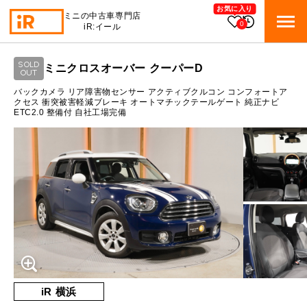
お気に入り
ミニの中古車専門店
0
iR:イール
ローン参考価格
SOLD
ミニクロスオーバー クーパーD
BMW MINI
OUT
BMWミニ 在庫検索
通常ローンの場合
バックカメラ リア障害物センサー アクティブクルコン コンフォートア
クセス 衝突被害軽減ブレーキ オートマチックテールゲート 純正ナビ
ETC2.0 整備付 自社工場完備
ROVER MINI
1.3
ローバーミニ 在庫検索
月々支払額
万円
総支払額
193.9
万円
TRADE
買取
10:00～18:00
頭金
30
万円
営業時間
月曜日（祝日の場合は火曜日）
MAINTENANCE
定休日
TOP
メンテナンス
支払回数
84
回
ボーナス支払回数/年
2
回
iRの買取が他社よりも高い理由
BLOG & MEDIA
TOP
ブログ＆メディア
売却手順
BMWミニ メンテナンス
内訳
MINI KNOWLEDGE
TOP
ミニナレッジ
必要書類
iR 横浜
ローバーミニ メンテナンス
1回目
16,643
円
買取Q&A