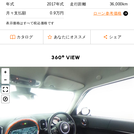
MINI Blog
スタッフブログ
ABOUT iR
TOP
年式
2017年式
走行距離
36,000km
iRについて
最近の修理実績
2回目以降
12,800
円
iRで愛車を売却されたお客様の声
月々支払額
0.9万円
User's Voice
ローン参考価格
購入者様の声
ボーナス月追加額
40,000
円
BMWミニナレッジ
RECRUIT
会社概要
採用情報
BMWミニ買取査定依頼
表示価格はすべて税込価格です
Part's Report
パーツ販売のご案内
ボーナス月数
14
回
ローバーミニナレッジ
スタッフ紹介
ローバーミニ買取査定依頼
カタログ
あなたにオススメ
シェア
残価ローンの場合
Movie
動画一覧
お知らせ
プライバシーポリシー
MAP
0.9
お問い合わせ
サイトマップ
月々支払額
万円
360° VIEW
リクルート
総支払額
201.7
万円
頭金
30
万円
残価
41
万円
支払回数
84
回
ボーナス支払回数/年
2
回
BMW MINI
ROVER MINI
サービス工場
サービス工場
工場
TEL
買取
購入相談
iR TECH FACTORY
iR MAKERS
お問い合わせ
MAP
査定依頼
来店予約
内訳