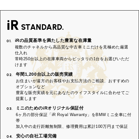
iR
STANDARD.
iRの品質基準を満たした豊富な在庫量
01.
複数のチャネルから高品質な中古車ミニだけを見極めた厳選
仕入れ
常時250台以上の在庫車両からピッタリの1台をお選びいただ
けます
年間1,200台以上の販売実績
02.
お住まいが遠方のお客様やお支払方法のご相談、おすすめの
オプションなど
豊富な販売実績を元にあなたのライフスタイルに合わせてご
提案します
ミニのためのiRオリジナル保証付
03.
6ヶ月の部分保証「iR Royal Warranty」をBMWミニ全車に付
帯
加入中の走行距離無制限、修理費用は累計100万円まで保証
安心の自社工場完備
04.