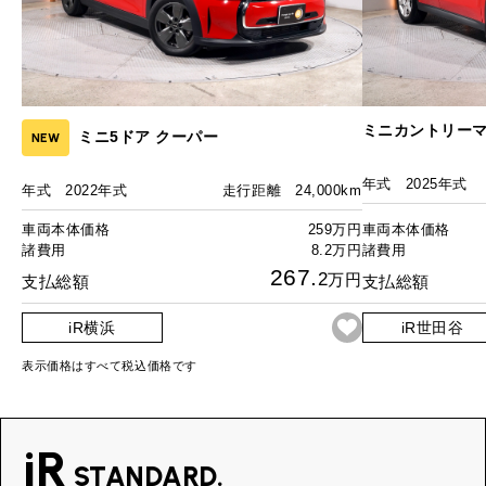
ミニカントリーマ
ミニ5ドア クーパー
NEW
年式
2025年式
年式
2022年式
走行距離
24,000km
車両本体価格
259万円
車両本体価格
諸費用
8.2万円
諸費用
267.
2
万円
支払総額
支払総額
iR横浜
iR世田谷
表示価格はすべて税込価格です
iR
STANDARD.