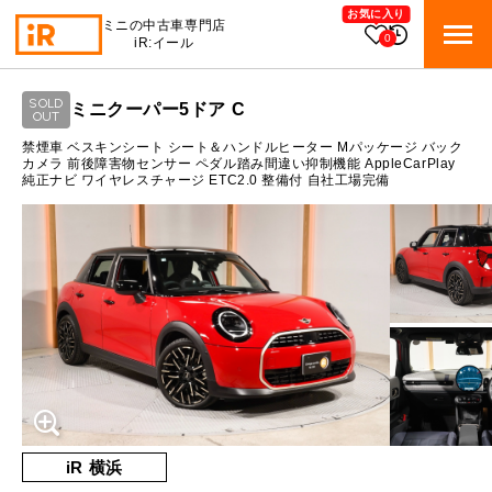
お気に入り
ミニの中古車専門店
0
iR:イール
ローン参考価格
SOLD
ミニクーパー5ドア C
BMW MINI
OUT
BMWミニ 在庫検索
通常ローンの場合
禁煙車 ベスキンシート シート＆ハンドルヒーター Mパッケージ バック
カメラ 前後障害物センサー ペダル踏み間違い抑制機能 AppleCarPlay
純正ナビ ワイヤレスチャージ ETC2.0 整備付 自社工場完備
ROVER MINI
2.8
ローバーミニ 在庫検索
月々支払額
万円
総支払額
423
万円
TRADE
買取
10:00～18:00
頭金
50
万円
営業時間
月曜日（祝日の場合は火曜日）
MAINTENANCE
定休日
TOP
メンテナンス
支払回数
84
回
ボーナス支払回数/年
2
回
iRの買取が他社よりも高い理由
BLOG & MEDIA
TOP
ブログ＆メディア
売却手順
BMWミニ メンテナンス
内訳
MINI KNOWLEDGE
TOP
ミニナレッジ
必要書類
iR 横浜
ローバーミニ メンテナンス
1回目
31,868
円
買取Q&A