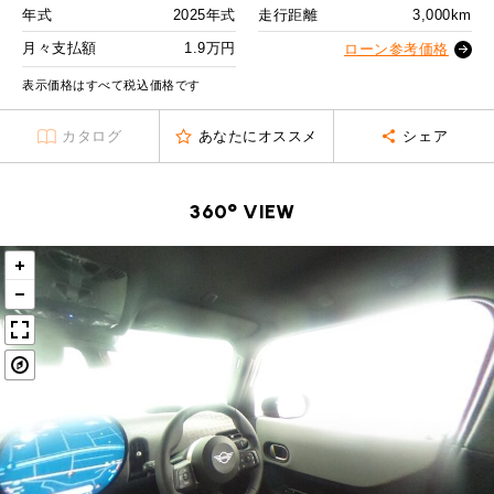
MINI Blog
スタッフブログ
ABOUT iR
TOP
年式
2025年式
走行距離
3,000km
iRについて
最近の修理実績
2回目以降
27,700
円
iRで愛車を売却されたお客様の声
月々支払額
1.9万円
User's Voice
ローン参考価格
購入者様の声
ボーナス月追加額
100,000
円
BMWミニナレッジ
RECRUIT
会社概要
採用情報
BMWミニ買取査定依頼
表示価格はすべて税込価格です
Part's Report
パーツ販売のご案内
ボーナス月数
14
回
ローバーミニナレッジ
スタッフ紹介
ローバーミニ買取査定依頼
カタログ
あなたにオススメ
シェア
残価ローンの場合
Movie
動画一覧
お知らせ
プライバシーポリシー
MAP
1.9
お問い合わせ
サイトマップ
月々支払額
万円
360° VIEW
リクルート
総支払額
439.9
万円
頭金
50
万円
残価
89
万円
支払回数
84
回
ボーナス支払回数/年
2
回
BMW MINI
ROVER MINI
サービス工場
サービス工場
工場
TEL
買取
購入相談
iR TECH FACTORY
iR MAKERS
お問い合わせ
MAP
査定依頼
来店予約
内訳