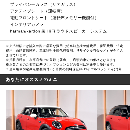
プライバシーガラス（リアガラス）
アクティブシート（運転席）
電動フロントシート（運転席メモリー機能付）
インテリアカメラ
harman/kardon 製 HiFi ラウドスピーカーシステム
※支払総額には購入の際に必要な費用（納車前点検整備費用、保証費用、法定
費用、自賠責保険料、車庫証明手続代行費用、リサイクル料金など）が全て含
まれています。
※掲載月現在、在庫店舗での登録（届出）、店頭納車での価格となります。
※お客さまのご要望に基づくオプションなどの費用は別途申し受けます。
※全車納車前定期点検整備付 6ヶ月間の無料保証(iRロイヤルワランティ)付帯
あなたにオススメのミニ