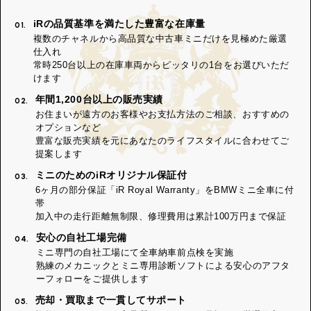
iRの品質基準を満たした豊富な在庫量
01.
複数のチャネルから高品質な中古車ミニだけを見極めた厳選
仕入れ
常時250台以上の在庫車両からピッタリの1台をお選びいただ
けます
年間1,200台以上の販売実績
02.
お住まいが遠方のお客様やお支払方法のご相談、おすすめの
オプションなど
豊富な販売実績を元にあなたのライフスタイルに合わせてご
提案します
ミニのためのiRオリジナル保証付
03.
6ヶ月の部分保証「iR Royal Warranty」をBMWミニ全車に付
帯
加入中の走行距離無制限、修理費用は累計100万円まで保証
安心の自社工場完備
04.
ミニ専門の自社工場にて全車納車前点検を実施
熟練のメカニックとミニ専用診断ソフトによる安心のアフタ
ーフォローをご提供します
売却・買取まで一貫してサポート
05.