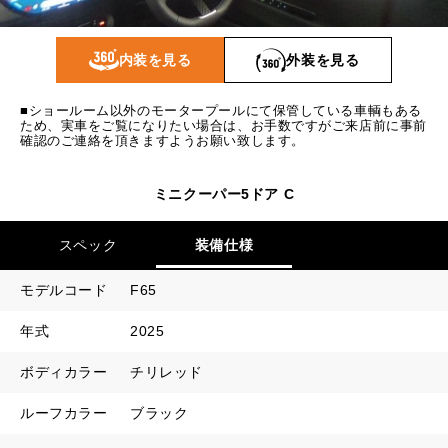
1回目
24,431
円
2回目以降
19,100
円
内装を見る
外装を見る
ボーナス月追加額
100,000
円
■ショールーム以外のモータープールにて保管している車輌もある
ボーナス月数
14
回
ため、実車をご覧になりたい場合は、お手数ですがご来店前に事前
確認のご連絡を頂きますようお願い致します。
ミニクーパー5ドア C
スペック
装備仕様
モデルコード
F65
年式
2025
ボディカラー
チリレッド
ルーフカラー
ブラック