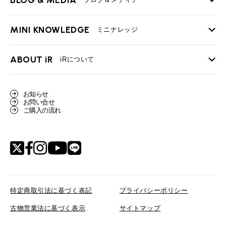
TOP
売却手順
BMWミニ メンテナンス
MINI KNOWLEDGE
TOP
ミニナレッジ
必要書類
ローバーミニ メンテナンス
買取Q&A
MINI Blog
スタッフブログ
ABOUT iR
TOP
iRについて
最近の修理実績
iRで愛車を売却されたお客様の声
User's Voice
購入者様の声
BMWミニナレッジ
会社概要
BMWミニ買取査定依頼
お知らせ
Part's Report
パーツ販売のご案内
ローバーミニナレッジ
お問い合せ
スタッフ紹介
ローバーミニ買取査定依頼
ご購入の流れ
Movie
動画一覧
MAP
リクルート
特定商取引法に基づく表記
プライバシーポリシー
古物営業法に基づく表示
サイトマップ