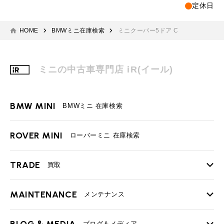
定休日
HOME
BMWミニ在庫検索
ミニクーパー5ドア C
ミニの中古車専門店 iR(イール)
BMW MINI
BMWミニ 在庫検索
ROVER MINI
ローバーミニ 在庫検索
TRADE
買取
MAINTENANCE
TOP
メンテナンス
iRの買取が他社よりも高い理由
BLOG & MEDIA
ブログ＆メディア