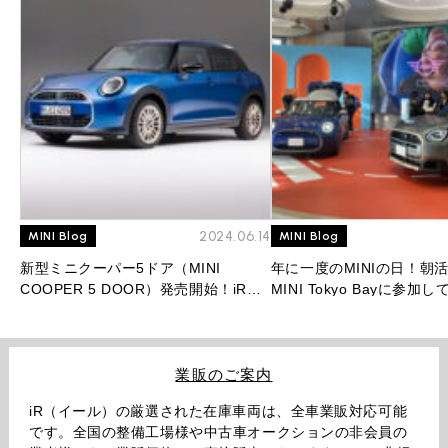
2024.06.14
MINI Blog
MINI Blog
新型ミニクーパー5ドア（MINI
年に一度のMINIの日！朝
COOPER 5 DOOR）発売開始！iR人
MINI Tokyo Bayに参加
気No.1モデルはフルモデルチェンジ後
も最強モデルとなるのか！？
業販のご案内
iR（イール）の厳選された在庫車両は、全車業販対応可能
です。全国の整備工場様や中古車オークションの非会員の