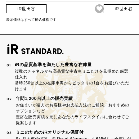
iR世田谷
iR世田谷
表示価格はすべて税込価格です
iR
STANDARD.
iRの品質基準を満たした豊富な在庫量
01.
複数のチャネルから高品質な中古車ミニだけを見極めた厳選
仕入れ
常時250台以上の在庫車両からピッタリの1台をお選びいただ
けます
年間1,200台以上の販売実績
02.
お住まいが遠方のお客様やお支払方法のご相談、おすすめの
オプションなど
豊富な販売実績を元にあなたのライフスタイルに合わせてご
提案します
ミニのためのiRオリジナル保証付
03.
6ヶ月の部分保証「iR Royal Warranty」をBMWミニ全車に付