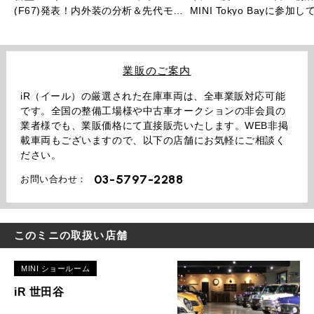
(F67)発表！内外装の分析＆先代モデ
MINI Tokyo Bayに参加
ルとの比較を大公開！
業販のご案内
iR（イール）の厳選された在庫車両は、全車業販対応可能
です。全国の整備工場様や中古車オークションの非会員の
業者様でも、業販価格にて直接販売いたします。WEB非掲
載車両もございますので、以下の店舗にお気軽にご相談く
ださい。
03-5797-2288
お問い合わせ：
このミニの取扱い店舗
MINI ショールーム
iR 世田谷