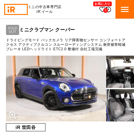
お気に入り
ミニの中古車専門店
0
iR:イール
ローン参考価格
SOLD
ミニクラブマン クーパー
BMW MINI
OUT
BMWミニ 在庫検索
通常ローンの場合
ドライビングモード バックカメラ リア障害物センサー コンフォートア
クセス アクティブクルコン スルーローディングシステム 衝突被害軽減
ブレーキ LEDヘッドライト ETC2.0 整備付 自社工場完備
ROVER MINI
1.8
ローバーミニ 在庫検索
月々支払額
万円
総支払額
247
万円
TRADE
買取
10:00～18:00
頭金
30
万円
営業時間
月曜日（祝日の場合は火曜日）
MAINTENANCE
定休日
TOP
メンテナンス
支払回数
84
回
ボーナス支払回数/年
2
回
iRの買取が他社よりも高い理由
BLOG & MEDIA
TOP
ブログ＆メディア
売却手順
BMWミニ メンテナンス
内訳
MINI KNOWLEDGE
TOP
ミニナレッジ
必要書類
iR 世田谷
ローバーミニ メンテナンス
1回目
17,901
円
買取Q&A