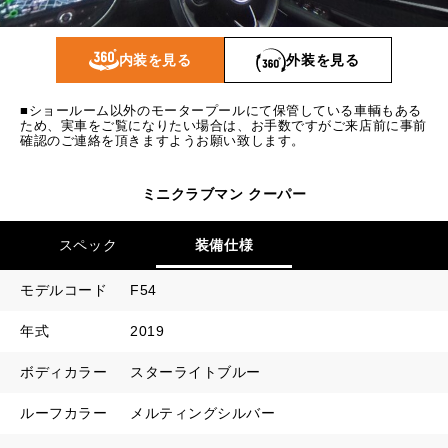
1回目
18,676
円
2回目以降
12,400
円
内装を見る
外装を見る
ボーナス月追加額
50,000
円
■ショールーム以外のモータープールにて保管している車輌もある
ボーナス月数
14
回
ため、実車をご覧になりたい場合は、お手数ですがご来店前に事前
確認のご連絡を頂きますようお願い致します。
ミニクラブマン クーパー
スペック
装備仕様
モデルコード
F54
年式
2019
ボディカラー
スターライトブルー
ルーフカラー
メルティングシルバー