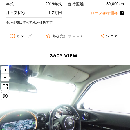
MINI Blog
スタッフブログ
ABOUT iR
TOP
年式
2019年式
走行距離
39,000km
iRについて
最近の修理実績
2回目以降
17,500
円
iRで愛車を売却されたお客様の声
月々支払額
1.2万円
User's Voice
ローン参考価格
購入者様の声
ボーナス月追加額
50,000
円
BMWミニナレッジ
RECRUIT
会社概要
採用情報
BMWミニ買取査定依頼
表示価格はすべて税込価格です
Part's Report
パーツ販売のご案内
ボーナス月数
14
回
ローバーミニナレッジ
スタッフ紹介
ローバーミニ買取査定依頼
カタログ
あなたにオススメ
シェア
残価ローンの場合
Movie
動画一覧
お知らせ
プライバシーポリシー
MAP
1.2
お問い合わせ
サイトマップ
月々支払額
万円
360° VIEW
リクルート
総支払額
256.7
万円
頭金
30
万円
残価
52
万円
支払回数
84
回
ボーナス支払回数/年
2
回
BMW MINI
ROVER MINI
サービス工場
サービス工場
工場
TEL
買取
購入相談
iR TECH FACTORY
iR MAKERS
お問い合わせ
MAP
査定依頼
来店予約
内訳