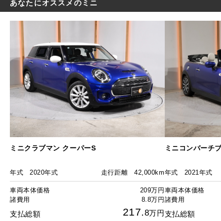
あなたにオススメのミニ
ミニクラブマン クーパーS
ミニコンバーチブル 
年式
2020年式
走行距離
42,000km
年式
2021年式
車両本体価格
209万円
車両本体価格
諸費用
8.8万円
諸費用
217.
8
万円
支払総額
支払総額