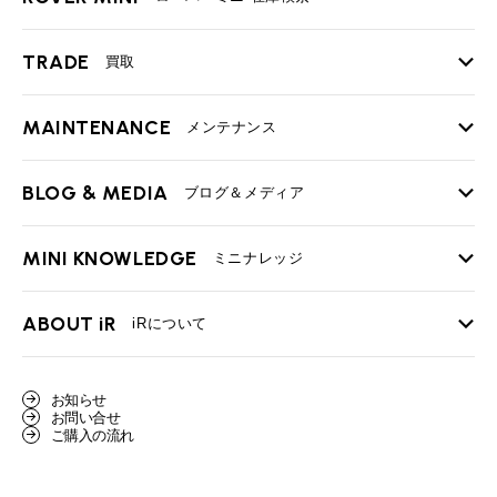
TRADE
買取
MAINTENANCE
TOP
メンテナンス
iRの買取が他社よりも高い理由
BLOG & MEDIA
TOP
ブログ＆メディア
売却手順
BMWミニ メンテナンス
MINI KNOWLEDGE
TOP
ミニナレッジ
必要書類
ローバーミニ メンテナンス
買取Q&A
MINI Blog
スタッフブログ
ABOUT iR
TOP
iRについて
最近の修理実績
iRで愛車を売却されたお客様の声
User's Voice
購入者様の声
BMWミニナレッジ
会社概要
BMWミニ買取査定依頼
お知らせ
Part's Report
パーツ販売のご案内
ローバーミニナレッジ
お問い合せ
スタッフ紹介
ローバーミニ買取査定依頼
ご購入の流れ
Movie
動画一覧
MAP