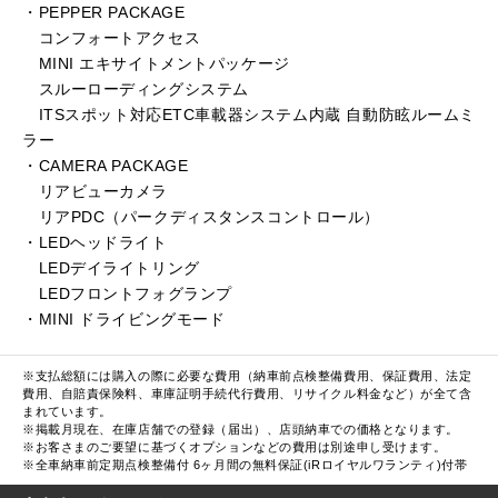
・PEPPER PACKAGE
コンフォートアクセス
MINI エキサイトメントパッケージ
スルーローディングシステム
ITSスポット対応ETC車載器システム内蔵 自動防眩ルームミ
ラー
・CAMERA PACKAGE
リアビューカメラ
リアPDC（パークディスタンスコントロール）
・LEDヘッドライト
LEDデイライトリング
LEDフロントフォグランプ
・MINI ドライビングモード
※支払総額には購入の際に必要な費用（納車前点検整備費用、保証費用、法定
費用、自賠責保険料、車庫証明手続代行費用、リサイクル料金など）が全て含
まれています。
※掲載月現在、在庫店舗での登録（届出）、店頭納車での価格となります。
※お客さまのご要望に基づくオプションなどの費用は別途申し受けます。
※全車納車前定期点検整備付 6ヶ月間の無料保証(iRロイヤルワランティ)付帯