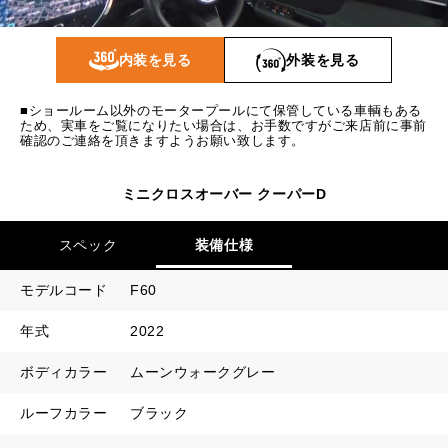
1回目
25,434
円
2回目以降
19,800
円
内装を見る
外装を見る
ボーナス月追加額
100,000
円
■ショールーム以外のモータープールにて保管している車輌もある
ボーナス月数
14
回
ため、実車をご覧になりたい場合は、お手数ですがご来店前に事前
確認のご連絡を頂きますようお願い致します。
ミニクロスオーバー クーパーD
スペック
装備仕様
モデルコード
F60
年式
2022
ボディカラー
ムーンウォークグレー
ルーフカラー
ブラック