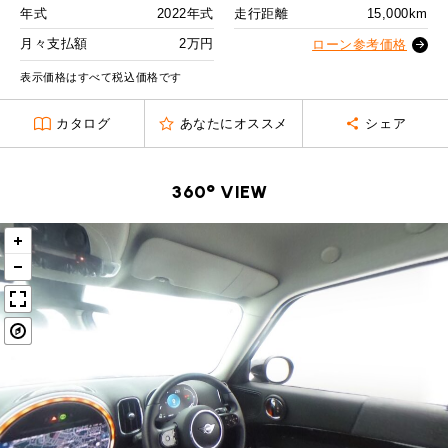
MINI Blog
スタッフブログ
ABOUT iR
TOP
年式
2022年式
走行距離
15,000km
iRについて
最近の修理実績
2回目以降
28,500
円
iRで愛車を売却されたお客様の声
月々支払額
2万円
User's Voice
ローン参考価格
購入者様の声
ボーナス月追加額
100,000
円
BMWミニナレッジ
RECRUIT
会社概要
採用情報
BMWミニ買取査定依頼
表示価格はすべて税込価格です
Part's Report
パーツ販売のご案内
ボーナス月数
14
回
ローバーミニナレッジ
スタッフ紹介
ローバーミニ買取査定依頼
カタログ
あなたにオススメ
シェア
残価ローンの場合
Movie
動画一覧
お知らせ
プライバシーポリシー
MAP
2
お問い合わせ
サイトマップ
月々支払額
万円
360° VIEW
リクルート
総支払額
446.8
万円
頭金
50
万円
残価
90
万円
支払回数
84
回
ボーナス支払回数/年
2
回
BMW MINI
ROVER MINI
サービス工場
サービス工場
工場
TEL
買取
購入相談
iR TECH FACTORY
iR MAKERS
お問い合わせ
MAP
査定依頼
来店予約
内訳