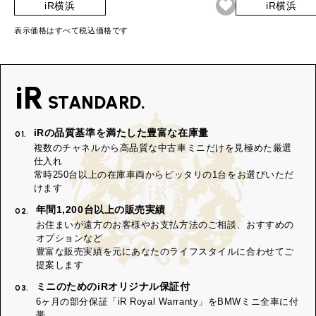
iR横浜
iR横浜
表示価格はすべて税込価格です
iR
STANDARD.
iRの品質基準を満たした豊富な在庫量
01.
複数のチャネルから高品質な中古車ミニだけを見極めた厳選
仕入れ
常時250台以上の在庫車両からピッタリの1台をお選びいただ
けます
年間1,200台以上の販売実績
02.
お住まいが遠方のお客様やお支払方法のご相談、おすすめの
オプションなど
豊富な販売実績を元にあなたのライフスタイルに合わせてご
提案します
ミニのためのiRオリジナル保証付
03.
6ヶ月の部分保証「iR Royal Warranty」をBMWミニ全車に付
帯