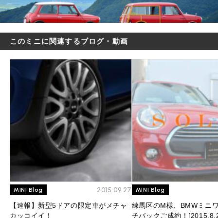
このミニに関連するブログ・動画
2015.09.27
MINI Blog
MINI Blog
【速報】新型5ドアの限定車がメチャ
練馬区のM様、BMWミニワ
カッコイイ！
チバックご成約！[2015.8.2