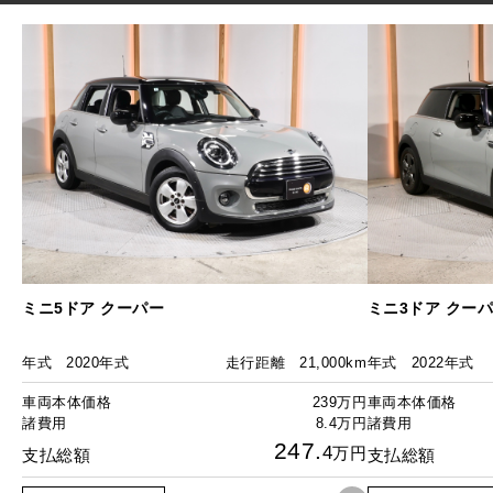
ミニ5ドア クーパー
ミニ3ドア クー
年式
2020年式
走行距離
21,000km
年式
2022年式
車両本体価格
239万円
車両本体価格
諸費用
8.4万円
諸費用
247.
4
万円
支払総額
支払総額