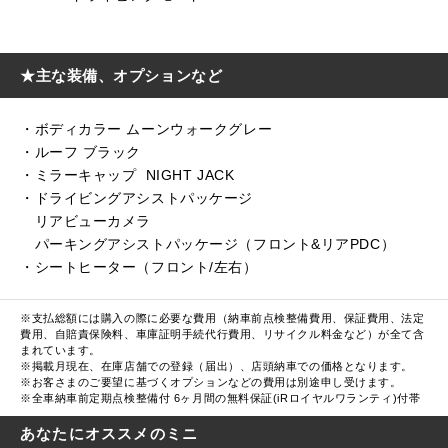
★主な装備、オプションなど
・ボディカラー ムーンウォークグレー
・ルーフ ブラック
・ミラーキャップ NIGHT JACK
・ドライビングアシストパッケージ
リアビューカメラ
パーキングアシストパッケージ（フロント&リアPDC）
・シートヒーター（フロント/左右）
※支払総額には購入の際に必要な費用（納車前点検整備費用、保証費用、法定
費用、自賠責保険料、車庫証明手続代行費用、リサイクル料金など）が全て含
まれています。
※掲載月現在、在庫店舗での登録（届出）、店頭納車での価格となります。
※お客さまのご要望に基づくオプションなどの費用は別途申し受けます。
※全車納車前定期点検整備付 6ヶ月間の無料保証(iRロイヤルワランティ)付帯
あなたにオススメのミニ