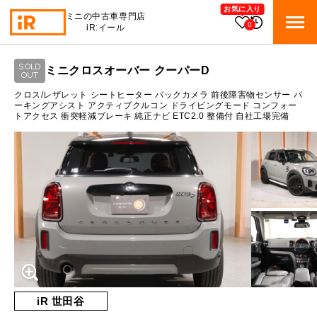
お気に入り
ミニの中古車専門店
0
iR:イール
ローン参考価格
SOLD
ミニクロスオーバー クーパーD
BMW MINI
OUT
BMWミニ 在庫検索
通常ローンの場合
クロス/レザレット シートヒーター バックカメラ 前後障害物センサー パ
ーキングアシスト アクティブクルコン ドライビングモード コンフォー
トアクセス 衝突軽減ブレーキ 純正ナビ ETC2.0 整備付 自社工場完備
ROVER MINI
2.9
ローバーミニ 在庫検索
月々支払額
万円
総支払額
429.8
万円
TRADE
買取
10:00～18:00
頭金
50
万円
営業時間
月曜日（祝日の場合は火曜日）
MAINTENANCE
定休日
TOP
メンテナンス
支払回数
84
回
ボーナス支払回数/年
2
回
iRの買取が他社よりも高い理由
BLOG & MEDIA
TOP
ブログ＆メディア
売却手順
BMWミニ メンテナンス
内訳
MINI KNOWLEDGE
TOP
ミニナレッジ
必要書類
iR 世田谷
ローバーミニ メンテナンス
1回目
32,726
円
買取Q&A