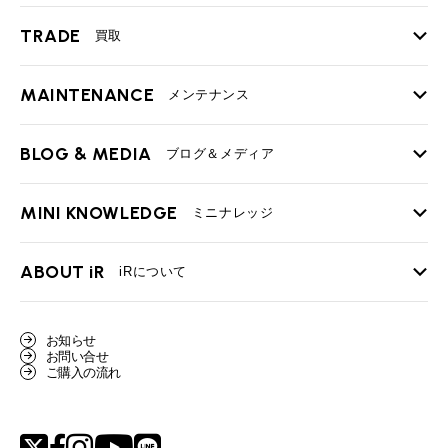
TRADE
買取
MAINTENANCE
TOP
メンテナンス
iRの買取が他社よりも高い理由
BLOG & MEDIA
TOP
ブログ＆メディア
売却手順
BMWミニ メンテナンス
MINI KNOWLEDGE
TOP
ミニナレッジ
必要書類
ローバーミニ メンテナンス
買取Q&A
MINI Blog
スタッフブログ
ABOUT iR
TOP
iRについて
最近の修理実績
iRで愛車を売却されたお客様の声
User's Voice
購入者様の声
BMWミニナレッジ
会社概要
BMWミニ買取査定依頼
お知らせ
Part's Report
パーツ販売のご案内
ローバーミニナレッジ
お問い合せ
スタッフ紹介
ローバーミニ買取査定依頼
ご購入の流れ
Movie
動画一覧
MAP