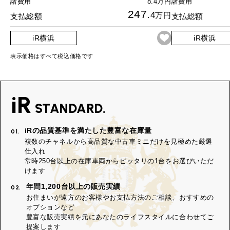
諸費用
8.4万円
諸費用
247.
4
万円
支払総額
支払総額
iR横浜
iR横浜
表示価格はすべて税込価格です
iR
STANDARD.
iRの品質基準を満たした豊富な在庫量
01.
複数のチャネルから高品質な中古車ミニだけを見極めた厳選
仕入れ
常時250台以上の在庫車両からピッタリの1台をお選びいただ
けます
年間1,200台以上の販売実績
02.
お住まいが遠方のお客様やお支払方法のご相談、おすすめの
オプションなど
豊富な販売実績を元にあなたのライフスタイルに合わせてご
提案します