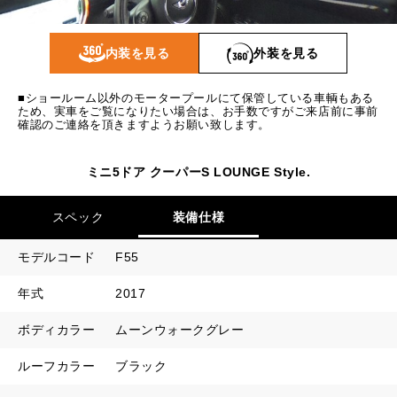
1回目
12,972
円
2回目以降
9,900
円
内装を見る
外装を見る
ボーナス月追加額
50,000
円
■ショールーム以外のモータープールにて保管している車輌もある
ボーナス月数
14
回
ため、実車をご覧になりたい場合は、お手数ですがご来店前に事前
確認のご連絡を頂きますようお願い致します。
ミニ5ドア クーパーS LOUNGE Style.
スペック
装備仕様
モデルコード
F55
年式
2017
ボディカラー
ムーンウォークグレー
ルーフカラー
ブラック