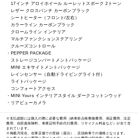
17インチ アロイホイール ルーレットスポーク 2トーン
レザー クロスパンチ カーボンブラック
シートヒーター（フロント/左右）
カラーライン カーボンブラック
クロームライン インテリア
マルチファンクションステアリング
クルーズコントロール
・PEPPER PACKAGE
ストレージコンパートメントパッケージ
MINI エキサイトメントパッケージ
レインセンサー（自動ドライビングライト付）
ライトパッケージ
コンフォートアクセス
・MINI Yours インテリアスタイル ダークコットンウッド
・リアビューカメラ
※支払総額には購入の際に必要な費用（納車前点検整備費用、保証費用、法定
費用、自賠責保険料、車庫証明手続代行費用、リサイクル料金など）が全て含
まれています。
※掲載月現在、在庫店舗での登録（届出）、店頭納車での価格となります。