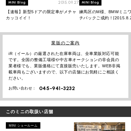
2015.09.27
MINI Blog
MINI Blog
【速報】新型5ドアの限定車がメチャ
練馬区のM様、BMWミニワ
カッコイイ！
チバックご成約！[2015.8.2
業販のご案内
iR（イール）の厳選された在庫車両は、全車業販対応可能
です。全国の整備工場様や中古車オークションの非会員の
業者様でも、業販価格にて直接販売いたします。WEB非掲
載車両もございますので、以下の店舗にお気軽にご相談く
ださい。
045-941-3232
お問い合わせ：
このミニの取扱い店舗
MINI ショールーム