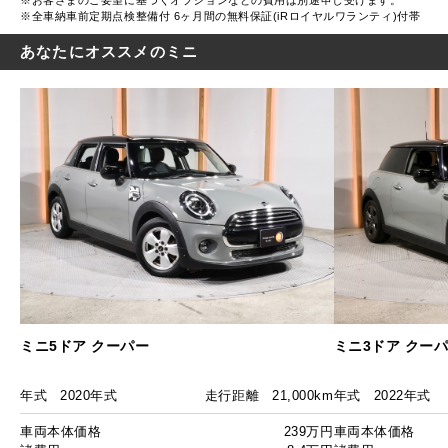
※お客さまのご要望に基づくオプションなどの費用は別途申し受けます。
※全車納車前定期点検整備付 6ヶ月間の無料保証(iRロイヤルワランティ)付帯
あなたにオススメのミニ
ミニ5ドア クーパー
ミニ3ドア クー
年式
2020年式
走行距離
21,000km
年式
2022年式
車両本体価格
239万円
車両本体価格