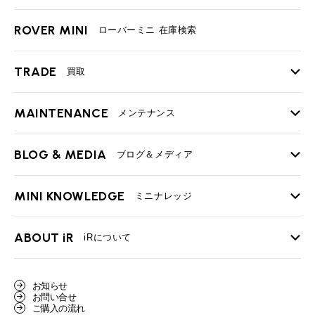
ROVER MINI
ローバーミニ 在庫検索
TRADE
買取
MAINTENANCE
TOP
メンテナンス
iRの買取が他社よりも高い理由
BLOG & MEDIA
TOP
ブログ＆メディア
売却手順
BMWミニ メンテナンス
MINI KNOWLEDGE
TOP
ミニナレッジ
必要書類
ローバーミニ メンテナンス
買取Q&A
MINI Blog
スタッフブログ
ABOUT iR
TOP
iRについて
最近の修理実績
iRで愛車を売却されたお客様の声
User's Voice
購入者様の声
BMWミニナレッジ
会社概要
BMWミニ買取査定依頼
お知らせ
Part's Report
パーツ販売のご案内
ローバーミニナレッジ
お問い合せ
スタッフ紹介
ローバーミニ買取査定依頼
ご購入の流れ