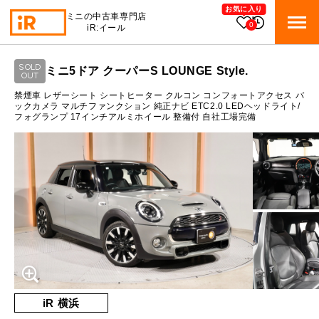
お気に入り
ミニの中古車専門店
0
iR:イール
ローン参考価格
SOLD
ミニ5ドア クーパーS LOUNGE Style.
BMW MINI
OUT
BMWミニ 在庫検索
通常ローンの場合
禁煙車 レザーシート シートヒーター クルコン コンフォートアクセス バ
ックカメラ マルチファンクション 純正ナビ ETC2.0 LEDヘッドライト/
フォグランプ 17インチアルミホイール 整備付 自社工場完備
ROVER MINI
1.4
ローバーミニ 在庫検索
月々支払額
万円
総支払額
221.4
万円
TRADE
買取
10:00～18:00
頭金
30
万円
営業時間
月曜日（祝日の場合は火曜日）
MAINTENANCE
定休日
TOP
メンテナンス
支払回数
84
回
ボーナス支払回数/年
2
回
iRの買取が他社よりも高い理由
BLOG & MEDIA
TOP
ブログ＆メディア
売却手順
BMWミニ メンテナンス
内訳
MINI KNOWLEDGE
TOP
ミニナレッジ
必要書類
iR 横浜
ローバーミニ メンテナンス
1回目
19,727
円
買取Q&A