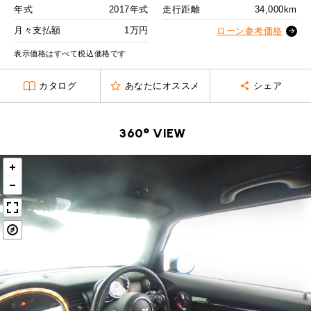
MINI Blog
スタッフブログ
ABOUT iR
TOP
年式
2017年式
走行距離
34,000km
iRについて
最近の修理実績
2回目以降
14,400
円
iRで愛車を売却されたお客様の声
月々支払額
1万円
User's Voice
ローン参考価格
購入者様の声
ボーナス月追加額
50,000
円
BMWミニナレッジ
RECRUIT
会社概要
採用情報
BMWミニ買取査定依頼
表示価格はすべて税込価格です
Part's Report
パーツ販売のご案内
ボーナス月数
14
回
ローバーミニナレッジ
スタッフ紹介
ローバーミニ買取査定依頼
カタログ
あなたにオススメ
シェア
残価ローンの場合
Movie
動画一覧
お知らせ
プライバシーポリシー
MAP
1
お問い合わせ
サイトマップ
月々支払額
万円
360° VIEW
リクルート
総支払額
230.4
万円
頭金
30
万円
残価
47
万円
支払回数
84
回
ボーナス支払回数/年
2
回
BMW MINI
ROVER MINI
サービス工場
サービス工場
工場
TEL
買取
購入相談
iR TECH FACTORY
iR MAKERS
お問い合わせ
MAP
査定依頼
来店予約
内訳