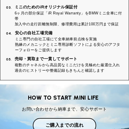
ミニのためのiRオリジナル保証付
03.
6ヶ月の部分保証「iR Royal Warranty」をBMWミニ全車に付
帯
加入中の走行距離無制限、修理費用は累計100万円まで保証
安心の自社工場完備
04.
ミニ専門の自社工場にて全車納車前点検を実施
熟練のメカニックとミニ専用診断ソフトによる安心のアフタ
ーフォローをご提供します
売却・買取まで一貫してサポート
05.
複数のチャネルから高品質なミニだけを見極めた厳選仕入れ
過去のヒストリーや整備記録もきちんと確認します
HOW TO START MINI LIFE
お問い合わせから納車まで、安心サポート
ご購入までの流れ