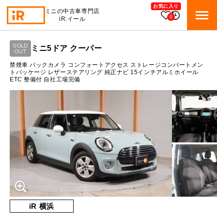
お気に入り
ミニの中古車専門店
0
iR:イール
ローン参考価格
SOLD
ミニ5ドア クーパー
BMW MINI
OUT
BMWミニ 在庫検索
通常ローンの場合
禁煙車 バックカメラ コンフォートアクセス ストレージコンパートメン
トパッケージ レザーステアリング 純正ナビ 15インチアルミホイール
ETC 整備付 自社工場完備
ROVER MINI
1.3
ローバーミニ 在庫検索
月々支払額
万円
総支払額
198
万円
TRADE
買取
10:00～18:00
頭金
30
万円
営業時間
月曜日（祝日の場合は火曜日）
MAINTENANCE
定休日
TOP
メンテナンス
支払回数
84
回
ボーナス支払回数/年
2
回
iRの買取が他社よりも高い理由
BLOG & MEDIA
TOP
ブログ＆メディア
売却手順
BMWミニ メンテナンス
内訳
MINI KNOWLEDGE
TOP
ミニナレッジ
必要書類
iR 横浜
ローバーミニ メンテナンス
1回目
16,510
円
買取Q&A