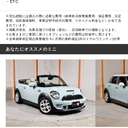
・ETC
※支払総額には購入の際に必要な費用（納車前点検整備費用、保証費用、法定
費用、自賠責保険料、車庫証明手続代行費用、リサイクル料金など）が全て含
まれています。
※掲載月現在、在庫店舗での登録（届出）、店頭納車での価格となります。
※お客さまのご要望に基づくオプションなどの費用は別途申し受けます。
※全車納車前定期点検整備付 6ヶ月間の無料保証(iRロイヤルワランティ)付帯
あなたにオススメのミニ