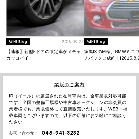
2015.09.27
MINI Blog
MINI Blog
【速報】新型5ドアの限定車がメチャ
練馬区のM様、BMWミニワ
カッコイイ！
チバックご成約！[2015.8.2
業販のご案内
iR（イール）の厳選された在庫車両は、全車業販対応可能
です。全国の整備工場様や中古車オークションの非会員の
業者様でも、業販価格にて直接販売いたします。WEB非掲
載車両もございますので、以下の店舗にお気軽にご相談く
ださい。
045-941-3232
お問い合わせ：