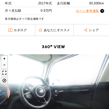
MINI Blog
スタッフブログ
ABOUT iR
TOP
年式
2017年式
走行距離
83,000km
iRについて
最近の修理実績
2回目以降
13,300
円
iRで愛車を売却されたお客様の声
月々支払額
0.9万円
User's Voice
ローン参考価格
購入者様の声
ボーナス月追加額
40,000
円
BMWミニナレッジ
RECRUIT
会社概要
採用情報
BMWミニ買取査定依頼
表示価格はすべて税込価格です
Part's Report
パーツ販売のご案内
ボーナス月数
14
回
ローバーミニナレッジ
スタッフ紹介
ローバーミニ買取査定依頼
カタログ
あなたにオススメ
シェア
残価ローンの場合
Movie
動画一覧
お知らせ
プライバシーポリシー
MAP
0.9
お問い合わせ
サイトマップ
月々支払額
万円
360° VIEW
リクルート
総支払額
205.9
万円
頭金
30
万円
残価
42
万円
支払回数
84
回
ボーナス支払回数/年
2
回
BMW MINI
ROVER MINI
サービス工場
サービス工場
工場
TEL
買取
購入相談
iR TECH FACTORY
iR MAKERS
お問い合わせ
MAP
査定依頼
来店予約
内訳