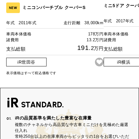
ミニ5ドア クーパー
ミニコンバーチブル クーパーS
NEW
年式
2017年式
年式
2011年式
走行距離
38,000km
車両本体価格
178万円
車両本体価格
諸費用
13.2万円
諸費用
191.
2
万円
支払総額
支払総額
iR世田谷
iR横浜
表示価格はすべて税込価格です
iR
STANDARD.
iRの品質基準を満たした豊富な在庫量
01.
複数のチャネルから高品質な中古車ミニだけを見極めた厳選
仕入れ
常時250台以上の在庫車両からピッタリの1台をお選びいただ