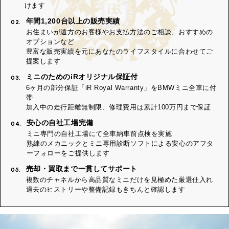
けます
年間1,200台以上の販売実績
02.
お住まいが遠方のお客様やお支払方法のご相談、おすすめの
オプションなど
豊富な販売実績を元にあなたのライフスタイルに合わせてご
提案します
ミニのためのiRオリジナル保証付
03.
6ヶ月の部分保証「iR Royal Warranty」をBMWミニ全車に付
帯
加入中の走行距離無制限、修理費用は累計100万円まで保証
安心の自社工場完備
04.
ミニ専門の自社工場にて全車納車前点検を実施
熟練のメカニックとミニ専用診断ソフトによる安心のアフタ
ーフォローをご提供します
売却・買取まで一貫してサポート
05.
複数のチャネルから高品質なミニだけを見極めた厳選仕入れ
過去のヒストリーや整備記録もきちんと確認します