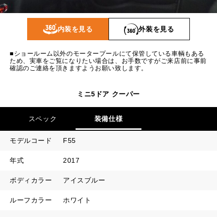
1回目
15,828
円
2回目以降
9,200
円
内装を見る
外装を見る
ボーナス月追加額
40,000
円
■ショールーム以外のモータープールにて保管している車輌もある
ボーナス月数
14
回
ため、実車をご覧になりたい場合は、お手数ですがご来店前に事前
確認のご連絡を頂きますようお願い致します。
ミニ5ドア クーパー
スペック
装備仕様
モデルコード
F55
年式
2017
ボディカラー
アイスブルー
ルーフカラー
ホワイト