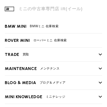
ミニの中古車専門店 iR(イール)
BMW MINI
BMWミニ 在庫検索
ROVER MINI
ローバーミニ 在庫検索
TRADE
買取
MAINTENANCE
TOP
メンテナンス
iRの買取が他社よりも高い理由
BLOG & MEDIA
TOP
ブログ＆メディア
売却手順
BMWミニ メンテナンス
MINI KNOWLEDGE
TOP
ミニナレッジ
必要書類
ローバーミニ メンテナンス
買取Q&A