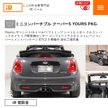
お気に入り
ミニの中古車専門店
0
iR:イール
ローン参考価格
SOLD
ミニコンバーチブル クーパーS YOURS PKG.
BMW MINI
OUT
BMWミニ 在庫検索
通常ローンの場合
Yoursレザーシート/ホイール/ソフトトップ シートヒーター クルコン バ
ックカメラ リア障害物センサー コンフォートアクセス ストレージコン
パートメントパッケージ ETC2.0 整備付 自社工場完備
ROVER MINI
1.9
ローバーミニ 在庫検索
月々支払額
万円
総支払額
305.3
万円
TRADE
買取
10:00～18:00
頭金
50
万円
営業時間
月曜日（祝日の場合は火曜日）
MAINTENANCE
定休日
TOP
メンテナンス
支払回数
84
回
ボーナス支払回数/年
2
回
iRの買取が他社よりも高い理由
BLOG & MEDIA
TOP
ブログ＆メディア
売却手順
BMWミニ メンテナンス
内訳
MINI KNOWLEDGE
TOP
ミニナレッジ
必要書類
iR 世田谷
ローバーミニ メンテナンス
1回目
21,817
円
買取Q&A