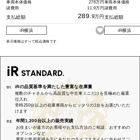
車両本体価格
278万円
車両本体価格
諸費用
11.9万円
諸費用
289.
9
万円
支払総額
支払総額
iR横浜
iR横浜
表示価格はすべて税込価格です
iR
STANDARD.
iRの品質基準を満たした豊富な在庫量
01.
複数のチャネルから高品質な中古車ミニだけを見極めた厳選
仕入れ
常時250台以上の在庫車両からピッタリの1台をお選びいただ
けます
年間1,200台以上の販売実績
02.
お住まいが遠方のお客様やお支払方法のご相談、おすすめの
オプションなど
豊富な販売実績を元にあなたのライフスタイルに合わせてご