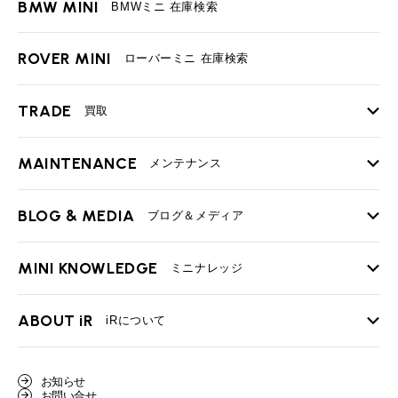
BMW MINI
BMWミニ 在庫検索
ROVER MINI
ローバーミニ 在庫検索
TRADE
買取
MAINTENANCE
TOP
メンテナンス
iRの買取が他社よりも高い理由
BLOG & MEDIA
TOP
ブログ＆メディア
売却手順
BMWミニ メンテナンス
MINI KNOWLEDGE
TOP
ミニナレッジ
必要書類
ローバーミニ メンテナンス
買取Q&A
MINI Blog
スタッフブログ
ABOUT iR
TOP
iRについて
最近の修理実績
iRで愛車を売却されたお客様の声
User's Voice
購入者様の声
BMWミニナレッジ
会社概要
BMWミニ買取査定依頼
お知らせ
Part's Report
パーツ販売のご案内
ローバーミニナレッジ
お問い合せ