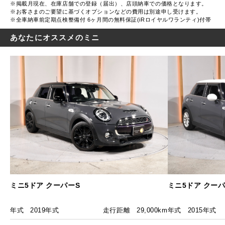
※掲載月現在、在庫店舗での登録（届出）、店頭納車での価格となります。
※お客さまのご要望に基づくオプションなどの費用は別途申し受けます。
※全車納車前定期点検整備付 6ヶ月間の無料保証(iRロイヤルワランティ)付帯
あなたにオススメのミニ
ミニ5ドア クーパーS
ミニ5ドア クーパ
年式
2019年式
走行距離
29,000km
年式
2015年式