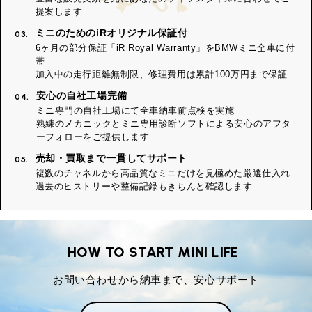
提案します
ミニのためのiRオリジナル保証付
03.
6ヶ月の部分保証「iR Royal Warranty」をBMWミニ全車に付
帯
加入中の走行距離無制限、修理費用は累計100万円まで保証
安心の自社工場完備
04.
ミニ専門の自社工場にて全車納車前点検を実施
熟練のメカニックとミニ専用診断ソフトによる安心のアフタ
ーフォローをご提供します
売却・買取まで一貫してサポート
05.
複数のチャネルから高品質なミニだけを見極めた厳選仕入れ
過去のヒストリーや整備記録もきちんと確認します
HOW TO START MINI LIFE
お問い合わせから納車まで、安心サポート