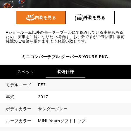
1回目
17,684
円
2回目以降
12,400
円
内装を見る
外装を見る
ボーナス月追加額
70,000
円
■ショールーム以外のモータープールにて保管している車輌もある
ボーナス月数
14
回
ため、実車をご覧になりたい場合は、お手数ですがご来店前に事前
確認のご連絡を頂きますようお願い致します。
ミニコンバーチブル クーパーS YOURS PKG.
スペック
装備仕様
モデルコード
F57
年式
2017
ボディカラー
サンダーグレー
ルーフカラー
MINI Yoursソフトトップ