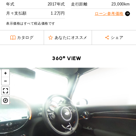
MINI Blog
スタッフブログ
ABOUT iR
TOP
年式
2017年式
走行距離
23,000km
iRについて
最近の修理実績
2回目以降
18,700
円
iRで愛車を売却されたお客様の声
月々支払額
1.2万円
User's Voice
ローン参考価格
購入者様の声
ボーナス月追加額
70,000
円
BMWミニナレッジ
RECRUIT
会社概要
採用情報
BMWミニ買取査定依頼
表示価格はすべて税込価格です
Part's Report
パーツ販売のご案内
ボーナス月数
14
回
ローバーミニナレッジ
スタッフ紹介
ローバーミニ買取査定依頼
カタログ
あなたにオススメ
シェア
残価ローンの場合
Movie
動画一覧
お知らせ
プライバシーポリシー
MAP
1.2
お問い合わせ
サイトマップ
月々支払額
万円
360° VIEW
リクルート
総支払額
317.6
万円
頭金
50
万円
残価
65
万円
支払回数
84
回
ボーナス支払回数/年
2
回
BMW MINI
ROVER MINI
サービス工場
サービス工場
工場
TEL
買取
購入相談
iR TECH FACTORY
iR MAKERS
お問い合わせ
MAP
査定依頼
来店予約
内訳