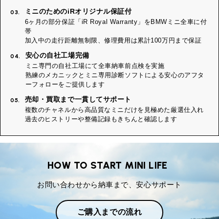
ミニのためのiRオリジナル保証付
03.
6ヶ月の部分保証「iR Royal Warranty」をBMWミニ全車に付
帯
加入中の走行距離無制限、修理費用は累計100万円まで保証
安心の自社工場完備
04.
ミニ専門の自社工場にて全車納車前点検を実施
熟練のメカニックとミニ専用診断ソフトによる安心のアフタ
ーフォローをご提供します
売却・買取まで一貫してサポート
05.
複数のチャネルから高品質なミニだけを見極めた厳選仕入れ
過去のヒストリーや整備記録もきちんと確認します
HOW TO START MINI LIFE
お問い合わせから納車まで、安心サポート
ご購入までの流れ