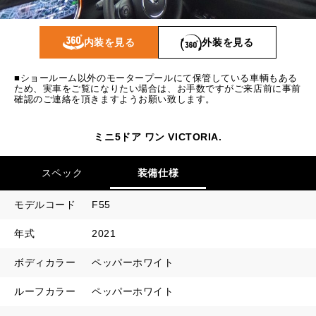
1回目
16,738
円
2回目以降
12,700
円
内装を見る
外装を見る
ボーナス月追加額
50,000
円
■ショールーム以外のモータープールにて保管している車輌もある
ボーナス月数
14
回
ため、実車をご覧になりたい場合は、お手数ですがご来店前に事前
確認のご連絡を頂きますようお願い致します。
ミニ5ドア ワン VICTORIA.
スペック
装備仕様
モデルコード
F55
年式
2021
ボディカラー
ペッパーホワイト
ルーフカラー
ペッパーホワイト