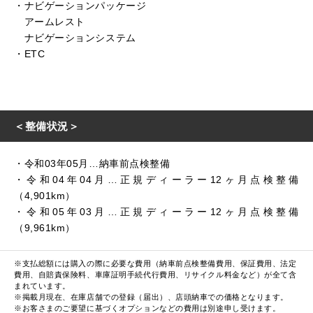
・ナビゲーションパッケージ
アームレスト
ナビゲーションシステム
・ETC
＜整備状況＞
・令和03年05月…納車前点検整備
・令和04年04月…正規ディーラー12ヶ月点検整備
（4,901km）
・令和05年03月…正規ディーラー12ヶ月点検整備
（9,961km）
※支払総額には購入の際に必要な費用（納車前点検整備費用、保証費用、法定
費用、自賠責保険料、車庫証明手続代行費用、リサイクル料金など）が全て含
まれています。
※掲載月現在、在庫店舗での登録（届出）、店頭納車での価格となります。
※お客さまのご要望に基づくオプションなどの費用は別途申し受けます。