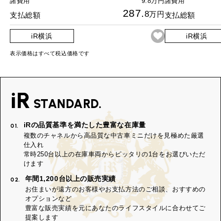
諸費用
9.8万円
諸費用
287.
8
万円
支払総額
支払総額
iR横浜
iR横浜
表示価格はすべて税込価格です
iR
STANDARD.
iRの品質基準を満たした豊富な在庫量
01.
複数のチャネルから高品質な中古車ミニだけを見極めた厳選
仕入れ
常時250台以上の在庫車両からピッタリの1台をお選びいただ
けます
年間1,200台以上の販売実績
02.
お住まいが遠方のお客様やお支払方法のご相談、おすすめの
オプションなど
豊富な販売実績を元にあなたのライフスタイルに合わせてご
提案します