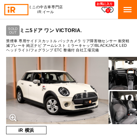
お気に入り
ミニの中古車専門店
0
iR:イール
ローン参考価格
SOLD
ミニ5ドア ワン VICTORIA.
BMW MINI
OUT
BMWミニ 在庫検索
通常ローンの場合
禁煙車 専用サイドスカットル バックカメラ リア障害物センサー 衝突軽
減ブレーキ 純正ナビ アームレスト ミラーキャップ/BLACKJACK LED
ヘッドライト/フォグランプ ETC 整備付 自社工場完備
ROVER MINI
1.8
ローバーミニ 在庫検索
月々支払額
万円
総支払額
250
万円
TRADE
買取
10:00～18:00
頭金
30
万円
営業時間
月曜日（祝日の場合は火曜日）
MAINTENANCE
定休日
TOP
メンテナンス
支払回数
84
回
ボーナス支払回数/年
2
回
iRの買取が他社よりも高い理由
BLOG & MEDIA
TOP
ブログ＆メディア
売却手順
BMWミニ メンテナンス
内訳
MINI KNOWLEDGE
TOP
ミニナレッジ
必要書類
iR 横浜
ローバーミニ メンテナンス
1回目
22,620
円
買取Q&A