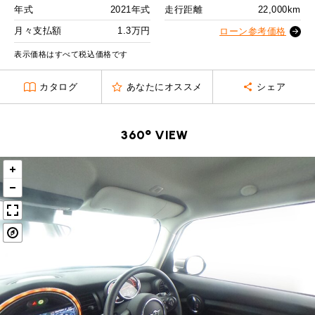
MINI Blog
スタッフブログ
ABOUT iR
TOP
年式
2021年式
走行距離
22,000km
iRについて
最近の修理実績
2回目以降
17,800
円
iRで愛車を売却されたお客様の声
月々支払額
1.3万円
User's Voice
ローン参考価格
購入者様の声
ボーナス月追加額
50,000
円
BMWミニナレッジ
RECRUIT
会社概要
採用情報
BMWミニ買取査定依頼
表示価格はすべて税込価格です
Part's Report
パーツ販売のご案内
ボーナス月数
14
回
ローバーミニナレッジ
スタッフ紹介
ローバーミニ買取査定依頼
カタログ
あなたにオススメ
シェア
残価ローンの場合
Movie
動画一覧
お知らせ
プライバシーポリシー
MAP
1.3
お問い合わせ
サイトマップ
月々支払額
万円
360° VIEW
リクルート
総支払額
260
万円
頭金
30
万円
残価
53
万円
支払回数
84
回
ボーナス支払回数/年
2
回
BMW MINI
ROVER MINI
サービス工場
サービス工場
工場
TEL
買取
購入相談
iR TECH FACTORY
iR MAKERS
お問い合わせ
MAP
査定依頼
来店予約
内訳