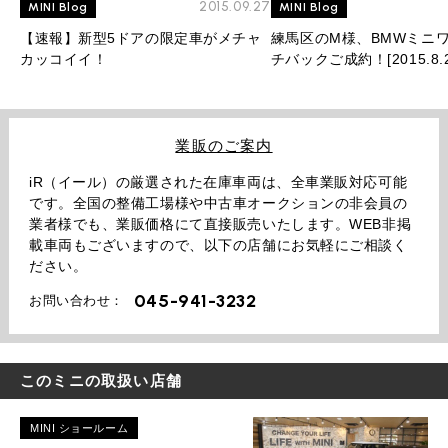
2015.09.27
MINI Blog
MINI Blog
【速報】新型5ドアの限定車がメチャ
練馬区のM様、BMWミニワ
カッコイイ！
チバックご成約！[2015.8.2
業販のご案内
iR（イール）の厳選された在庫車両は、全車業販対応可能
です。全国の整備工場様や中古車オークションの非会員の
業者様でも、業販価格にて直接販売いたします。WEB非掲
載車両もございますので、以下の店舗にお気軽にご相談く
ださい。
045-941-3232
お問い合わせ：
このミニの取扱い店舗
MINI ショールーム