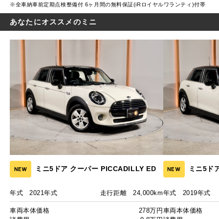
※全車納車前定期点検整備付 6ヶ月間の無料保証(iRロイヤルワランティ)付帯
あなたにオススメのミニ
ミニ5ドア クーパー PICCADILLY ED
ミニ5ド
NEW
NEW
年式
2021年式
走行距離
24,000km
年式
2019年式
車両本体価格
278万円
車両本体価格