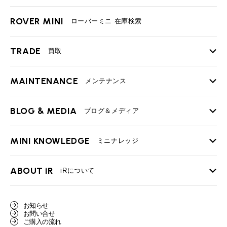
ROVER MINI
ローバーミニ 在庫検索
TRADE
買取
MAINTENANCE
TOP
メンテナンス
iRの買取が他社よりも高い理由
BLOG & MEDIA
TOP
ブログ＆メディア
売却手順
BMWミニ メンテナンス
MINI KNOWLEDGE
TOP
ミニナレッジ
必要書類
ローバーミニ メンテナンス
買取Q&A
MINI Blog
スタッフブログ
ABOUT iR
TOP
iRについて
最近の修理実績
iRで愛車を売却されたお客様の声
User's Voice
購入者様の声
BMWミニナレッジ
会社概要
BMWミニ買取査定依頼
お知らせ
Part's Report
パーツ販売のご案内
ローバーミニナレッジ
お問い合せ
スタッフ紹介
ローバーミニ買取査定依頼
ご購入の流れ