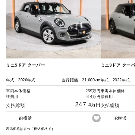
ミニ5ドア クーパー
ミニ3ドア クー
年式
2020年式
走行距離
21,000km
年式
2022年式
車両本体価格
239万円
車両本体価格
諸費用
8.4万円
諸費用
247.
4
万円
支払総額
支払総額
iR横浜
iR横浜
表示価格はすべて税込価格です