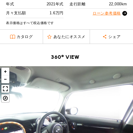
MINI Blog
スタッフブログ
ABOUT iR
TOP
年式
2021年式
走行距離
22,000km
iRについて
最近の修理実績
2回目以降
22,900
円
iRで愛車を売却されたお客様の声
月々支払額
1.6万円
User's Voice
ローン参考価格
購入者様の声
ボーナス月追加額
80,000
円
BMWミニナレッジ
RECRUIT
会社概要
採用情報
BMWミニ買取査定依頼
表示価格はすべて税込価格です
Part's Report
パーツ販売のご案内
ボーナス月数
14
回
ローバーミニナレッジ
スタッフ紹介
ローバーミニ買取査定依頼
カタログ
あなたにオススメ
シェア
残価ローンの場合
Movie
動画一覧
お知らせ
プライバシーポリシー
MAP
1.6
お問い合わせ
サイトマップ
月々支払額
万円
360° VIEW
リクルート
総支払額
368.5
万円
頭金
50
万円
残価
75
万円
支払回数
84
回
ボーナス支払回数/年
2
回
BMW MINI
ROVER MINI
サービス工場
サービス工場
工場
TEL
買取
購入相談
iR TECH FACTORY
iR MAKERS
お問い合わせ
MAP
査定依頼
来店予約
内訳