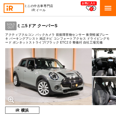
お気に入り
ミニの中古車専門店
0
iR:イール
ローン参考価格
SOLD
ミニ5ドア クーパーS
BMW MINI
OUT
BMWミニ 在庫検索
通常ローンの場合
アクティブクルコン バックカメラ 前後障害物センサー 衝突軽減ブレー
キ パーキングアシスト 純正ナビ コンフォートアクセス ドライビングモ
ード ボンネットストライプ/ブラック ETC2.0 整備付 自社工場完備
ROVER MINI
2.3
ローバーミニ 在庫検索
月々支払額
万円
総支払額
354.4
万円
TRADE
買取
10:00～18:00
頭金
50
万円
営業時間
月曜日（祝日の場合は火曜日）
MAINTENANCE
定休日
TOP
メンテナンス
支払回数
84
回
ボーナス支払回数/年
2
回
iRの買取が他社よりも高い理由
BLOG & MEDIA
TOP
ブログ＆メディア
売却手順
BMWミニ メンテナンス
内訳
MINI KNOWLEDGE
TOP
ミニナレッジ
必要書類
iR 横浜
ローバーミニ メンテナンス
1回目
23,399
円
買取Q&A