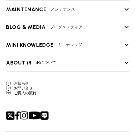
MAINTENANCE
TOP
メンテナンス
iRの買取が他社よりも高い理由
BLOG & MEDIA
TOP
ブログ＆メディア
売却手順
BMWミニ メンテナンス
MINI KNOWLEDGE
TOP
ミニナレッジ
必要書類
ローバーミニ メンテナンス
買取Q&A
MINI Blog
スタッフブログ
ABOUT iR
TOP
iRについて
最近の修理実績
iRで愛車を売却されたお客様の声
User's Voice
購入者様の声
BMWミニナレッジ
会社概要
BMWミニ買取査定依頼
お知らせ
Part's Report
パーツ販売のご案内
ローバーミニナレッジ
お問い合せ
スタッフ紹介
ローバーミニ買取査定依頼
ご購入の流れ
Movie
動画一覧
MAP
リクルート