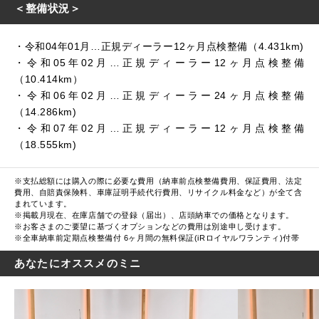
＜整備状況＞
・令和04年01月…正規ディーラー12ヶ月点検整備（4.431km)
・令和05年02月…正規ディーラー12ヶ月点検整備
（10.414km）
・令和06年02月…正規ディーラー24ヶ月点検整備
（14.286km)
・令和07年02月…正規ディーラー12ヶ月点検整備
（18.555km)
※支払総額には購入の際に必要な費用（納車前点検整備費用、保証費用、法定
費用、自賠責保険料、車庫証明手続代行費用、リサイクル料金など）が全て含
まれています。
※掲載月現在、在庫店舗での登録（届出）、店頭納車での価格となります。
※お客さまのご要望に基づくオプションなどの費用は別途申し受けます。
※全車納車前定期点検整備付 6ヶ月間の無料保証(iRロイヤルワランティ)付帯
あなたにオススメのミニ