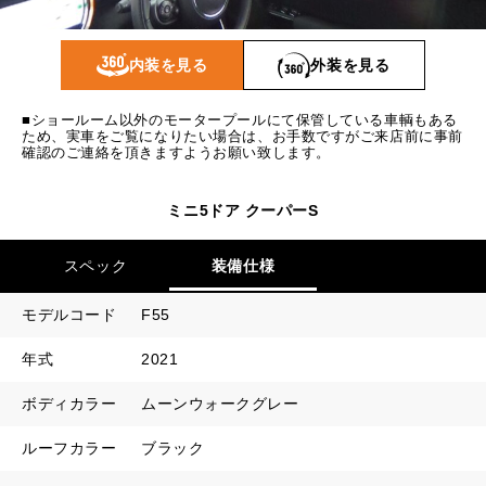
1回目
20,724
円
2回目以降
15,600
円
内装を見る
外装を見る
ボーナス月追加額
80,000
円
■ショールーム以外のモータープールにて保管している車輌もある
ボーナス月数
14
回
ため、実車をご覧になりたい場合は、お手数ですがご来店前に事前
確認のご連絡を頂きますようお願い致します。
ミニ5ドア クーパーS
スペック
装備仕様
モデルコード
F55
年式
2021
ボディカラー
ムーンウォークグレー
ルーフカラー
ブラック