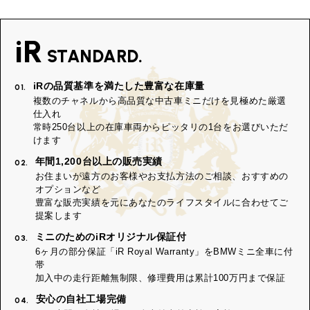
iR
STANDARD.
iRの品質基準を満たした豊富な在庫量
01.
複数のチャネルから高品質な中古車ミニだけを見極めた厳選
仕入れ
常時250台以上の在庫車両からピッタリの1台をお選びいただ
けます
年間1,200台以上の販売実績
02.
お住まいが遠方のお客様やお支払方法のご相談、おすすめの
オプションなど
豊富な販売実績を元にあなたのライフスタイルに合わせてご
提案します
ミニのためのiRオリジナル保証付
03.
6ヶ月の部分保証「iR Royal Warranty」をBMWミニ全車に付
帯
加入中の走行距離無制限、修理費用は累計100万円まで保証
安心の自社工場完備
04.