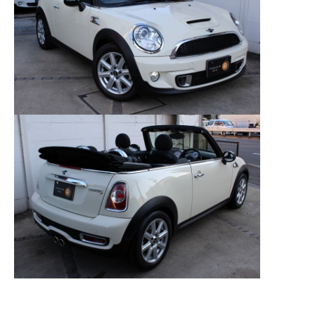
MINI Blog
スタッフブログ
ABOUT iR
TOP
iRについて
最近の修理実績
iRで愛車を売却されたお客様の声
User's Voice
購入者様の声
BMWミニナレッジ
RECRUIT
会社概要
採用情報
BMWミニ買取査定依頼
Part's Report
パーツ販売のご案内
ローバーミニナレッジ
スタッフ紹介
ローバーミニ買取査定依頼
Movie
動画一覧
お知らせ
プライバシーポリシー
MAP
お問い合わせ
サイトマップ
リクルート
BMW MINI
ROVER MINI
サービス工場
サービス工場
工場
TEL
買取
購入相談
iR TECH FACTORY
iR MAKERS
お問い合わせ
MAP
査定依頼
来店予約