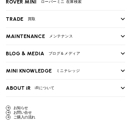
ROVER MINI
ローバーミニ 在庫検索
TRADE
買取
MAINTENANCE
TOP
メンテナンス
iRの買取が他社よりも高い理由
BLOG & MEDIA
TOP
ブログ＆メディア
売却手順
BMWミニ メンテナンス
MINI KNOWLEDGE
TOP
ミニナレッジ
必要書類
ローバーミニ メンテナンス
買取Q&A
MINI Blog
スタッフブログ
ABOUT iR
TOP
iRについて
最近の修理実績
iRで愛車を売却されたお客様の声
User's Voice
購入者様の声
BMWミニナレッジ
会社概要
BMWミニ買取査定依頼
お知らせ
Part's Report
パーツ販売のご案内
ローバーミニナレッジ
お問い合せ
スタッフ紹介
ローバーミニ買取査定依頼
ご購入の流れ
Movie
動画一覧
MAP