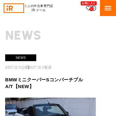
お気に入り
ミニの中古車専門店
0
iR:イール
BMW MINI
BMWミニ 在庫検索
NEWS
ROVER MINI
ローバーミニ 在庫検索
TRADE
NEWS
買取
2017.12.11
公開
2017.12.11
更新
MAINTENANCE
TOP
メンテナンス
BMWミニクーパーSコンバーチブル
iRの買取が他社よりも高い理由
A/T【NEW】
BLOG & MEDIA
TOP
ブログ＆メディア
売却手順
BMWミニ メンテナンス
MINI KNOWLEDGE
TOP
ミニナレッジ
必要書類
ローバーミニ メンテナンス
買取Q&A