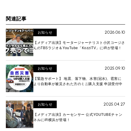
関連記事
2026.06.10
お知らせ
【メディア出演】モータージャーナリスト小沢コージさ
んのTBSラジオ＆YouTube「KozziTV」にiRが登場！
2025.09.10
お知らせ
【緊急サポート】 地震、落下物、水害(冠水)、雹害に
より自動車が被災された方のミニ購入支援 申請受付中
2025.04.27
お知らせ
【メディア出演】カーセンサー 公式YOUTUBEチャン
ネルにiR横浜が登場！