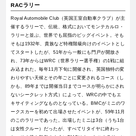
RACラリー
Royal Automobile Club（英国王室自動車クラブ）が主
催するラリーで、伝統、格式においてモンテカルロ・
ラリーと並ぶ、世界でも屈指のビッグイベント。そも
そもは1932年、貴族など特権階級向けのイベントとし
てスタートしたが、51年から一般にも門戸が開放さ
れ、73年からはWRC（世界ラリー選手権）の1戦に組
み込まれた。毎年11月下旬に開催され、英国独特の変
わりやすい天候とその年ごとに変更されるコース（し
かも、89年までは開催当日までコースが明らかにされ
ないシークレット方式）によって、WRCの中でもエ
キサイティングなものとなっている。BMCがミニのワ
ークスカーを初めて出場させたイベントが、59年11月
のこのラリーであった。出場したミニは3台（うち1台
は女性クルー）だったが、すべてリタイヤに終わっ