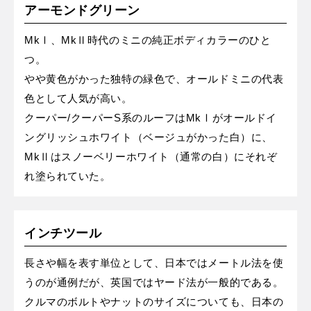
アーモンドグリーン
MkⅠ、MkⅡ時代のミニの純正ボディカラーのひと
つ。
やや黄色がかった独特の緑色で、オールドミニの代表
色として人気が高い。
クーパー/クーパーS系のルーフはMkⅠがオールドイ
ングリッシュホワイト（ベージュがかった白）に、
MkⅡはスノーベリーホワイト（通常の白）にそれぞ
れ塗られていた。
インチツール
長さや幅を表す単位として、日本ではメートル法を使
うのが通例だが、英国ではヤード法が一般的である。
クルマのボルトやナットのサイズについても、日本の