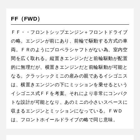
MINI Blog
スタッフブログ
ABOUT iR
TOP
iRについて
最近の修理実績
iRで愛車を売却されたお客様の声
User's Voice
購入者様の声
BMWミニナレッジ
FF（FWD）
RECRUIT
会社概要
採用情報
BMWミニ買取査定依頼
Part's Report
パーツ販売のご案内
ローバーミニナレッジ
ＦＦ・・フロントシップエンジン＋フロントドライブ
スタッフ紹介
ローバーミニ買取査定依頼
の略。エンジンが前にあり、前輪で駆動する方式の車
Movie
動画一覧
お知らせ
プライバシーポリシー
MAP
両。ＦＲのようにプロペラシャフトがない為、室内空
お問い合わせ
サイトマップ
間を広く取れる。縦置きエンジンだと前輪駆動が配置
リクルート
的に無理だが、横置きエンジンだと前輪駆動が可能と
なる。クラッシックミニの産みの親であるイシゴニス
は、横置きエンジンの下にミッションを乗せるという
イシゴニス式ＦＦを考案。それにより非常にコンパク
トな設計が可能となり、あのミニの小さいスペースに
収まるエンジンとミッションになっている。ＦＷＤ
BMW MINI
ROVER MINI
サービス工場
サービス工場
は、フロントホイールドライブの略で同じ意味。
工場
TEL
買取
購入相談
iR TECH FACTORY
iR MAKERS
お問い合わせ
MAP
査定依頼
来店予約