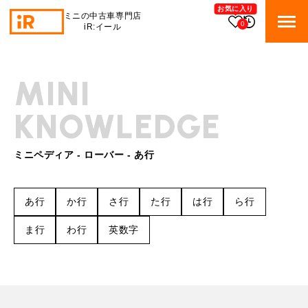
お気に入り
ミニの中古車専門店
0
iR:イール
BMW MINI
BMWミニ 在庫検索
MINI
KNOWLEDGE
ROVER MINI
ローバーミニ 在庫検索
TRADE
ミニペディア - ローバー - あ行
買取
MAINTENANCE
TOP
メンテナンス
あ行
か行
さ行
た行
は行
ら行
iRの買取が他社よりも高い理由
ま行
わ行
英数字
BLOG & MEDIA
TOP
ブログ＆メディア
売却手順
BMWミニ メンテナンス
MINI KNOWLEDGE
TOP
ミニナレッジ
必要書類
ローバーミニ メンテナンス
買取Q&A