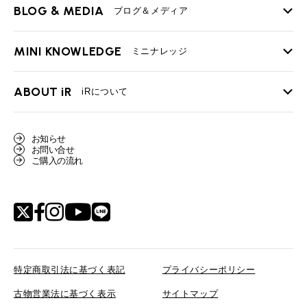
iRの買取が他社よりも高い理由
BLOG & MEDIA
TOP
ブログ＆メディア
売却手順
BMWミニ メンテナンス
MINI KNOWLEDGE
TOP
ミニナレッジ
必要書類
ローバーミニ メンテナンス
買取Q&A
MINI Blog
スタッフブログ
ABOUT iR
TOP
iRについて
最近の修理実績
iRで愛車を売却されたお客様の声
User's Voice
購入者様の声
BMWミニナレッジ
会社概要
BMWミニ買取査定依頼
お知らせ
Part's Report
パーツ販売のご案内
ローバーミニナレッジ
お問い合せ
スタッフ紹介
ローバーミニ買取査定依頼
ご購入の流れ
Movie
動画一覧
MAP
リクルート
特定商取引法に基づく表記
プライバシーポリシー
古物営業法に基づく表示
サイトマップ