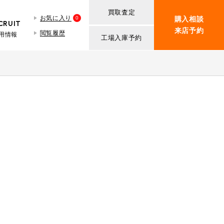
買取査定
お気に入り
0
購入相談
CRUIT
来店予約
閲覧履歴
用情報
工場入庫予約
BMW MINI
買取査定依頼
iR TECH FACTORY
ROVER MINI
BMW MINIサービス工場
紹介
買取査定依頼
iR MAKERS
ROVER MINIサービス工場
ト