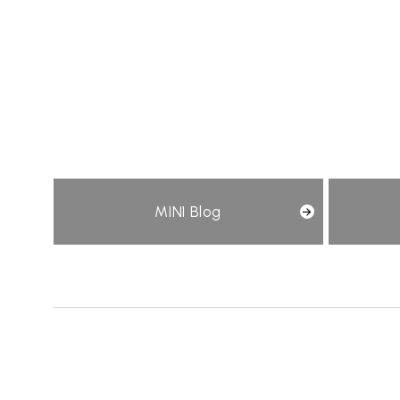
BMW MINI
サービス工場
iR TECH FACTORY
MINI Blog
工場
お問い合わせ