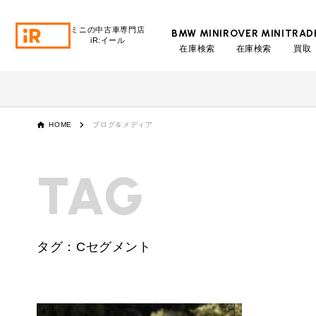
ミニの中古車専門店
BMW MINI
ROVER MINI
TRAD
iR:イール
在庫検索
在庫検索
買取
BMW MINI
BMWミニ 在庫検索
ROVER MINI
HOME
ブログ＆メディア
ローバーミニ 在庫検索
TRADE
TAG
買取
MAINTENANCE
TOP
メンテナンス
タグ：Cセグメント
iRの買取が他社よりも高い理由
BLOG & MEDIA
TOP
ブログ＆メディア
売却手順
BMWミニ メンテナンス
MINI KNOWLEDGE
TOP
ミニナレッジ