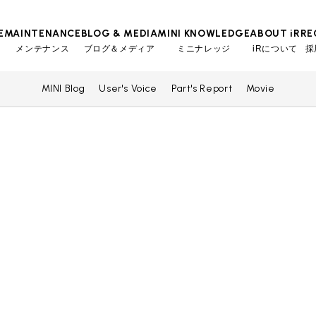
E
MAINTENANCE
BLOG & MEDIA
MINI KNOWLEDGE
ABOUT iR
RE
メンテナンス
ブログ＆メディア
ミニナレッジ
iRについて
採
MINI Blog
User's Voice
Part's Report
Movie
TOP
TOP
TOP
TOP
会社概要
スタッフ
MINI Blog
iRの買取が他社よりも高い理由
工場入庫予約
BMWミニナレッジ
スタッフブログ
MAP
売却手順
BMWミニ メンテナンス
ローバーミニナレッジ
User's Voice
購入者様の声
リクルー
必要書類
ローバーミニ メンテナンス
Part's Report
パーツ販売のご案内
買取Q&A
最近の修理実績
Movie
動画一覧
iRで愛車を売却されたお客様の声
BMWミニ買取査定依頼
ローバーミニ買取査定依頼