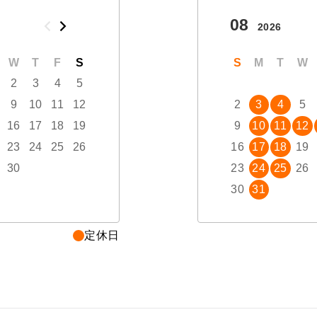
10
08
2026
2026
W
T
F
S
S
M
T
W
T
S
F
M
S
T
W
2
3
4
5
1
2
3
9
10
11
12
4
5
6
7
8
2
9
3
10
4
5
16
17
18
19
11
12
13
14
15
9
16
10
17
11
12
23
24
25
26
18
19
20
21
22
16
23
17
24
18
19
30
25
26
27
28
29
23
30
24
31
25
26
30
31
定休日