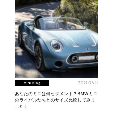
必要書類
ローバーミニ メンテナンス
MINI Blog
買取Q&A
スタッフブログ
ABOUT iR
TOP
iRについて
最近の修理実績
iRで愛車を売却されたお客様の声
User's Voice
購入者様の声
BMWミニナレッジ
RECRUIT
会社概要
採用情報
BMWミニ買取査定依頼
Part's Report
パーツ販売のご案内
ローバーミニナレッジ
スタッフ紹介
ローバーミニ買取査定依頼
Movie
動画一覧
お知らせ
MAP
お問い合わせ
リクルート
2021.06.11
MINI Blog
あなたのミニは何セグメント？BMWミニ
のライバルたちとのサイズ比較してみま
した！