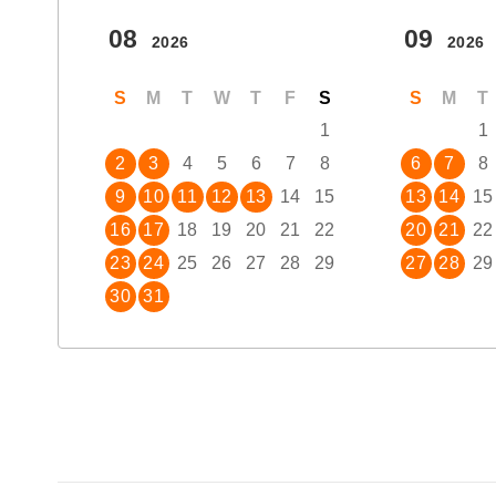
08
09
2026
2026
S
M
T
W
T
F
S
S
M
T
1
1
2
3
4
5
6
7
8
6
7
8
9
10
11
12
13
14
15
13
14
15
16
17
18
19
20
21
22
20
21
22
23
24
25
26
27
28
29
27
28
29
30
31