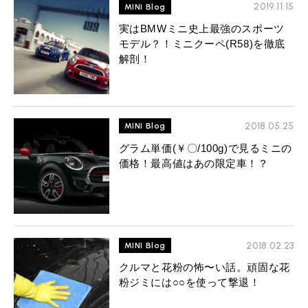
MINI Blog
スタッフブログ
2019.11.15
MINI Blog
ABOUT iR
TOP
iRについて
最近の修理実績
iRで愛車を売却されたお客様の声
実はBMWミニ史上最強のスポーツ
User's Voice
購入者様の声
BMWミニナレッジ
モデル？！ミニクーペ(R58)を徹底
RECRUIT
会社概要
採用情報
BMWミニ買取査定依頼
解剖！
Part's Report
パーツ販売のご案内
ローバーミニナレッジ
スタッフ紹介
ローバーミニ買取査定依頼
Movie
動画一覧
お知らせ
プライバシーポリシー
MAP
お問い合わせ
サイトマップ
2018.05.25
MINI Blog
リクルート
グラム単価(￥〇/100g)で見るミニの
価格！最高値はあの限定車！？
2018.02.23
MINI Blog
BMW MINI
ROVER MINI
サービス工場
サービス工場
クルマと花粉の怖〜い話。頑固な花
工場
TEL
買取
購入相談
粉ジミには○○を使って撃退！
iR TECH FACTORY
iR MAKERS
お問い合わせ
MAP
査定依頼
来店予約