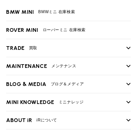
BMW MINI
BMWミニ 在庫検索
ROVER MINI
ローバーミニ 在庫検索
TRADE
買取
MAINTENANCE
TOP
メンテナンス
iRの買取が他社よりも高い理由
BLOG & MEDIA
TOP
ブログ＆メディア
売却手順
BMWミニ メンテナンス
MINI KNOWLEDGE
TOP
ミニナレッジ
必要書類
ローバーミニ メンテナンス
買取Q&A
MINI Blog
スタッフブログ
ABOUT iR
TOP
iRについて
最近の修理実績
iRで愛車を売却されたお客様の声
User's Voice
購入者様の声
BMWミニナレッジ