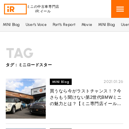
ミニの中古車専門店
iR:イール
MINI Blog
User's Voice
Part's Report
Movie
MINI Blog
User
BMW MINI
BMWミニ 在庫検索
TAG
ROVER MINI
ローバーミニ 在庫検索
TRADE
タグ：ミニロードスター
買取
MAINTENANCE
2021.01.26
TOP
MINI Blog
メンテナンス
買うなら今がラストチャンス！？今
iRの買取が他社よりも高い理由
さらもう聞けない第2世代BMWミニ
BLOG & MEDIA
TOP
ブログ＆メディア
の魅力とは？【ミニ専門店イール横
売却手順
浜】
BMWミニ メンテナンス
MINI KNOWLEDGE
TOP
ミニナレッジ
必要書類
ローバーミニ メンテナンス
買取Q&A