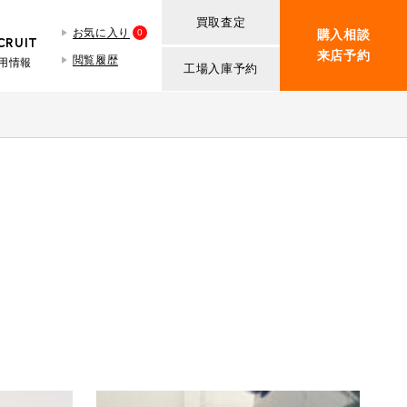
買取査定
お気に入り
0
購入相談
CRUIT
来店予約
閲覧履歴
用情報
工場入庫予約
BMW MINI
買取査定依頼
iR TECH FACTORY
ROVER MINI
BMW MINIサービス工場
紹介
買取査定依頼
iR MAKERS
ROVER MINIサービス工場
ト