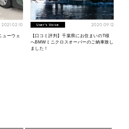
2021.02.10
2020.09.12
User's Voice
ニューウェ
【口コミ評判】千葉県にお住まいのT様
へBMWミニクロスオーバーのご納車致し
ました！