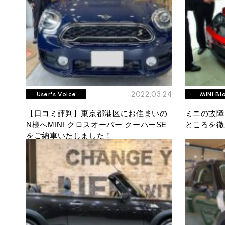
2022.03.24
User's Voice
MINI Bl
【口コミ評判】東京都港区にお住まいの
ミニの故障
N様へMINI クロスオーバー クーパーSE
ところを徹
をご納車いたしました！