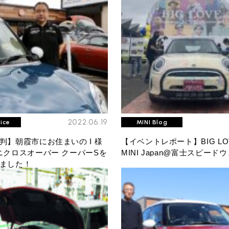
2022.06.19
oice
MINI Blog
判】朝霞市にお住まいの I 様
【イベントレポート】BIG LOVE
TEL
買取
ニクロスオーバー クーパーSを
MINI Japan@富士スピード
MAP
査定依頼
ました！