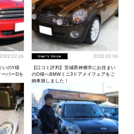
2022.02.26
2022.02.06
User's Voice
まいのY様
【口コミ評判】茨城県神栖市にお住まい
クーパーDを
のO様へBMWミニ3ドアメイフェアをご
納車致しました！