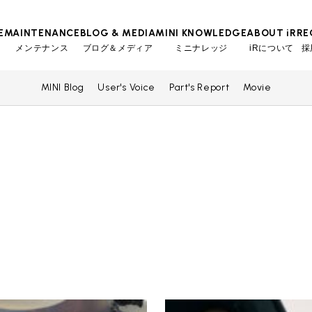
E
MAINTENANCE
BLOG & MEDIA
MINI KNOWLEDGE
ABOUT iR
RE
メンテナンス
ブログ＆メディア
ミニナレッジ
iRについて
採
MINI Blog
User's Voice
Part's Report
Movie
TOP
TOP
TOP
TOP
会社概要
スタッフ
MINI Blog
iRの買取が他社よりも高い理由
工場入庫予約
BMWミニナレッジ
スタッフブログ
MAP
売却手順
BMWミニ メンテナンス
ローバーミニナレッジ
User's Voice
購入者様の声
リクルー
必要書類
ローバーミニ メンテナンス
Part's Report
パーツ販売のご案内
買取Q&A
最近の修理実績
Movie
動画一覧
iRで愛車を売却されたお客様の声
BMWミニ買取査定依頼
ローバーミニ買取査定依頼