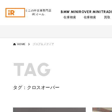
ミニの中古車専門店
BMW MINI
ROVER MINI
TRAD
iR:イール
在庫検索
在庫検索
買取
BMW MINI
BMWミニ 在庫検索
ROVER MINI
HOME
ブログ＆メディア
ローバーミニ 在庫検索
TRADE
TAG
買取
MAINTENANCE
TOP
メンテナンス
タグ：クロスオーバー
iRの買取が他社よりも高い理由
BLOG & MEDIA
TOP
ブログ＆メディア
売却手順
BMWミニ メンテナンス
MINI KNOWLEDGE
TOP
ミニナレッジ