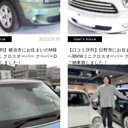
2022.01.10
oice
User's Voice
判】横浜市にお住まいのM様
【口コミ評判】日野市にお住
ニ クロスオーバー クーパーD
へBMWミニクロスオーバー 
しました！
ご納車致しました！