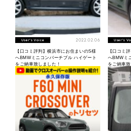
2022.02.06
User's Voice
User's V
【口コミ評判】横浜市にお住まいのS様
【口コミ評
へBMWミニコンバーチブル ハイゲート
へBMWミ
をご納車致しました！
をご納車致