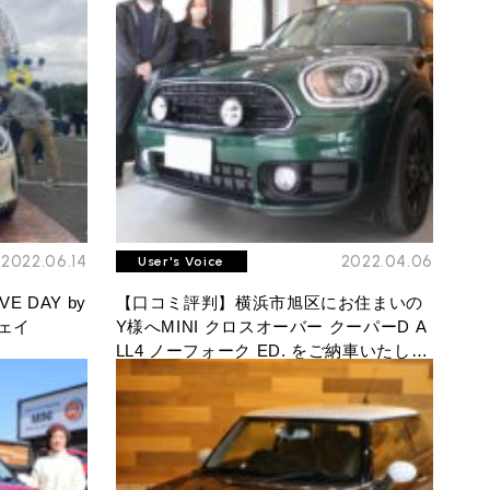
ROVER MINI
サービス工場
iR MAKERS
2022.06.14
2022.04.06
User's Voice
 DAY by
【口コミ評判】横浜市旭区にお住まいの
購入相談
ウェイ
Y様へMINI クロスオーバー クーパーD A
来店予約
LL4 ノーフォーク ED. をご納車いたしま
した！