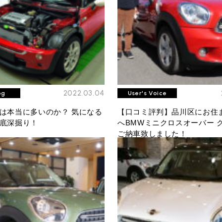
2022.03.04
og
User's Voice
は本当に多いのか？ 気になる
【口コミ評判】品川区にお住
底深掘り！
へBMWミニクロスオーバー 
ご納車致しました！