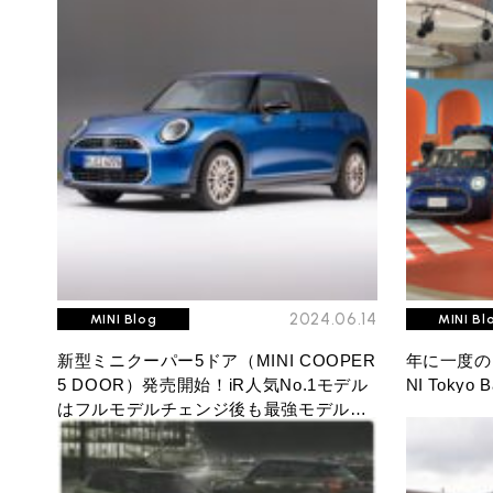
必要書類
ローバーミニ メンテナンス
MINI Blog
買取Q&A
スタッフブログ
ABOUT iR
TOP
iRについて
最近の修理実績
iRで愛車を売却されたお客様の声
User's Voice
購入者様の声
BMWミニナレッジ
RECRUIT
会社概要
採用情報
BMWミニ買取査定依頼
Part's Report
パーツ販売のご案内
ローバーミニナレッジ
スタッフ紹介
ローバーミニ買取査定依頼
Movie
動画一覧
お知らせ
MAP
お問い合わせ
リクルート
2024.06.14
MINI Blog
MINI Bl
新型ミニクーパー5ドア（MINI COOPER
年に一度の
5 DOOR）発売開始！iR人気No.1モデル
NI Toky
はフルモデルチェンジ後も最強モデルと
なるのか！？