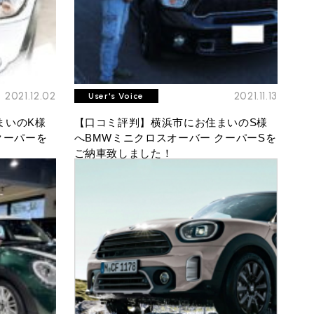
2021.12.02
2021.11.13
User's Voice
まいのK様
【口コミ評判】横浜市にお住まいのS様
クーパーを
へBMWミニクロスオーバー クーパーSを
ご納車致しました！