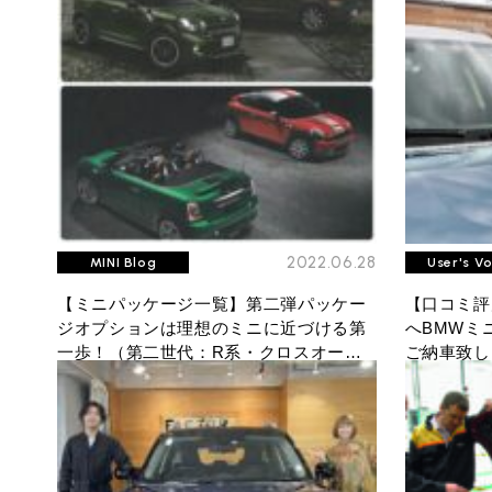
BMW MINI
サービス工場
iR TECH FACTORY
2022.06.28
MINI Blog
User's V
【ミニパッケージ一覧】第二弾パッケー
【口コミ評
工場
ジオプションは理想のミニに近づける第
へBMWミ
お問い合わせ
一歩！（第二世代：R系・クロスオーバ
ご納車致し
ー、ペースマン 、クーペ、ロードスター
編）