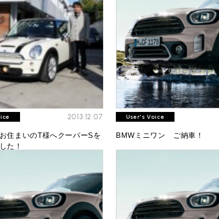
2013.12.07
oice
User's Voice
お住まいのT様へクーパーSを
BMWミニワン ご納車！
TEL
買取
した！
MAP
査定依頼