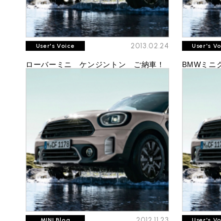
2013.02.24
User's Voice
User's V
ローバーミニ ケンジントン ご納車！
BMWミニ
2012.11.23
MINI Blog
User's V