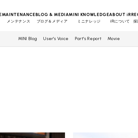
E
MAINTENANCE
BLOG & MEDIA
MINI KNOWLEDGE
ABOUT iR
RE
メンテナンス
ブログ＆メディア
ミニナレッジ
iRについて
採
MINI Blog
User's Voice
Part's Report
Movie
TOP
TOP
TOP
TOP
会社概要
スタッフ
MINI Blog
iRの買取が他社よりも高い理由
工場入庫予約
BMWミニナレッジ
スタッフブログ
MAP
売却手順
BMWミニ メンテナンス
ローバーミニナレッジ
User's Voice
購入者様の声
リクルー
必要書類
ローバーミニ メンテナンス
Part's Report
パーツ販売のご案内
買取Q&A
最近の修理実績
Movie
動画一覧
iRで愛車を売却されたお客様の声
BMWミニ買取査定依頼
ローバーミニ買取査定依頼