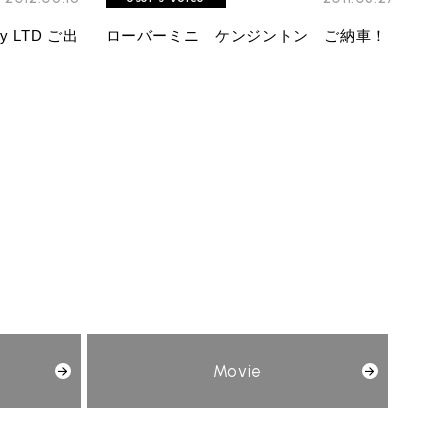
ry LTD ご出
ローバーミニ ケンジントン ご納車！
Movie