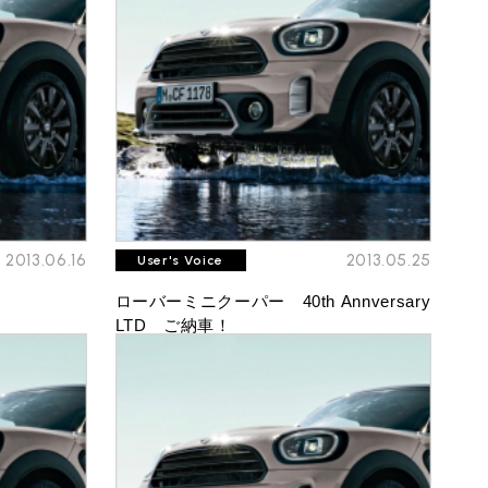
ROVER MINI
サービス工場
iR MAKERS
2013.06.16
2013.05.25
User's Voice
ローバーミニクーパー 40th Annversary
購入相談
LTD ご納車！
来店予約