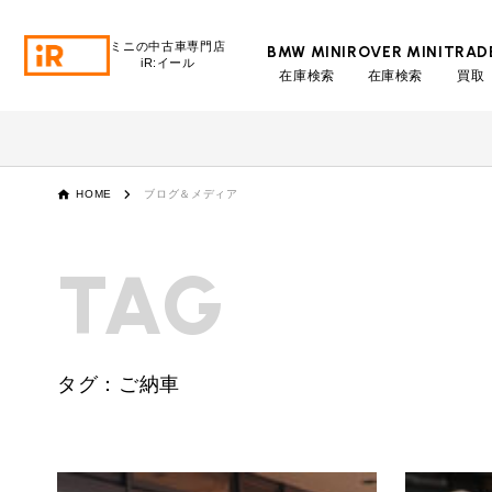
ミニの中古車専門店
BMW MINI
ROVER MINI
TRAD
iR:イール
在庫検索
在庫検索
買取
BMW MINI
BMWミニ 在庫検索
ROVER MINI
HOME
ブログ＆メディア
ローバーミニ 在庫検索
TRADE
TAG
買取
MAINTENANCE
TOP
メンテナンス
タグ：ご納車
iRの買取が他社よりも高い理由
BLOG & MEDIA
TOP
ブログ＆メディア
売却手順
BMWミニ メンテナンス
MINI KNOWLEDGE
TOP
ミニナレッジ