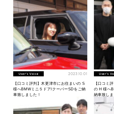
必要書類
ローバーミニ メンテナンス
MINI Blog
買取Q&A
スタッフブログ
ABOUT iR
TOP
iRについて
最近の修理実績
iRで愛車を売却されたお客様の声
User's Voice
購入者様の声
BMWミニナレッジ
RECRUIT
会社概要
採用情報
BMWミニ買取査定依頼
Part's Report
パーツ販売のご案内
ローバーミニナレッジ
スタッフ紹介
ローバーミニ買取査定依頼
Movie
動画一覧
お知らせ
MAP
お問い合わせ
リクルート
2023.10.01
User's Voice
User's V
【口コミ評判】木更津市にお住まいの S
【口コミ評
様へBMWミニ５ドア/クーパーSDをご納
の H 様
車致しました！
納車致しま