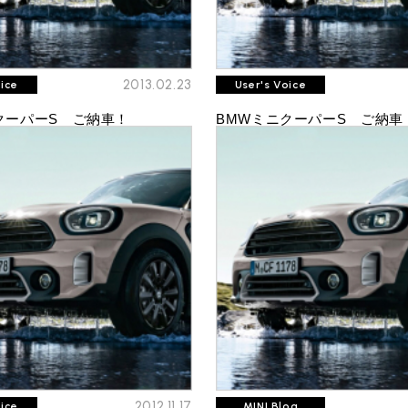
2013.02.23
oice
User's Voice
クーパーS ご納車！
BMWミニクーパーS ご納車
2012.11.17
oice
MINI Blog