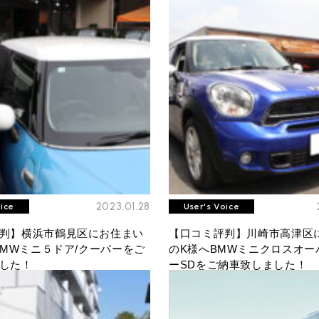
プライバシーポリシー
サイトマップ
2023.01.28
oice
User's Voice
判】横浜市鶴見区にお住まい
【口コミ評判】川崎市高津区
へBMWミニ５ドア/クーパーをご
のK様へBMWミニクロスオー
した！
ーSDをご納車致しました！