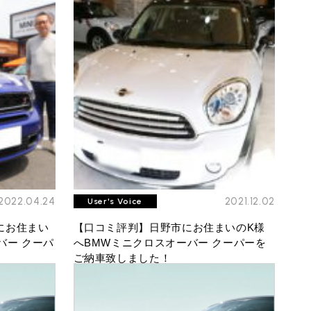
2022.04.24
2021.12.02
User's Voice
にお住まい
【口コミ評判】日野市にお住まいのK様
バー クーパ
へBMWミニクロスオーバー クーパーを
ご納車致しました！