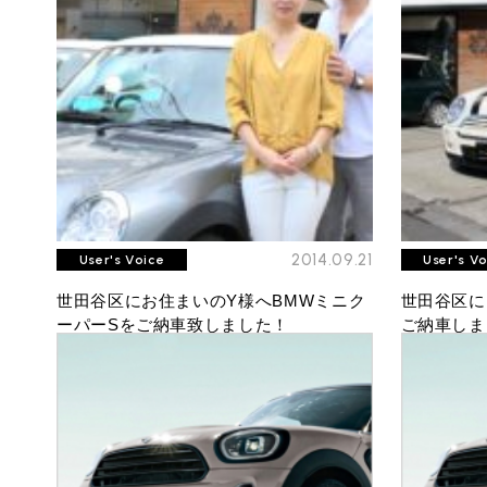
BMW MINI
サービス工場
iR TECH FACTORY
2014.09.21
User's Voice
User's V
世田谷区にお住まいのY様へBMWミニク
世田谷区に
工場
ーパーSをご納車致しました！
ご納車しま
お問い合わせ