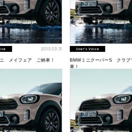
2013.03.31
oice
User's Voice
ニ メイフェア ご納車！
BMWミニクーパーS クラブ
車！