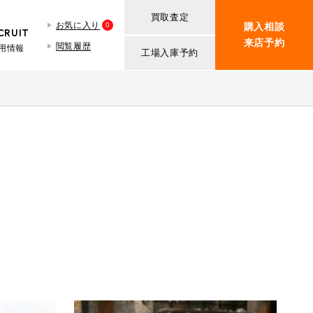
買取査定
お気に入り
0
購入相談
CRUIT
来店予約
閲覧履歴
用情報
工場入庫予約
BMW MINI
買取査定依頼
iR TECH FACTORY
ROVER MINI
BMW MINIサービス工場
紹介
買取査定依頼
iR MAKERS
ROVER MINIサービス工場
ト