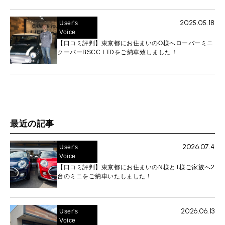
2025.05.18
User's
Voice
【口コミ評判】東京都にお住まいのO様へローバーミニ
クーパーBSCC LTDをご納車致しました！
最近の記事
2026.07.4
User's
Voice
【口コミ評判】東京都にお住まいのN様とT様ご家族へ2
台のミニをご納車いたしました！
2026.06.13
User's
Voice