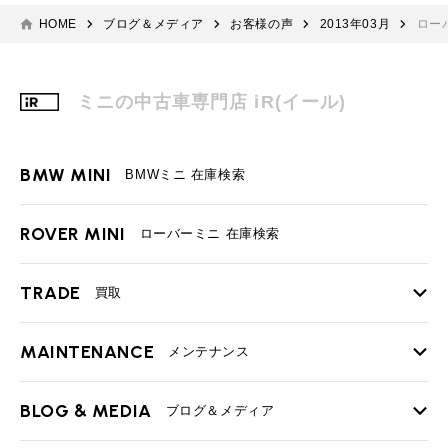
HOME
ブログ＆メディア
お客様の声
2013年03月
ロー
ミニの中古車専門店 iR(イール)
BMW MINI
BMWミニ 在庫検索
ROVER MINI
ローバーミニ 在庫検索
TRADE
買取
MAINTENANCE
TOP
メンテナンス
iRの買取が他社よりも高い理由
BLOG & MEDIA
TOP
ブログ＆メディア
売却手順