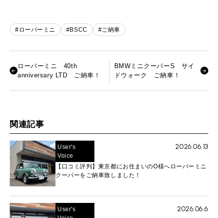
#ローバーミニ
#BSCC
#ご納車
ローバーミニ 40th
BMWミニクーパーS サイ
anniversary LTD ご納車！
ドウォーク ご納車！
関連記事
2026.06.13
User's
Voice
【口コミ評判】東京都にお住まいのO様へローバーミニ
クーパーをご納車致しました！
2026.06.6
User's
Voice