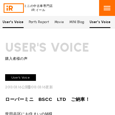
ミニの中古車専門店
iR:イール
User's Voice
Part's Report
Movie
MINI Blog
User's Voice
BMW MINI
BMWミニ 在庫検索
USER'S VOICE
ROVER MINI
ローバーミニ 在庫検索
TRADE
買取
購入者様の声
MAINTENANCE
TOP
メンテナンス
User's Voice
iRの買取が他社よりも高い理由
2013.03.16
公開
2013.03.16
更新
BLOG & MEDIA
TOP
ブログ＆メディア
売却手順
ローバーミニ BSCC LTD ご納車！
BMWミニ メンテナンス
MINI KNOWLEDGE
TOP
ミニナレッジ
必要書類
ローバーミニ メンテナンス
世田谷区にお住まいのM様、
買取Q&A