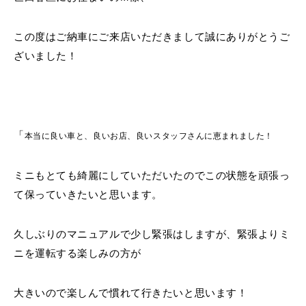
MINI Blog
スタッフブログ
ABOUT iR
TOP
iRについて
最近の修理実績
iRで愛車を売却されたお客様の声
User's Voice
購入者様の声
この度はご納車にご来店いただきまして誠にありがとうご
BMWミニナレッジ
RECRUIT
会社概要
採用情報
BMWミニ買取査定依頼
ざいました！
Part's Report
パーツ販売のご案内
ローバーミニナレッジ
スタッフ紹介
ローバーミニ買取査定依頼
Movie
動画一覧
お知らせ
プライバシーポリシー
MAP
お問い合わせ
サイトマップ
リクルート
「
本当に良い車と、良いお店、良いスタッフさんに恵まれました！
ミニもとても綺麗にしていただいたのでこの状態を頑張っ
て保っていきたいと思います。
久しぶりのマニュアルで少し緊張はしますが、緊張よりミ
ニを運転する楽しみの方が
BMW MINI
ROVER MINI
サービス工場
サービス工場
工場
TEL
買取
購入相談
iR TECH FACTORY
iR MAKERS
お問い合わせ
MAP
査定依頼
来店予約
大きいので楽しんで慣れて行きたいと思います！