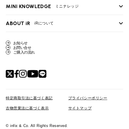
BMWミニ メンテナンス
MINI KNOWLEDGE
TOP
ミニナレッジ
必要書類
ローバーミニ メンテナンス
買取Q&A
MINI Blog
スタッフブログ
ABOUT iR
TOP
iRについて
最近の修理実績
iRで愛車を売却されたお客様の声
User's Voice
購入者様の声
BMWミニナレッジ
会社概要
BMWミニ買取査定依頼
お知らせ
Part's Report
パーツ販売のご案内
ローバーミニナレッジ
お問い合せ
スタッフ紹介
ローバーミニ買取査定依頼
ご購入の流れ
Movie
動画一覧
MAP
リクルート
特定商取引法に基づく表記
プライバシーポリシー
古物営業法に基づく表示
サイトマップ
© infix & Co. All Rights Reserved.