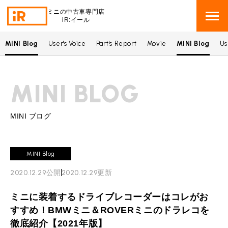
ミニの中古車専門店
iR:イール
MINI Blog
User's Voice
Part's Report
Movie
MINI Blog
Us
BMW MINI
BMWミニ 在庫検索
MINI BLOG
ROVER MINI
ローバーミニ 在庫検索
TRADE
買取
MINI ブログ
MAINTENANCE
TOP
メンテナンス
MINI Blog
iRの買取が他社よりも高い理由
2020.12.29
公開
2020.12.29
更新
BLOG & MEDIA
TOP
ブログ＆メディア
売却手順
ミニに装着するドライブレコーダーはコレがお
BMWミニ メンテナンス
MINI KNOWLEDGE
TOP
ミニナレッジ
必要書類
すすめ！BMWミニ＆ROVERミニのドラレコを
ローバーミニ メンテナンス
徹底紹介【2021年版】
買取Q&A