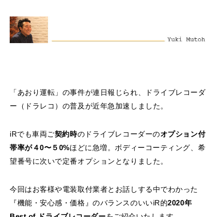
MINI Blog
スタッフブログ
ABOUT iR
TOP
iRについて
最近の修理実績
iRで愛車を売却されたお客様の声
User's Voice
購入者様の声
BMWミニナレッジ
RECRUIT
会社概要
採用情報
BMWミニ買取査定依頼
Part's Report
パーツ販売のご案内
ローバーミニナレッジ
スタッフ紹介
ローバーミニ買取査定依頼
Movie
動画一覧
お知らせ
プライバシーポリシー
MAP
お問い合わせ
サイトマップ
「あおり運転」の事件が連日報じられ、ドライブレコーダ
リクルート
ー（ドラレコ）の普及が近年急加速しました。
iRでも車両ご
契約時
のドライブレコーダーの
オプション付
帯率が４0〜５0%
ほどに急増。ボディーコーティング、希
望番号に次いで定番オプションとなりました。
BMW MINI
ROVER MINI
サービス工場
サービス工場
今回はお客様や電装取付業者とお話しする中でわかった
工場
TEL
買取
購入相談
iR TECH FACTORY
iR MAKERS
お問い合わせ
MAP
査定依頼
来店予約
『機能・安心感・価格』のバランスのいいiR的
2020年
Best of ドライブレコーダー
をご紹介いたします。