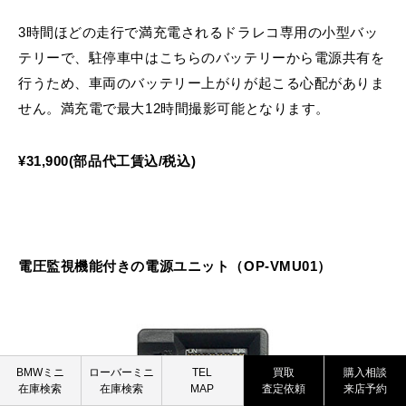
3時間ほどの走行で満充電されるドラレコ専用の小型バッ
テリーで、駐停車中はこちらのバッテリーから電源共有を
行うため、車両のバッテリー上がりが起こる心配がありま
せん。満充電で最大12時間撮影可能となります。
¥31,900(部品代工賃込/税込)
電圧監視機能付きの電源ユニット（OP-VMU01）
BMW MINI
ROVER MINI
BMWミニ
ローバーミニ
TEL
買取
購入相談
在庫検索
在庫検索
MAP
査定依頼
来店予約
買取査定依頼
買取査定依頼