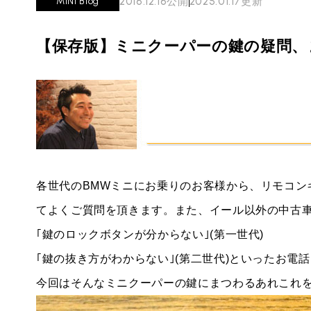
2016.12.16
公開
2025.01.17
更新
MINI Blog
必要書類
ローバーミニ メンテナンス
MINI Blog
買取Q&A
スタッフブログ
ABOUT iR
TOP
【保存版】ミニクーパーの鍵の疑問、
iRについて
最近の修理実績
iRで愛車を売却されたお客様の声
User's Voice
購入者様の声
BMWミニナレッジ
RECRUIT
会社概要
採用情報
BMWミニ買取査定依頼
Part's Report
パーツ販売のご案内
ローバーミニナレッジ
スタッフ紹介
ローバーミニ買取査定依頼
Movie
動画一覧
お知らせ
MAP
お問い合わせ
各世代のBMWミニにお乗りのお客様から、リモコン
リクルート
てよくご質問を頂きます。また、イール以外の中古
｢鍵のロックボタンが分からない｣(第一世代)
｢鍵の抜き方がわからない｣(第二世代)といったお電話
今回はそんなミニクーパーの鍵にまつわるあれこれ