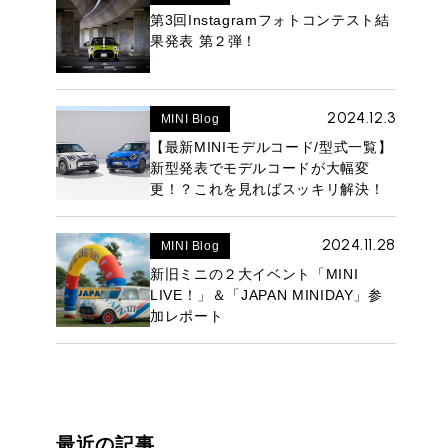
第3回Instagramフォトコンテスト結
果発表 第２弾！
2024.12.3
MINI Blog
【最新MINIモデルコード/型式一覧】
ROVER MINI
サービス工場
新型発表でモデルコードが大幅変
iR MAKERS
更！？これを見ればスッキリ解決！
2024.11.28
MINI Blog
新旧ミニの２大イベント「MINI
購入相談
LIVE！」＆「JAPAN MINIDAY」参
来店予約
加レポート
最近の記事