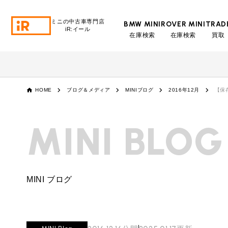
ミニの中古車専門店
BMW MINI
ROVER MINI
TRAD
iR:イール
在庫検索
在庫検索
買取
BMW MINI
BMWミニ 在庫検索
ROVER MINI
HOME
ブログ＆メディア
MINIブログ
2016年12月
【保
ローバーミニ 在庫検索
TRADE
MINI BLOG
買取
MAINTENANCE
TOP
メンテナンス
MINI ブログ
iRの買取が他社よりも高い理由
BLOG & MEDIA
TOP
ブログ＆メディア
売却手順
BMWミニ メンテナンス
MINI KNOWLEDGE
TOP
ミニナレッジ