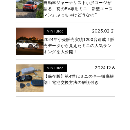
自動車ジャーナリスト小沢コージが
語る、初のEV専用ミニ「新型エース
マン」ぶっちゃけどうなの⁉︎
2025.02.21
MINI Blog
2024年小売販売実績1200台達成！販
売データから見えたミニの人気ラン
キングを大公開！
2024.12.6
MINI Blog
【保存版】第4世代ミニのキー徹底解
剖！電池交換方法の解説付き