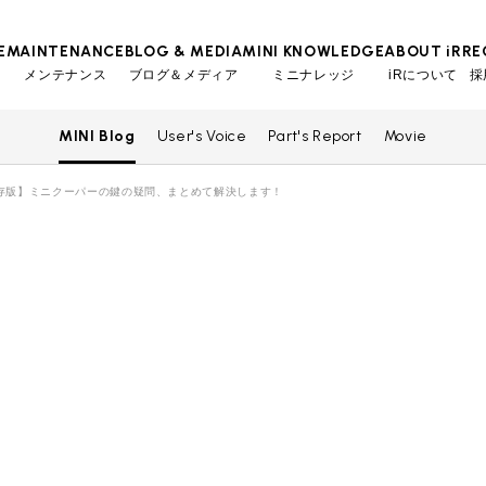
E
MAINTENANCE
BLOG & MEDIA
MINI KNOWLEDGE
ABOUT iR
RE
メンテナンス
ブログ＆メディア
ミニナレッジ
iRについて
採
MINI Blog
User's Voice
Part's Report
Movie
TOP
TOP
TOP
TOP
会社概要
スタッフ
MINI Blog
iRの買取が他社よりも高い理由
工場入庫予約
BMWミニナレッジ
存版】ミニクーパーの鍵の疑問、まとめて解決します！
スタッフブログ
MAP
売却手順
BMWミニ メンテナンス
ローバーミニナレッジ
User's Voice
購入者様の声
リクルー
必要書類
ローバーミニ メンテナンス
Part's Report
パーツ販売のご案内
買取Q&A
最近の修理実績
Movie
動画一覧
iRで愛車を売却されたお客様の声
BMWミニ買取査定依頼
ローバーミニ買取査定依頼