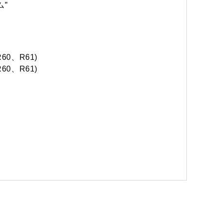
”
60、R61)
60、R61)