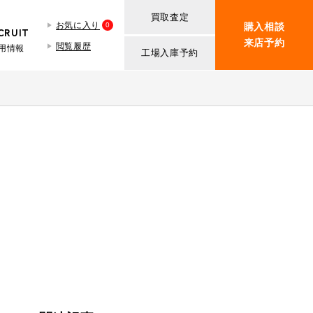
買取査定
お気に入り
0
購入相談
CRUIT
来店予約
閲覧履歴
用情報
工場入庫予約
BMW MINI
買取査定依頼
iR TECH FACTORY
ROVER MINI
BMW MINIサービス工場
紹介
買取査定依頼
iR MAKERS
ROVER MINIサービス工場
ト