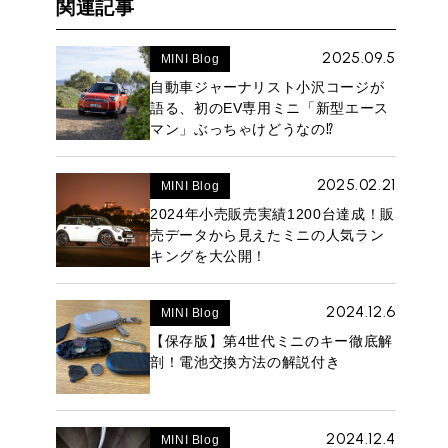
関連記事
2025.09.5
MINI Blog
自動車ジャーナリスト小沢コージが
語る、初のEV専用ミニ「新型エース
マン」ぶっちゃけどうなの⁉︎
2025.02.21
MINI Blog
2024年小売販売実績1200台達成！販
売データから見えたミニの人気ラン
キングを大公開！
2024.12.6
MINI Blog
【保存版】第4世代ミニのキー徹底解
剖！電池交換方法の解説付き
2024.12.4
MINI Blog