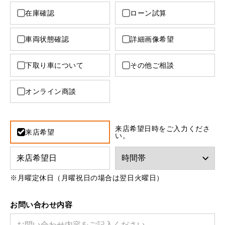
MINI Blog
スタッフブログ
ABOUT iR
TOP
iRについて
最近の修理実績
在庫確認
ローン試算
iRで愛車を売却されたお客様の声
User's Voice
購入者様の声
BMWミニナレッジ
RECRUIT
会社概要
採用情報
BMWミニ買取査定依頼
車両状態確認
詳細画像希望
Part's Report
パーツ販売のご案内
ローバーミニナレッジ
スタッフ紹介
ローバーミニ買取査定依頼
下取り車について
その他ご相談
Movie
動画一覧
お知らせ
プライバシーポリシー
MAP
お問い合わせ
サイトマップ
オンライン商談
リクルート
来店希望日時をご入力くださ
来店希望
い。
※月曜定休日（月曜祝日の場合は翌日火曜日）
BMW MINI
ROVER MINI
サービス工場
サービス工場
工場
TEL
買取
購入相談
お問い合わせ内容
iR TECH FACTORY
iR MAKERS
お問い合わせ
MAP
査定依頼
来店予約