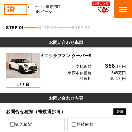
お気に入り
ミニの中古車専門店
0
iR:イール
STEP 01
STEP 02
STEP 03
BMW MINI
BMWミニ 在庫検索
お問い合わせ車両
ROVER MINI
ローバーミニ 在庫検索
ミニクラブマン クーパーS
358
1
TRADE
支払総額
.
万円
買取
車両本体価格
348万円
諸費用
10.1万円
MAINTENANCE
TOP
メンテナンス
1
/
1
台
iRの買取が他社よりも高い理由
お問い合わせ内容
BLOG & MEDIA
TOP
ブログ＆メディア
売却手順
お問合せ種類（複数選択可）
必須
BMWミニ メンテナンス
MINI KNOWLEDGE
TOP
ミニナレッジ
必要書類
購入希望
見積依頼
ローバーミニ メンテナンス
買取Q&A