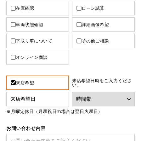
MINI Blog
スタッフブログ
ABOUT iR
TOP
iRについて
最近の修理実績
在庫確認
ローン試算
iRで愛車を売却されたお客様の声
User's Voice
購入者様の声
BMWミニナレッジ
RECRUIT
会社概要
採用情報
BMWミニ買取査定依頼
車両状態確認
詳細画像希望
Part's Report
パーツ販売のご案内
ローバーミニナレッジ
スタッフ紹介
ローバーミニ買取査定依頼
下取り車について
その他ご相談
Movie
動画一覧
お知らせ
プライバシーポリシー
MAP
お問い合わせ
サイトマップ
オンライン商談
リクルート
来店希望日時をご入力くださ
来店希望
い。
※月曜定休日（月曜祝日の場合は翌日火曜日）
BMW MINI
ROVER MINI
サービス工場
サービス工場
工場
TEL
買取
購入相談
お問い合わせ内容
iR TECH FACTORY
iR MAKERS
お問い合わせ
MAP
査定依頼
来店予約