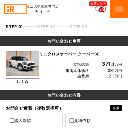
お気に入り
ミニの中古車専門店
0
iR:イール
STEP 01
STEP 02
STEP 03
BMW MINI
BMWミニ 在庫検索
お問い合わせ車両
ROVER MINI
ローバーミニ 在庫検索
ミニクロスオーバー クーパーSE
371
3
TRADE
支払総額
.
万円
買取
車両本体価格
359万円
諸費用
12.3万円
MAINTENANCE
TOP
メンテナンス
1
/
1
台
iRの買取が他社よりも高い理由
お問い合わせ内容
BLOG & MEDIA
TOP
ブログ＆メディア
売却手順
お問合せ種類（複数選択可）
必須
BMWミニ メンテナンス
MINI KNOWLEDGE
TOP
ミニナレッジ
必要書類
購入希望
見積依頼
ローバーミニ メンテナンス
買取Q&A