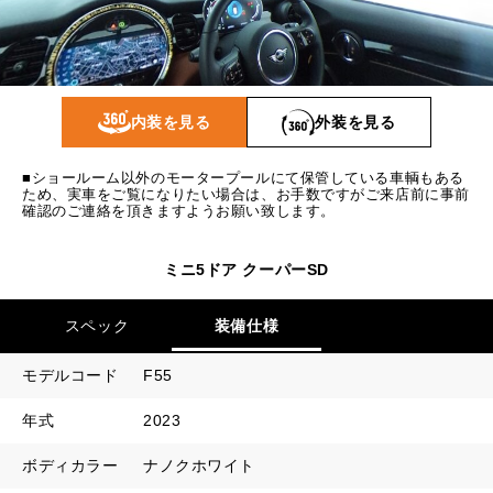
1回目
21,647
円
2回目以降
19,900
円
ボーナス月追加額
100,000
円
内装を見る
外装を見る
ボーナス月数
14
回
■ショールーム以外のモータープールにて保管している車輌もある
ため、実車をご覧になりたい場合は、お手数ですがご来店前に事前
確認のご連絡を頂きますようお願い致します。
ミニ5ドア クーパーSD
スペック
装備仕様
モデルコード
F55
年式
2023
ボディカラー
ナノクホワイト