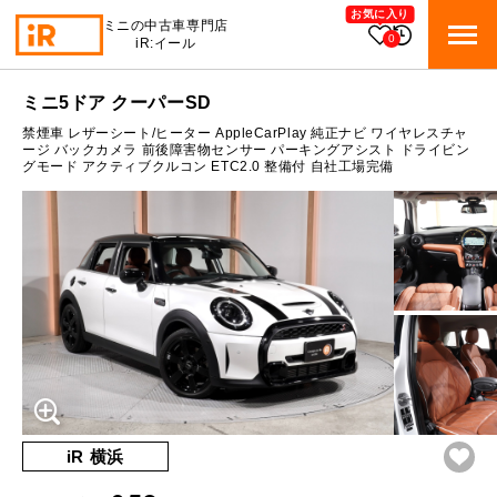
お気に入り
ミニの中古車専門店
0
iR:イール
ローン参考価格
ミニ5ドア クーパーSD
BMW MINI
BMWミニ 在庫検索
禁煙車 レザーシート/ヒーター AppleCarPlay 純正ナビ ワイヤレスチャ
通常ローンの場合
ージ バックカメラ 前後障害物センサー パーキングアシスト ドライビン
グモード アクティブクルコン ETC2.0 整備付 自社工場完備
ROVER MINI
2.9
ローバーミニ 在庫検索
月々支払額
万円
総支払額
430.2
万円
TRADE
買取
10:00～18:00
頭金
50
万円
営業時間
月曜日（祝日の場合は火曜日）
MAINTENANCE
定休日
TOP
メンテナンス
支払回数
84
回
ボーナス支払回数/年
2
回
iRの買取が他社よりも高い理由
BLOG & MEDIA
TOP
ブログ＆メディア
売却手順
BMWミニ メンテナンス
内訳
MINI KNOWLEDGE
TOP
ミニナレッジ
必要書類
iR 横浜
ローバーミニ メンテナンス
1回目
28,939
円
買取Q&A