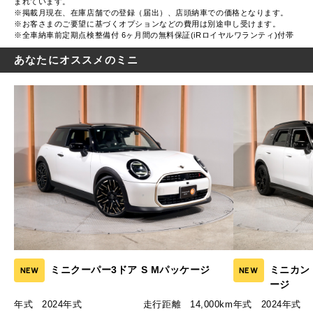
まれています。
※掲載月現在、在庫店舗での登録（届出）、店頭納車での価格となります。
※お客さまのご要望に基づくオプションなどの費用は別途申し受けます。
※全車納車前定期点検整備付 6ヶ月間の無料保証(iRロイヤルワランティ)付帯
あなたにオススメのミニ
ミニクーパー3ドア S Mパッケージ
ミニカント
NEW
NEW
ージ
年式
2024年式
走行距離
14,000km
年式
2024年式