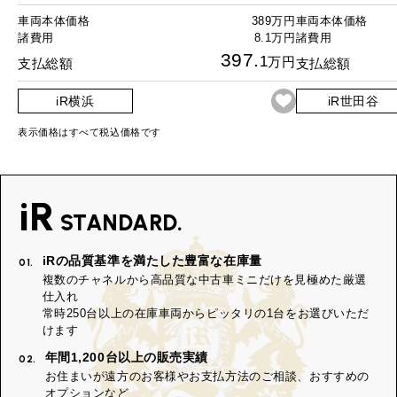
車両本体価格
389万円
車両本体価格
諸費用
8.1万円
諸費用
397.
1
万円
支払総額
支払総額
iR横浜
iR世田谷
表示価格はすべて税込価格です
iR
STANDARD.
iRの品質基準を満たした豊富な在庫量
01.
複数のチャネルから高品質な中古車ミニだけを見極めた厳選
仕入れ
常時250台以上の在庫車両からピッタリの1台をお選びいただ
けます
年間1,200台以上の販売実績
02.
お住まいが遠方のお客様やお支払方法のご相談、おすすめの
オプションなど