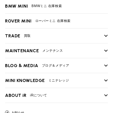
BMW MINI
BMWミニ 在庫検索
ROVER MINI
ローバーミニ 在庫検索
TRADE
買取
MAINTENANCE
TOP
メンテナンス
iRの買取が他社よりも高い理由
BLOG & MEDIA
TOP
ブログ＆メディア
売却手順
BMWミニ メンテナンス
MINI KNOWLEDGE
TOP
ミニナレッジ
必要書類
ローバーミニ メンテナンス
買取Q&A
MINI Blog
スタッフブログ
ABOUT iR
TOP
iRについて
最近の修理実績
iRで愛車を売却されたお客様の声
User's Voice
購入者様の声
BMWミニナレッジ
会社概要
BMWミニ買取査定依頼
お知らせ