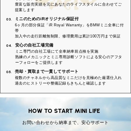
豊富な販売実績を元にあなたのライフスタイルに合わせてご
提案します
ミニのためのiRオリジナル保証付
03.
6ヶ月の部分保証「iR Royal Warranty」をBMWミニ全車に付
帯
加入中の走行距離無制限、修理費用は累計100万円まで保証
安心の自社工場完備
04.
ミニ専門の自社工場にて全車納車前点検を実施
熟練のメカニックとミニ専用診断ソフトによる安心のアフタ
ーフォローをご提供します
売却・買取まで一貫してサポート
05.
複数のチャネルから高品質なミニだけを見極めた厳選仕入れ
過去のヒストリーや整備記録もきちんと確認します
HOW TO START MINI LIFE
お問い合わせから納車まで、安心サポート