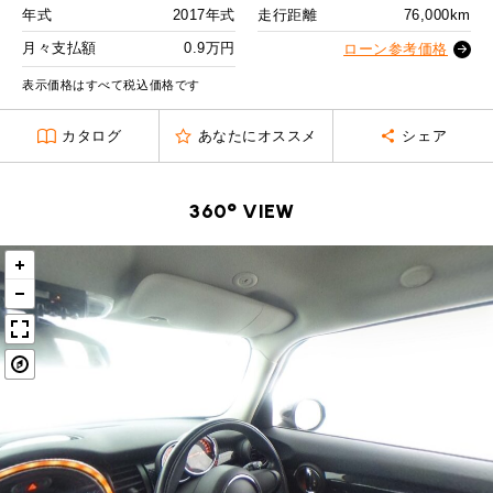
MINI Blog
スタッフブログ
ABOUT iR
TOP
年式
2017年式
走行距離
76,000km
iRについて
最近の修理実績
2回目以降
13,300
円
iRで愛車を売却されたお客様の声
月々支払額
0.9万円
User's Voice
ローン参考価格
購入者様の声
ボーナス月追加額
40,000
円
BMWミニナレッジ
RECRUIT
会社概要
採用情報
BMWミニ買取査定依頼
表示価格はすべて税込価格です
Part's Report
パーツ販売のご案内
ボーナス月数
14
回
ローバーミニナレッジ
スタッフ紹介
ローバーミニ買取査定依頼
カタログ
あなたにオススメ
シェア
残価ローンの場合
Movie
動画一覧
お知らせ
プライバシーポリシー
MAP
0.9
お問い合わせ
サイトマップ
月々支払額
万円
360° VIEW
リクルート
総支払額
205.9
万円
頭金
30
万円
残価
42
万円
支払回数
84
回
ボーナス支払回数/年
2
回
BMW MINI
ROVER MINI
サービス工場
サービス工場
工場
TEL
買取
購入相談
iR TECH FACTORY
iR MAKERS
お問い合わせ
MAP
査定依頼
来店予約
内訳