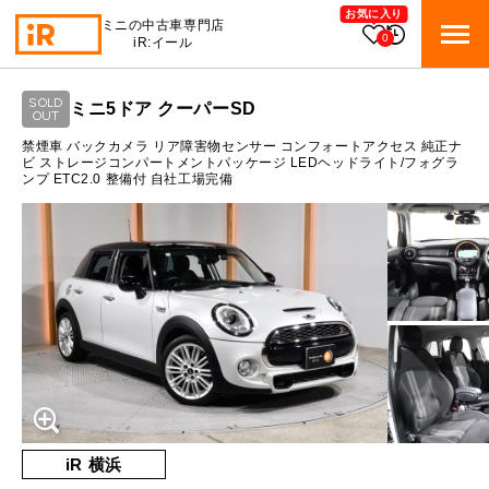
お気に入り
ミニの中古車専門店
0
iR:イール
ローン参考価格
SOLD
ミニ5ドア クーパーSD
BMW MINI
OUT
BMWミニ 在庫検索
通常ローンの場合
禁煙車 バックカメラ リア障害物センサー コンフォートアクセス 純正ナ
ビ ストレージコンパートメントパッケージ LEDヘッドライト/フォグラ
ンプ ETC2.0 整備付 自社工場完備
ROVER MINI
1.3
ローバーミニ 在庫検索
月々支払額
万円
総支払額
198
万円
TRADE
買取
10:00～18:00
頭金
30
万円
営業時間
月曜日（祝日の場合は火曜日）
MAINTENANCE
定休日
TOP
メンテナンス
支払回数
84
回
ボーナス支払回数/年
2
回
iRの買取が他社よりも高い理由
BLOG & MEDIA
TOP
ブログ＆メディア
売却手順
BMWミニ メンテナンス
内訳
MINI KNOWLEDGE
TOP
ミニナレッジ
必要書類
iR 横浜
ローバーミニ メンテナンス
1回目
16,510
円
買取Q&A