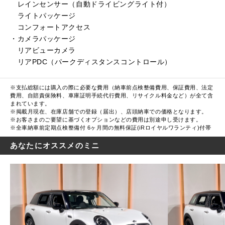
レインセンサー（自動ドライビングライト付）
ライトパッケージ
コンフォートアクセス
・カメラパッケージ
リアビューカメラ
リアPDC（パークディスタンスコントロール）
※支払総額には購入の際に必要な費用（納車前点検整備費用、保証費用、法定
費用、自賠責保険料、車庫証明手続代行費用、リサイクル料金など）が全て含
まれています。
※掲載月現在、在庫店舗での登録（届出）、店頭納車での価格となります。
※お客さまのご要望に基づくオプションなどの費用は別途申し受けます。
※全車納車前定期点検整備付 6ヶ月間の無料保証(iRロイヤルワランティ)付帯
あなたにオススメのミニ