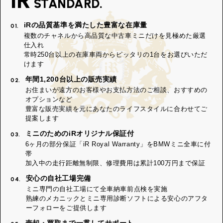
STANDARD.
iRの品質基準を満たした豊富な在庫量
01.
複数のチャネルから高品質な中古車ミニだけを見極めた厳選
仕入れ
常時250台以上の在庫車両からピッタリの1台をお選びいただ
けます
年間1,200台以上の販売実績
02.
お住まいが遠方のお客様やお支払方法のご相談、おすすめの
オプションなど
豊富な販売実績を元にあなたのライフスタイルに合わせてご
提案します
ミニのためのiRオリジナル保証付
03.
6ヶ月の部分保証「iR Royal Warranty」をBMWミニ全車に付
帯
加入中の走行距離無制限、修理費用は累計100万円まで保証
安心の自社工場完備
04.
ミニ専門の自社工場にて全車納車前点検を実施
熟練のメカニックとミニ専用診断ソフトによる安心のアフタ
ーフォローをご提供します
売却・買取まで一貫してサポート