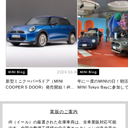
2024.06.14
MINI Blog
MINI Blog
新型ミニクーパー5ドア（MINI
年に一度のMINIの日！朝
COOPER 5 DOOR）発売開始！iR人
MINI Tokyo Bayに参加
気No.1モデルはフルモデルチェンジ後
も最強モデルとなるのか！？
業販のご案内
iR（イール）の厳選された在庫車両は、全車業販対応可能
です。全国の整備工場様や中古車オークションの非会員の