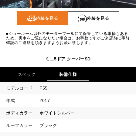
1回目
15,828
円
2回目以降
9,200
円
内装を見る
外装を見る
ボーナス月追加額
40,000
円
■ショールーム以外のモータープールにて保管している車輌もある
ボーナス月数
14
回
ため、実車をご覧になりたい場合は、お手数ですがご来店前に事前
確認のご連絡を頂きますようお願い致します。
ミニ5ドア クーパーSD
スペック
装備仕様
モデルコード
F55
年式
2017
ボディカラー
ホワイトシルバー
ルーフカラー
ブラック