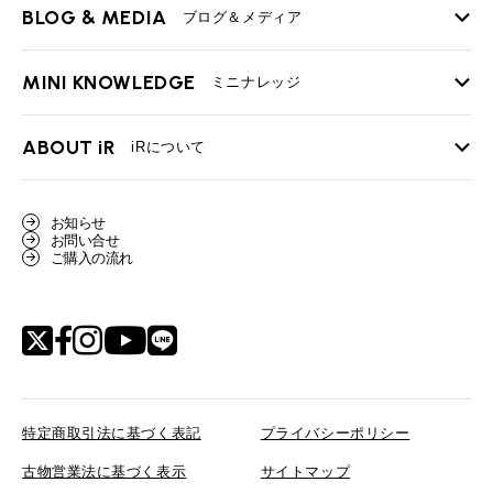
iRの買取が他社よりも高い理由
BLOG & MEDIA
TOP
ブログ＆メディア
売却手順
BMWミニ メンテナンス
MINI KNOWLEDGE
TOP
ミニナレッジ
必要書類
ローバーミニ メンテナンス
買取Q&A
MINI Blog
スタッフブログ
ABOUT iR
TOP
iRについて
最近の修理実績
iRで愛車を売却されたお客様の声
User's Voice
購入者様の声
BMWミニナレッジ
会社概要
BMWミニ買取査定依頼
お知らせ
Part's Report
パーツ販売のご案内
ローバーミニナレッジ
お問い合せ
スタッフ紹介
ローバーミニ買取査定依頼
ご購入の流れ
Movie
動画一覧
MAP
リクルート
特定商取引法に基づく表記
プライバシーポリシー
古物営業法に基づく表示
サイトマップ