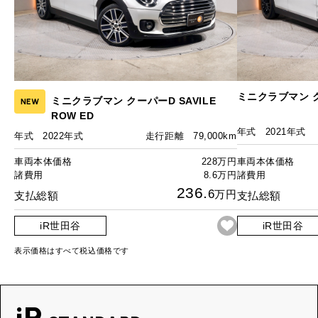
ミニクラブマン 
ミニクラブマン クーパーD SAVILE
NEW
ROW ED
年式
2021年式
年式
2022年式
走行距離
79,000km
車両本体価格
228万円
車両本体価格
諸費用
8.6万円
諸費用
236.
6
万円
支払総額
支払総額
iR世田谷
iR世田谷
表示価格はすべて税込価格です
iR