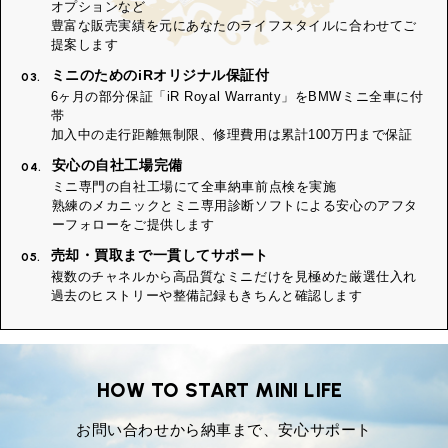
オプションなど
豊富な販売実績を元にあなたのライフスタイルに合わせてご
提案します
ミニのためのiRオリジナル保証付
03.
6ヶ月の部分保証「iR Royal Warranty」をBMWミニ全車に付
帯
加入中の走行距離無制限、修理費用は累計100万円まで保証
安心の自社工場完備
04.
ミニ専門の自社工場にて全車納車前点検を実施
熟練のメカニックとミニ専用診断ソフトによる安心のアフタ
ーフォローをご提供します
売却・買取まで一貫してサポート
05.
複数のチャネルから高品質なミニだけを見極めた厳選仕入れ
過去のヒストリーや整備記録もきちんと確認します
HOW TO START MINI LIFE
お問い合わせから納車まで、安心サポート