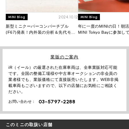
2024.10.12
MINI Blog
MINI Blog
新型ミニクーパーコンバーチブル
年に一度のMINIの日！朝
(F67)発表！内外装の分析＆先代モデ
MINI Tokyo Bayに参加
ルとの比較を大公開！
業販のご案内
iR（イール）の厳選された在庫車両は、全車業販対応可能
です。全国の整備工場様や中古車オークションの非会員の
業者様でも、業販価格にて直接販売いたします。WEB非掲
載車両もございますので、以下の店舗にお気軽にご相談く
ださい。
03-5797-2288
お問い合わせ：
このミニの取扱い店舗