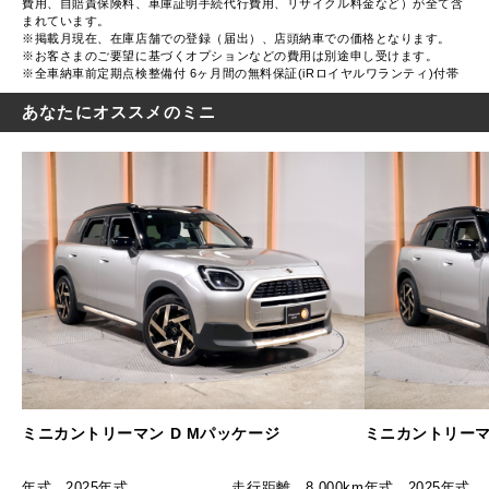
費用、自賠責保険料、車庫証明手続代行費用、リサイクル料金など）が全て含
まれています。
※掲載月現在、在庫店舗での登録（届出）、店頭納車での価格となります。
※お客さまのご要望に基づくオプションなどの費用は別途申し受けます。
※全車納車前定期点検整備付 6ヶ月間の無料保証(iRロイヤルワランティ)付帯
あなたにオススメのミニ
ミニカントリーマン D Mパッケージ
ミニカントリーマ
年式
2025年式
走行距離
8,000km
年式
2025年式