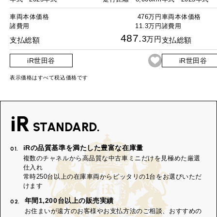
車両本体価格
476万円
車両本体価格
諸費用
11.3万円
諸費用
487.
3
万円
支払総額
支払総額
iR世田谷
iR世田谷
表示価格はすべて税込価格です
iR
STANDARD.
iRの品質基準を満たした豊富な在庫量
01.
複数のチャネルから高品質な中古車ミニだけを見極めた厳選
仕入れ
常時250台以上の在庫車両からピッタリの1台をお選びいただ
けます
年間1,200台以上の販売実績
02.
お住まいが遠方のお客様やお支払方法のご相談、おすすめの