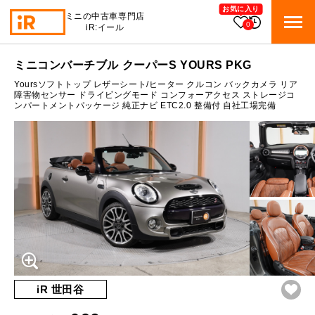
お気に入り
ミニの中古車専門店
0
iR:イール
ローン参考価格
ミニコンバーチブル クーパーS YOURS PKG
BMW MINI
BMWミニ 在庫検索
Yoursソフトトップ レザーシート/ヒーター クルコン バックカメラ リア
通常ローンの場合
障害物センサー ドライビングモード コンフォーアクセス ストレージコ
ンパートメントパッケージ 純正ナビ ETC2.0 整備付 自社工場完備
ROVER MINI
2.2
ローバーミニ 在庫検索
月々支払額
万円
総支払額
343.9
万円
TRADE
買取
10:00～18:00
頭金
50
万円
営業時間
月曜日（祝日の場合は火曜日）
MAINTENANCE
定休日
TOP
メンテナンス
支払回数
84
回
ボーナス支払回数/年
2
回
iRの買取が他社よりも高い理由
BLOG & MEDIA
TOP
ブログ＆メディア
売却手順
BMWミニ メンテナンス
内訳
MINI KNOWLEDGE
TOP
ミニナレッジ
必要書類
iR 世田谷
ローバーミニ メンテナンス
1回目
26,401
円
買取Q&A