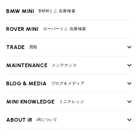
BMW MINI
BMWミニ 在庫検索
ROVER MINI
ローバーミニ 在庫検索
TRADE
買取
MAINTENANCE
TOP
メンテナンス
iRの買取が他社よりも高い理由
BLOG & MEDIA
TOP
ブログ＆メディア
売却手順
BMWミニ メンテナンス
MINI KNOWLEDGE
TOP
ミニナレッジ
必要書類
ローバーミニ メンテナンス
買取Q&A
MINI Blog
スタッフブログ
ABOUT iR
TOP
iRについて
最近の修理実績
iRで愛車を売却されたお客様の声
User's Voice
購入者様の声
BMWミニナレッジ
会社概要