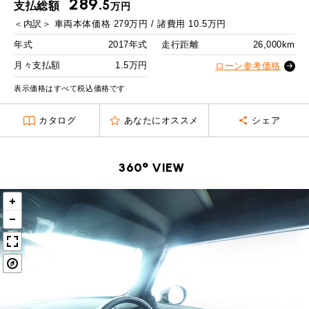
289.
MINI Blog
スタッフブログ
5
支払総額
万円
ABOUT iR
TOP
iRについて
最近の修理実績
2回目以降
21,600
円
＜内訳＞
車両本体価格
279
万円 / 諸費用
10.5
万円
iRで愛車を売却されたお客様の声
User's Voice
購入者様の声
ボーナス月追加額
80,000
円
BMWミニナレッジ
年式
2017年式
走行距離
26,000km
RECRUIT
会社概要
採用情報
BMWミニ買取査定依頼
Part's Report
パーツ販売のご案内
ボーナス月数
14
回
月々支払額
1.5万円
ローン参考価格
ローバーミニナレッジ
スタッフ紹介
ローバーミニ買取査定依頼
残価ローンの場合
表示価格はすべて税込価格です
Movie
動画一覧
お知らせ
プライバシーポリシー
MAP
1.5
カタログ
あなたにオススメ
シェア
お問い合わせ
サイトマップ
月々支払額
万円
リクルート
総支払額
357.8
万円
360° VIEW
頭金
50
万円
残価
73
万円
支払回数
84
回
ボーナス支払回数/年
2
回
BMW MINI
ROVER MINI
サービス工場
サービス工場
工場
TEL
買取
購入相談
iR TECH FACTORY
iR MAKERS
お問い合わせ
MAP
査定依頼
来店予約
内訳