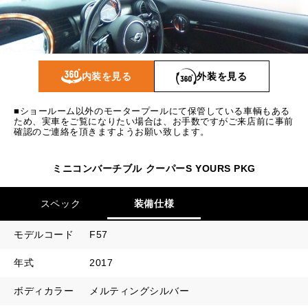
1回目
16,633
円
2回目以降
14,600
円
ボーナス月追加額
80,000
円
内装を見る
外装を見る
ボーナス月数
14
回
■ショールーム以外のモータープールにて保管している車輌もある
ため、実車をご覧になりたい場合は、お手数ですがご来店前に事前
確認のご連絡を頂きますようお願い致します。
ミニコンバーチブル クーパーS YOURS PKG
スペック
装備仕様
モデルコード
F57
年式
2017
ボディカラー
メルティングシルバー