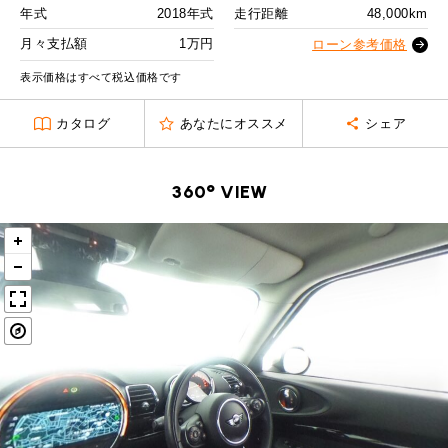
MINI Blog
スタッフブログ
ABOUT iR
TOP
年式
2018年式
走行距離
48,000km
iRについて
最近の修理実績
2回目以降
13,600
円
iRで愛車を売却されたお客様の声
月々支払額
1万円
User's Voice
ローン参考価格
購入者様の声
ボーナス月追加額
40,000
円
BMWミニナレッジ
RECRUIT
会社概要
採用情報
BMWミニ買取査定依頼
表示価格はすべて税込価格です
Part's Report
パーツ販売のご案内
ボーナス月数
14
回
ローバーミニナレッジ
スタッフ紹介
ローバーミニ買取査定依頼
カタログ
あなたにオススメ
シェア
残価ローンの場合
Movie
動画一覧
お知らせ
プライバシーポリシー
MAP
1
お問い合わせ
サイトマップ
月々支払額
万円
360° VIEW
リクルート
総支払額
208.8
万円
頭金
30
万円
残価
43
万円
支払回数
84
回
ボーナス支払回数/年
2
回
BMW MINI
ROVER MINI
サービス工場
サービス工場
工場
TEL
買取
購入相談
iR TECH FACTORY
iR MAKERS
お問い合わせ
MAP
査定依頼
来店予約
内訳