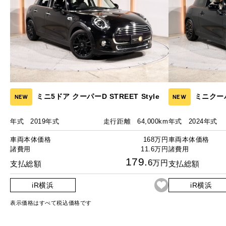
ミニ5ドア クーパーD STREET Style
ミニクー
NEW
NEW
年式
2019年式
走行距離
64,000km
年式
2024年式
車両本体価格
168万円
車両本体価格
諸費用
11.6万円
諸費用
179.
6
万円
支払総額
支払総額
iR横浜
iR横浜
表示価格はすべて税込価格です