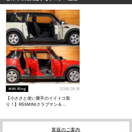
2018.08.18
MINI Blog
【小ささと使い勝手のイイトコ取
り！】R55MINIクラブマン＆
F55MINI5ドアハッチバックを徹底比
較！
業販のご案内