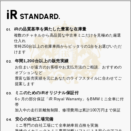
iR
STANDARD.
iRの品質基準を満たした豊富な在庫量
01.
複数のチャネルから高品質な中古車ミニだけを見極めた厳選
仕入れ
常時250台以上の在庫車両からピッタリの1台をお選びいただ
けます
年間1,200台以上の販売実績
02.
お住まいが遠方のお客様やお支払方法のご相談、おすすめの
オプションなど
豊富な販売実績を元にあなたのライフスタイルに合わせてご
提案します
ミニのためのiRオリジナル保証付
03.
6ヶ月の部分保証「iR Royal Warranty」をBMWミニ全車に付
帯
加入中の走行距離無制限、修理費用は累計100万円まで保証
安心の自社工場完備
04.
ミニ専門の自社工場にて全車納車前点検を実施
熟練のメカニックとミニ専用診断ソフトによる安心のアフタ