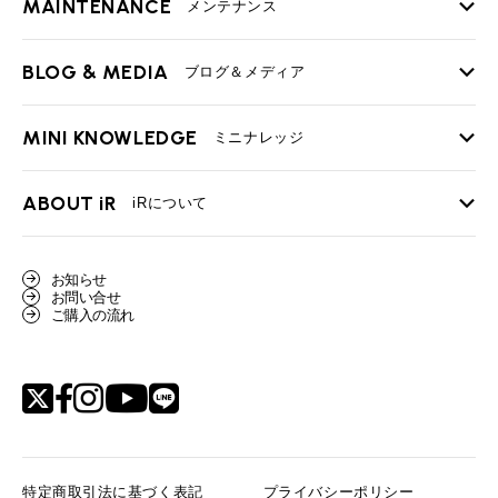
MAINTENANCE
TOP
メンテナンス
iRの買取が他社よりも高い理由
BLOG & MEDIA
TOP
ブログ＆メディア
売却手順
BMWミニ メンテナンス
MINI KNOWLEDGE
TOP
ミニナレッジ
必要書類
ローバーミニ メンテナンス
買取Q&A
MINI Blog
スタッフブログ
ABOUT iR
TOP
iRについて
最近の修理実績
iRで愛車を売却されたお客様の声
User's Voice
購入者様の声
BMWミニナレッジ
会社概要
BMWミニ買取査定依頼
お知らせ
Part's Report
パーツ販売のご案内
ローバーミニナレッジ
お問い合せ
スタッフ紹介
ローバーミニ買取査定依頼
ご購入の流れ
Movie
動画一覧
MAP
リクルート
特定商取引法に基づく表記
プライバシーポリシー