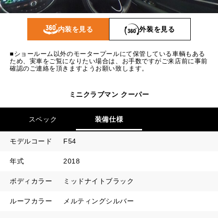
1回目
10,484
円
2回目以降
9,500
円
内装を見る
外装を見る
ボーナス月追加額
40,000
円
■ショールーム以外のモータープールにて保管している車輌もある
ボーナス月数
14
回
ため、実車をご覧になりたい場合は、お手数ですがご来店前に事前
確認のご連絡を頂きますようお願い致します。
ミニクラブマン クーパー
スペック
装備仕様
モデルコード
F54
年式
2018
ボディカラー
ミッドナイトブラック
ルーフカラー
メルティングシルバー