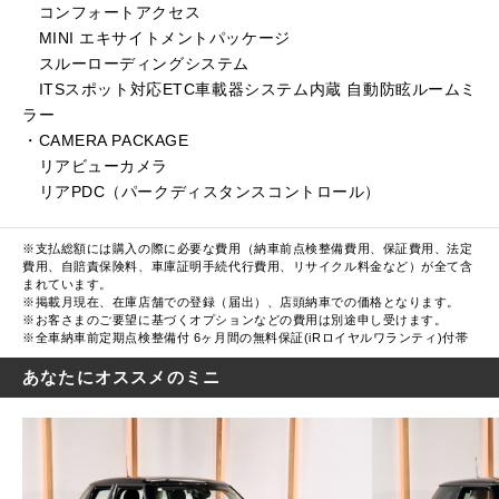
コンフォートアクセス
MINI エキサイトメントパッケージ
スルーローディングシステム
ITSスポット対応ETC車載器システム内蔵 自動防眩ルームミ
ラー
・CAMERA PACKAGE
リアビューカメラ
リアPDC（パークディスタンスコントロール）
※支払総額には購入の際に必要な費用（納車前点検整備費用、保証費用、法定
費用、自賠責保険料、車庫証明手続代行費用、リサイクル料金など）が全て含
まれています。
※掲載月現在、在庫店舗での登録（届出）、店頭納車での価格となります。
※お客さまのご要望に基づくオプションなどの費用は別途申し受けます。
※全車納車前定期点検整備付 6ヶ月間の無料保証(iRロイヤルワランティ)付帯
あなたにオススメのミニ