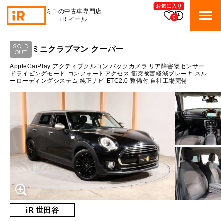
お気に入り
ミニの中古車専門店
0
iR:イール
ローン参考価格
SOLD
ミニクラブマン クーパー
BMW MINI
OUT
BMWミニ 在庫検索
通常ローンの場合
AppleCarPlay アクティブクルコン バックカメラ リア障害物センサー
ドライビングモード コンフォートアクセス 衝突被害軽減ブレーキ スル
ーローディングシステム 純正ナビ ETC2.0 整備付 自社工場完備
ROVER MINI
1.4
ローバーミニ 在庫検索
月々支払額
万円
総支払額
200.6
万円
TRADE
買取
10:00～18:00
頭金
30
万円
営業時間
月曜日（祝日の場合は火曜日）
MAINTENANCE
定休日
TOP
メンテナンス
支払回数
84
回
ボーナス支払回数/年
2
回
iRの買取が他社よりも高い理由
BLOG & MEDIA
TOP
ブログ＆メディア
売却手順
BMWミニ メンテナンス
内訳
MINI KNOWLEDGE
TOP
ミニナレッジ
必要書類
iR 世田谷
ローバーミニ メンテナンス
1回目
17,821
円
買取Q&A