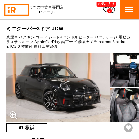
お気に入り
ミニの中古車専門店
0
iR:イール
ローン参考価格
ミニクーパー3ドア JCW
BMW MINI
BMWミニ 在庫検索
禁煙車 ベスキン/コード シート&ハンドルヒーター Oパッケージ 電動ガ
通常ローンの場合
ラスサンルーフ AppleCarPlay 純正ナビ 前後カメラ harman/kardon
ETC2.0 整備付 自社工場完備
ROVER MINI
5
ローバーミニ 在庫検索
月々支払額
万円
総支払額
610.2
万円
TRADE
買取
10:00～18:00
頭金
50
万円
営業時間
月曜日（祝日の場合は火曜日）
MAINTENANCE
定休日
TOP
メンテナンス
支払回数
84
回
ボーナス支払回数/年
2
回
iRの買取が他社よりも高い理由
BLOG & MEDIA
TOP
ブログ＆メディア
売却手順
BMWミニ メンテナンス
内訳
MINI KNOWLEDGE
TOP
ミニナレッジ
必要書類
iR 横浜
ローバーミニ メンテナンス
1回目
52,637
円
買取Q&A