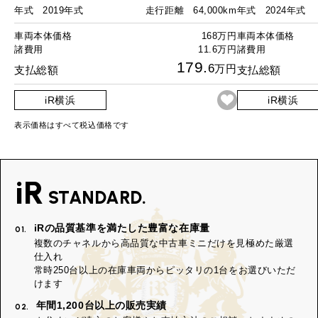
年式
2019年式
走行距離
64,000km
年式
2024年式
車両本体価格
168万円
車両本体価格
諸費用
11.6万円
諸費用
179.
6
万円
支払総額
支払総額
iR横浜
iR横浜
表示価格はすべて税込価格です
iR
STANDARD.
iRの品質基準を満たした豊富な在庫量
01.
複数のチャネルから高品質な中古車ミニだけを見極めた厳選
仕入れ
常時250台以上の在庫車両からピッタリの1台をお選びいただ
けます
年間1,200台以上の販売実績
02.