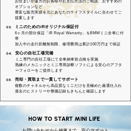
お住まいが遠方のお客様やお支払方法のご相談、おすすめの
オプションなど
豊富な販売実績を元にあなたのライフスタイルに合わせてご
提案します
ミニのためのiRオリジナル保証付
03.
6ヶ月の部分保証「iR Royal Warranty」をBMWミニ全車に付
帯
加入中の走行距離無制限、修理費用は累計100万円まで保証
安心の自社工場完備
04.
ミニ専門の自社工場にて全車納車前点検を実施
熟練のメカニックとミニ専用診断ソフトによる安心のアフタ
ーフォローをご提供します
売却・買取まで一貫してサポート
05.
複数のチャネルから高品質なミニだけを見極めた厳選仕入れ
過去のヒストリーや整備記録もきちんと確認します
HOW TO START MINI LIFE
お問い合わせから納車まで、安心サポート