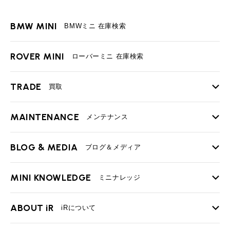
BMW MINI
BMWミニ 在庫検索
ROVER MINI
ローバーミニ 在庫検索
TRADE
買取
MAINTENANCE
TOP
メンテナンス
iRの買取が他社よりも高い理由
BLOG & MEDIA
TOP
ブログ＆メディア
売却手順
BMWミニ メンテナンス
MINI KNOWLEDGE
TOP
ミニナレッジ
必要書類
ローバーミニ メンテナンス
買取Q&A
MINI Blog
スタッフブログ
ABOUT iR
TOP
iRについて
最近の修理実績
iRで愛車を売却されたお客様の声
User's Voice
購入者様の声