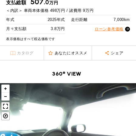
507.
MINI Blog
スタッフブログ
0
支払総額
万円
ABOUT iR
TOP
iRについて
最近の修理実績
2回目以降
50,000
円
＜内訳＞
車両本体価格
498
万円 / 諸費用
9
万円
iRで愛車を売却されたお客様の声
User's Voice
購入者様の声
ボーナス月追加額
100,000
円
BMWミニナレッジ
年式
2025年式
走行距離
7,000km
RECRUIT
会社概要
採用情報
BMWミニ買取査定依頼
Part's Report
パーツ販売のご案内
ボーナス月数
14
回
月々支払額
3.8万円
ローン参考価格
ローバーミニナレッジ
スタッフ紹介
ローバーミニ買取査定依頼
残価ローンの場合
表示価格はすべて税込価格です
Movie
動画一覧
お知らせ
プライバシーポリシー
MAP
3.8
カタログ
あなたにオススメ
シェア
お問い合わせ
サイトマップ
月々支払額
万円
リクルート
総支払額
634.3
万円
360° VIEW
頭金
50
万円
残価
127
万円
支払回数
84
回
ボーナス支払回数/年
2
回
BMW MINI
ROVER MINI
サービス工場
サービス工場
工場
TEL
買取
購入相談
iR TECH FACTORY
iR MAKERS
お問い合わせ
MAP
査定依頼
来店予約
内訳