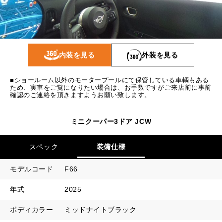
1回目
43,935
円
2回目以降
37,700
円
ボーナス月追加額
100,000
円
内装を見る
外装を見る
ボーナス月数
14
回
■ショールーム以外のモータープールにて保管している車輌もある
ため、実車をご覧になりたい場合は、お手数ですがご来店前に事前
確認のご連絡を頂きますようお願い致します。
ミニクーパー3ドア JCW
スペック
装備仕様
モデルコード
F66
年式
2025
ボディカラー
ミッドナイトブラック