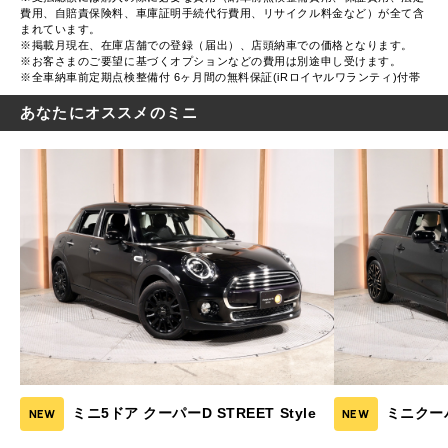
費用、自賠責保険料、車庫証明手続代行費用、リサイクル料金など）が全て含
まれています。
※掲載月現在、在庫店舗での登録（届出）、店頭納車での価格となります。
※お客さまのご要望に基づくオプションなどの費用は別途申し受けます。
※全車納車前定期点検整備付 6ヶ月間の無料保証(iRロイヤルワランティ)付帯
あなたにオススメのミニ
ミニ5ドア クーパーD STREET Style
ミニクー
NEW
NEW