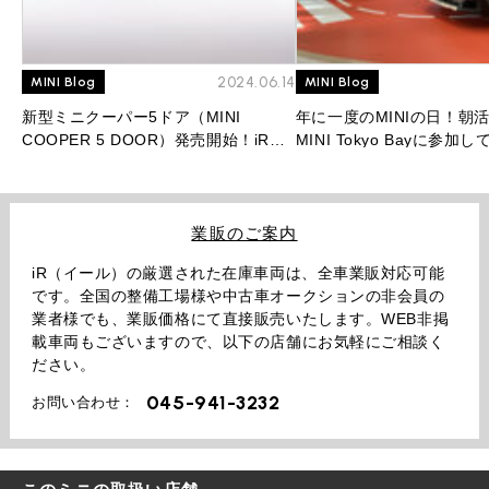
2024.06.14
MINI Blog
MINI Blog
新型ミニクーパー5ドア（MINI
年に一度のMINIの日！朝
COOPER 5 DOOR）発売開始！iR人
MINI Tokyo Bayに参加
気No.1モデルはフルモデルチェンジ後
も最強モデルとなるのか！？
業販のご案内
iR（イール）の厳選された在庫車両は、全車業販対応可能
です。全国の整備工場様や中古車オークションの非会員の
業者様でも、業販価格にて直接販売いたします。WEB非掲
載車両もございますので、以下の店舗にお気軽にご相談く
ださい。
045-941-3232
お問い合わせ：