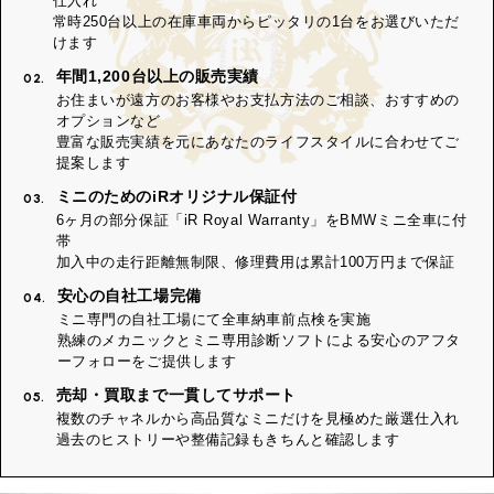
仕入れ
常時250台以上の在庫車両からピッタリの1台をお選びいただ
けます
年間1,200台以上の販売実績
02.
お住まいが遠方のお客様やお支払方法のご相談、おすすめの
オプションなど
豊富な販売実績を元にあなたのライフスタイルに合わせてご
提案します
ミニのためのiRオリジナル保証付
03.
6ヶ月の部分保証「iR Royal Warranty」をBMWミニ全車に付
帯
加入中の走行距離無制限、修理費用は累計100万円まで保証
安心の自社工場完備
04.
ミニ専門の自社工場にて全車納車前点検を実施
熟練のメカニックとミニ専用診断ソフトによる安心のアフタ
ーフォローをご提供します
売却・買取まで一貫してサポート
05.
複数のチャネルから高品質なミニだけを見極めた厳選仕入れ
過去のヒストリーや整備記録もきちんと確認します