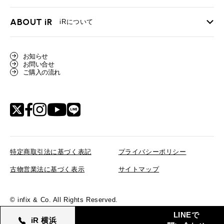
ローバーミニ メンテナンス
買取Q&A
MINI Blog
スタッフブログ
ABOUT iR
TOP
iRについて
最近の修理実績
iRで愛車を売却されたお客様の声
User's Voice
購入者様の声
BMWミニナレッジ
会社概要
BMWミニ買取査定依頼
お知らせ
Part's Report
パーツ販売のご案内
ローバーミニナレッジ
お問い合せ
スタッフ紹介
ローバーミニ買取査定依頼
ご購入の流れ
Movie
動画一覧
MAP
リクルート
特定商取引法に基づく表記
プライバシーポリシー
古物営業法に基づく表示
サイトマップ
© infix & Co. All Rights Reserved.
在庫確認／来店予約
LINEで
iR 横浜