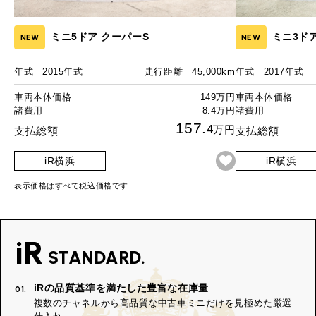
ミニ5ドア クーパーS
ミニ3ド
NEW
NEW
年式
2015年式
走行距離
45,000km
年式
2017年式
車両本体価格
149万円
車両本体価格
諸費用
8.4万円
諸費用
157.
4
万円
支払総額
支払総額
iR横浜
iR横浜
表示価格はすべて税込価格です
iR
STANDARD.
iRの品質基準を満たした豊富な在庫量
01.
複数のチャネルから高品質な中古車ミニだけを見極めた厳選