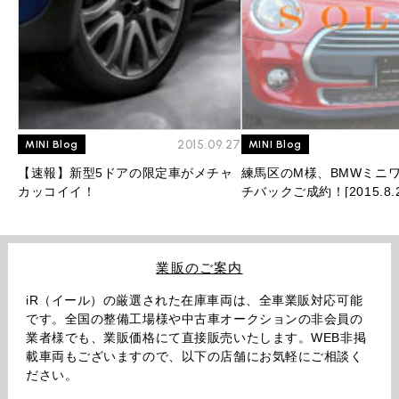
2015.09.27
MINI Blog
MINI Blog
【速報】新型5ドアの限定車がメチャ
練馬区のM様、BMWミニワ
カッコイイ！
チバックご成約！[2015.8.2
業販のご案内
iR（イール）の厳選された在庫車両は、全車業販対応可能
です。全国の整備工場様や中古車オークションの非会員の
業者様でも、業販価格にて直接販売いたします。WEB非掲
載車両もございますので、以下の店舗にお気軽にご相談く
ださい。