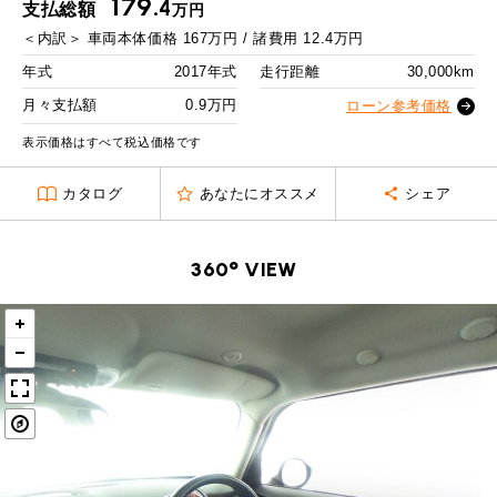
179.
MINI Blog
スタッフブログ
4
支払総額
万円
ABOUT iR
TOP
iRについて
最近の修理実績
2回目以降
13,500
円
＜内訳＞
車両本体価格
167
万円 / 諸費用
12.4
万円
iRで愛車を売却されたお客様の声
User's Voice
購入者様の声
ボーナス月追加額
50,000
円
BMWミニナレッジ
年式
2017年式
走行距離
30,000km
RECRUIT
会社概要
採用情報
BMWミニ買取査定依頼
Part's Report
パーツ販売のご案内
ボーナス月数
14
回
月々支払額
0.9万円
ローン参考価格
ローバーミニナレッジ
スタッフ紹介
ローバーミニ買取査定依頼
残価ローンの場合
表示価格はすべて税込価格です
Movie
動画一覧
お知らせ
プライバシーポリシー
MAP
0.9
カタログ
あなたにオススメ
シェア
お問い合わせ
サイトマップ
月々支払額
万円
リクルート
総支払額
221.8
万円
360° VIEW
頭金
30
万円
残価
45
万円
支払回数
84
回
ボーナス支払回数/年
2
回
BMW MINI
ROVER MINI
サービス工場
サービス工場
工場
TEL
買取
購入相談
iR TECH FACTORY
iR MAKERS
お問い合わせ
MAP
査定依頼
来店予約
内訳