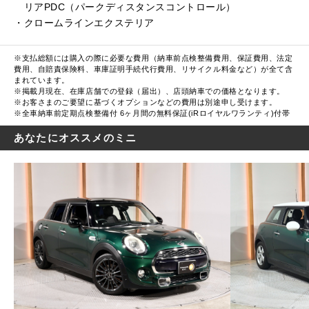
リアPDC（パークディスタンスコントロール）
・クロームラインエクステリア
※支払総額には購入の際に必要な費用（納車前点検整備費用、保証費用、法定
費用、自賠責保険料、車庫証明手続代行費用、リサイクル料金など）が全て含
まれています。
※掲載月現在、在庫店舗での登録（届出）、店頭納車での価格となります。
※お客さまのご要望に基づくオプションなどの費用は別途申し受けます。
※全車納車前定期点検整備付 6ヶ月間の無料保証(iRロイヤルワランティ)付帯
あなたにオススメのミニ