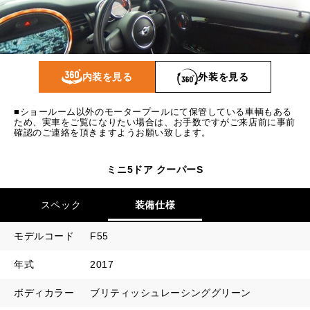
1回目
13,367
円
2回目以降
9,100
円
ボーナス月追加額
50,000
円
内装を見る
外装を見る
ボーナス月数
14
回
■ショールーム以外のモータープールにて保管している車輌もある
ため、実車をご覧になりたい場合は、お手数ですがご来店前に事前
確認のご連絡を頂きますようお願い致します。
ミニ5ドア クーパーS
スペック
装備仕様
モデルコード
F55
年式
2017
ボディカラー
ブリティッシュレーシンググリーン