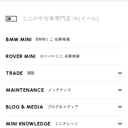
ミニの中古車専門店 iR(イール)
BMW MINI
BMWミニ 在庫検索
ROVER MINI
ローバーミニ 在庫検索
TRADE
買取
MAINTENANCE
TOP
メンテナンス
iRの買取が他社よりも高い理由
BLOG & MEDIA
TOP
ブログ＆メディア
売却手順
BMWミニ メンテナンス
MINI KNOWLEDGE
TOP
ミニナレッジ
必要書類