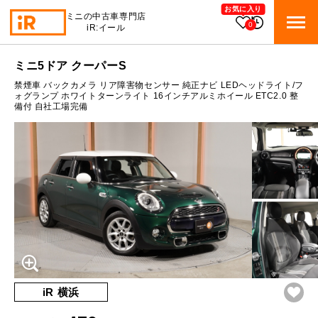
お気に入り
ミニの中古車専門店
0
iR:イール
ローン参考価格
ミニ5ドア クーパーS
BMW MINI
BMWミニ 在庫検索
禁煙車 バックカメラ リア障害物センサー 純正ナビ LEDヘッドライト/フ
通常ローンの場合
ォグランプ ホワイトターンライト 16インチアルミホイール ETC2.0 整
備付 自社工場完備
ROVER MINI
1.4
ローバーミニ 在庫検索
月々支払額
万円
総支払額
213.4
万円
TRADE
買取
10:00～18:00
頭金
30
万円
営業時間
月曜日（祝日の場合は火曜日）
MAINTENANCE
定休日
TOP
メンテナンス
支払回数
84
回
ボーナス支払回数/年
2
回
iRの買取が他社よりも高い理由
BLOG & MEDIA
TOP
ブログ＆メディア
売却手順
BMWミニ メンテナンス
内訳
MINI KNOWLEDGE
TOP
ミニナレッジ
必要書類
iR 横浜
ローバーミニ メンテナンス
1回目
13,613
円
買取Q&A