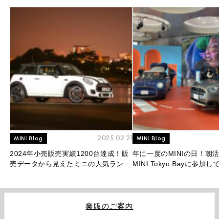
2025.02.21
MINI Blog
MINI Blog
2024年小売販売実績1200台達成！販
年に一度のMINIの日！朝
売データから見えたミニの人気ランキ
MINI Tokyo Bayに参加
ングを大公開！
業販のご案内