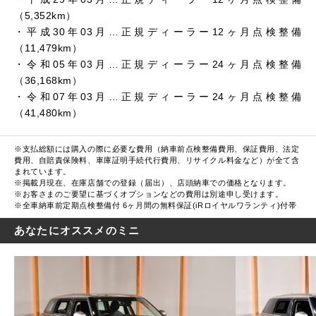
（5,352km）
・平成30年03月…正規ディーラー12ヶ月点検整備
（11,479km）
・令和05年03月…正規ディーラー24ヶ月点検整備
（36,168km）
・令和07年03月…正規ディーラー24ヶ月点検整備
（41,480km）
※支払総額には購入の際に必要な費用（納車前点検整備費用、保証費用、法定
費用、自賠責保険料、車庫証明手続代行費用、リサイクル料金など）が全て含
まれています。
※掲載月現在、在庫店舗での登録（届出）、店頭納車での価格となります。
※お客さまのご要望に基づくオプションなどの費用は別途申し受けます。
※全車納車前定期点検整備付 6ヶ月間の無料保証(iRロイヤルワランティ)付帯
あなたにオススメのミニ