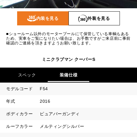
1回目
15,870
円
2回目以降
9,500
円
内装を見る
外装を見る
ボーナス月追加額
40,000
円
■ショールーム以外のモータープールにて保管している車輌もある
ボーナス月数
14
回
ため、実車をご覧になりたい場合は、お手数ですがご来店前に事前
確認のご連絡を頂きますようお願い致します。
ミニクラブマン クーパーS
スペック
装備仕様
モデルコード
F54
年式
2016
ボディカラー
ピュアバーガンディ
ルーフカラー
メルティングシルバー