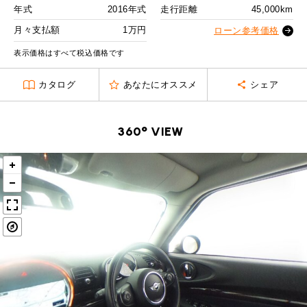
MINI Blog
スタッフブログ
ABOUT iR
TOP
年式
2016年式
走行距離
45,000km
iRについて
最近の修理実績
2回目以降
13,700
円
iRで愛車を売却されたお客様の声
月々支払額
1万円
User's Voice
ローン参考価格
購入者様の声
ボーナス月追加額
40,000
円
BMWミニナレッジ
RECRUIT
会社概要
採用情報
BMWミニ買取査定依頼
表示価格はすべて税込価格です
Part's Report
パーツ販売のご案内
ボーナス月数
14
回
ローバーミニナレッジ
スタッフ紹介
ローバーミニ買取査定依頼
カタログ
あなたにオススメ
シェア
残価ローンの場合
Movie
動画一覧
お知らせ
プライバシーポリシー
MAP
1
お問い合わせ
サイトマップ
月々支払額
万円
360° VIEW
リクルート
総支払額
209.4
万円
頭金
30
万円
残価
43
万円
支払回数
84
回
ボーナス支払回数/年
2
回
BMW MINI
ROVER MINI
サービス工場
サービス工場
工場
TEL
買取
購入相談
iR TECH FACTORY
iR MAKERS
お問い合わせ
MAP
査定依頼
来店予約
内訳