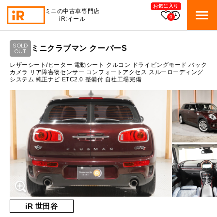
お気に入り
ミニの中古車専門店
0
iR:イール
ローン参考価格
SOLD
ミニクラブマン クーパーS
BMW MINI
OUT
BMWミニ 在庫検索
通常ローンの場合
レザーシート/ヒーター 電動シート クルコン ドライビングモード バック
カメラ リア障害物センサー コンフォートアクセス スルーローディング
システム 純正ナビ ETC2.0 整備付 自社工場完備
ROVER MINI
1.4
ローバーミニ 在庫検索
月々支払額
万円
総支払額
201.3
万円
TRADE
買取
10:00～18:00
頭金
30
万円
営業時間
月曜日（祝日の場合は火曜日）
MAINTENANCE
定休日
TOP
メンテナンス
支払回数
84
回
ボーナス支払回数/年
2
回
iRの買取が他社よりも高い理由
BLOG & MEDIA
TOP
ブログ＆メディア
売却手順
BMWミニ メンテナンス
内訳
MINI KNOWLEDGE
TOP
ミニナレッジ
必要書類
iR 世田谷
ローバーミニ メンテナンス
1回目
16,406
円
買取Q&A