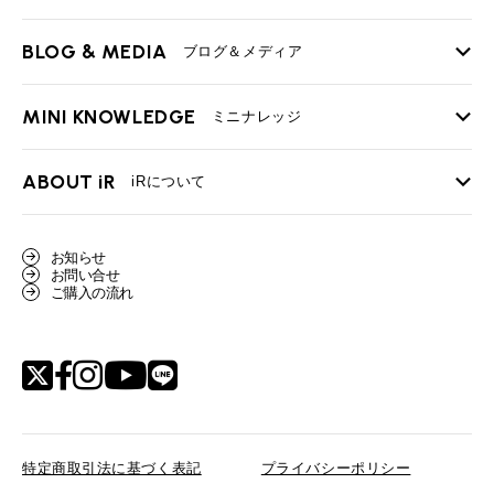
iRの買取が他社よりも高い理由
BLOG & MEDIA
TOP
ブログ＆メディア
売却手順
BMWミニ メンテナンス
MINI KNOWLEDGE
TOP
ミニナレッジ
必要書類
ローバーミニ メンテナンス
買取Q&A
MINI Blog
スタッフブログ
ABOUT iR
TOP
iRについて
最近の修理実績
iRで愛車を売却されたお客様の声
User's Voice
購入者様の声
BMWミニナレッジ
会社概要
BMWミニ買取査定依頼
お知らせ
Part's Report
パーツ販売のご案内
ローバーミニナレッジ
お問い合せ
スタッフ紹介
ローバーミニ買取査定依頼
ご購入の流れ
Movie
動画一覧
MAP
リクルート
特定商取引法に基づく表記
プライバシーポリシー