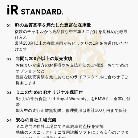
iR
STANDARD.
iRの品質基準を満たした豊富な在庫量
01.
複数のチャネルから高品質な中古車ミニだけを見極めた厳選
仕入れ
常時250台以上の在庫車両からピッタリの1台をお選びいただ
けます
年間1,200台以上の販売実績
02.
お住まいが遠方のお客様やお支払方法のご相談、おすすめの
オプションなど
豊富な販売実績を元にあなたのライフスタイルに合わせてご
提案します
ミニのためのiRオリジナル保証付
03.
6ヶ月の部分保証「iR Royal Warranty」をBMWミニ全車に付
帯
加入中の走行距離無制限、修理費用は累計100万円まで保証
安心の自社工場完備
04.
ミニ専門の自社工場にて全車納車前点検を実施
熟練のメカニックとミニ専用診断ソフトによる安心のアフタ