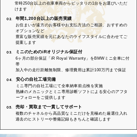
常時250台以上の在庫車両からピッタリの1台をお選びいただ
けます
年間1,200台以上の販売実績
02.
お住まいが遠方のお客様やお支払方法のご相談、おすすめの
オプションなど
豊富な販売実績を元にあなたのライフスタイルに合わせてご
提案します
ミニのためのiRオリジナル保証付
03.
6ヶ月の部分保証「iR Royal Warranty」をBMWミニ全車に付
帯
加入中の走行距離無制限、修理費用は累計100万円まで保証
安心の自社工場完備
04.
ミニ専門の自社工場にて全車納車前点検を実施
熟練のメカニックとミニ専用診断ソフトによる安心のアフタ
ーフォローをご提供します
売却・買取まで一貫してサポート
05.
複数のチャネルから高品質なミニだけを見極めた厳選仕入れ
過去のヒストリーや整備記録もきちんと確認します