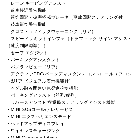
レーン キービングアシスト
前車接近警告機能
衝突回避・被害軽減ブレーキ（事故回避ステアリング付）
後車衝突警告機能
クロストラフィックウォーニング（リア）
スピードリミットインフォ（トラフィック サイン アシスト
（速度制限認識） ）
セーフ エグジット
・パーキングアシスタント
パノラマビュー（リア）
アクティブPDC/パークディスタンスコントロール（フロン
ト&リア ビジュアル表示機能付）
ペダル踏み間違い急発進抑制機能
パーキングアシスト（並列/縦列）
リバースアシスト/後退時ステアリングアシスト機能
・MINI SOSコール/テレサービス
・MINI エクスペリエンスモード
・ヘッドアップディスプレイ
・ワイヤレスチャージング
・MINI Connented Base