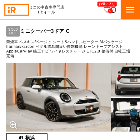
お気に入り
ミニの中古車専門店
0
iR:イール
ローン参考価格
SOLD
ミニクーパー3ドア C
BMW MINI
OUT
BMWミニ 在庫検索
通常ローンの場合
禁煙車 ベスキン/ベージュ シート&ハンドルヒーター Mパッケージ
harman/kardon ペダル踏み間違い抑制機能 レーンキープアシスト
AppleCarPlay 純正ナビ ワイヤレスチャージ ETC2.0 整備付 自社工場
ROVER MINI
2.6
ローバーミニ 在庫検索
月々支払額
万円
完備
総支払額
391.7
万円
TRADE
買取
10:00～18:00
頭金
50
万円
営業時間
月曜日（祝日の場合は火曜日）
MAINTENANCE
定休日
TOP
メンテナンス
支払回数
84
回
ボーナス支払回数/年
2
回
iRの買取が他社よりも高い理由
BLOG & MEDIA
TOP
ブログ＆メディア
売却手順
BMWミニ メンテナンス
内訳
MINI KNOWLEDGE
TOP
ミニナレッジ
必要書類
ローバーミニ メンテナンス
1回目
32,352
円
iR 横浜
買取Q&A