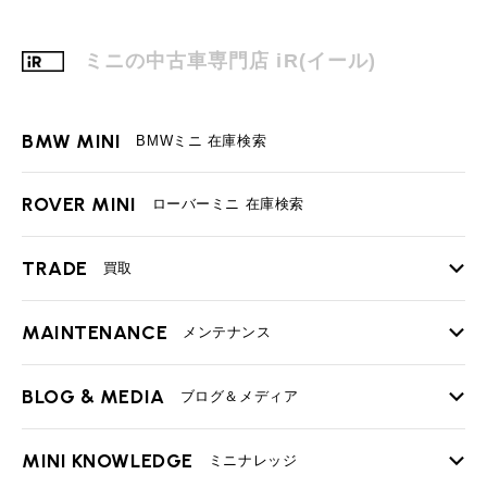
ミニの中古車専門店 iR(イール)
BMW MINI
BMWミニ 在庫検索
ROVER MINI
ローバーミニ 在庫検索
TRADE
買取
MAINTENANCE
TOP
メンテナンス
iRの買取が他社よりも高い理由
BLOG & MEDIA
TOP
ブログ＆メディア
売却手順
BMWミニ メンテナンス
MINI KNOWLEDGE
TOP
ミニナレッジ
必要書類
ローバーミニ メンテナンス