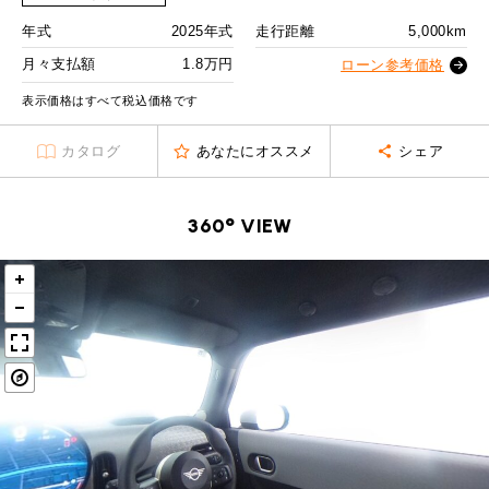
MINI Blog
スタッフブログ
ABOUT iR
TOP
iRについて
最近の修理実績
2回目以降
25,600
円
年式
2025年式
走行距離
5,000km
iRで愛車を売却されたお客様の声
User's Voice
購入者様の声
ボーナス月追加額
90,000
円
BMWミニナレッジ
月々支払額
1.8万円
ローン参考価格
RECRUIT
会社概要
採用情報
BMWミニ買取査定依頼
Part's Report
パーツ販売のご案内
表示価格はすべて税込価格です
ボーナス月数
14
回
ローバーミニナレッジ
スタッフ紹介
ローバーミニ買取査定依頼
残価ローンの場合
Movie
動画一覧
カタログ
あなたにオススメ
シェア
お知らせ
プライバシーポリシー
MAP
1.8
お問い合わせ
サイトマップ
月々支払額
万円
リクルート
360° VIEW
総支払額
407.4
万円
頭金
50
万円
残価
83
万円
支払回数
84
回
ボーナス支払回数/年
2
回
BMW MINI
ROVER MINI
サービス工場
サービス工場
工場
TEL
買取
購入相談
iR TECH FACTORY
iR MAKERS
お問い合わせ
MAP
査定依頼
来店予約
内訳