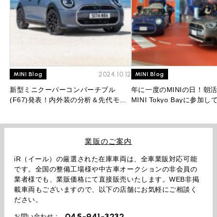
2024.10.12
MINI Blog
MINI Blog
新型ミニクーパーコンバーチブル
年に一度のMINIの日！朝
(F67)発表！内外装の分析＆先代モデ
MINI Tokyo Bayに参加
ルとの比較を大公開！
業販のご案内
iR（イール）の厳選された在庫車両は、全車業販対応可能
です。全国の整備工場様や中古車オークションの非会員の
業者様でも、業販価格にて直接販売いたします。WEB非掲
載車両もございますので、以下の店舗にお気軽にご相談く
ださい。
045-941-3232
お問い合わせ：