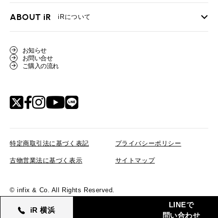
買取Q&A
MINI Blog
スタッフブログ
ABOUT iR
TOP
iRについて
最近の修理実績
iRで愛車を売却されたお客様の声
User's Voice
購入者様の声
BMWミニナレッジ
会社概要
BMWミニ買取査定依頼
お知らせ
Part's Report
パーツ販売のご案内
ローバーミニナレッジ
お問い合せ
スタッフ紹介
ローバーミニ買取査定依頼
ご購入の流れ
Movie
動画一覧
MAP
リクルート
特定商取引法に基づく表記
プライバシーポリシー
古物営業法に基づく表示
サイトマップ
© infix & Co. All Rights Reserved.
在庫確認／来店予約
LINEで
iR 横浜
購入相談
問い合わせ