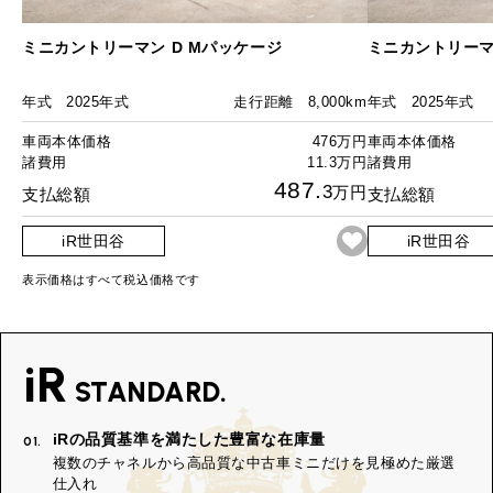
ミニカントリーマン D Mパッケージ
ミニカントリーマ
年式
2025年式
走行距離
8,000km
年式
2025年式
車両本体価格
476万円
車両本体価格
諸費用
11.3万円
諸費用
487.
3
万円
支払総額
支払総額
iR世田谷
iR世田谷
表示価格はすべて税込価格です
iR
STANDARD.
iRの品質基準を満たした豊富な在庫量
01.
複数のチャネルから高品質な中古車ミニだけを見極めた厳選
仕入れ