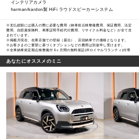
インテリアカメラ
harman/kardon製 HiFi ラウドスピーカーシステム
※支払総額には購入の際に必要な費用（納車前点検整備費用、保証費用、法定
費用、自賠責保険料、車庫証明手続代行費用、リサイクル料金など）が全て含
まれています。
※掲載月現在、在庫店舗での登録（届出）、店頭納車での価格となります。
※お客さまのご要望に基づくオプションなどの費用は別途申し受けます。
※全車納車前定期点検整備付 6ヶ月間の無料保証(iRロイヤルワランティ)付帯
あなたにオススメのミニ