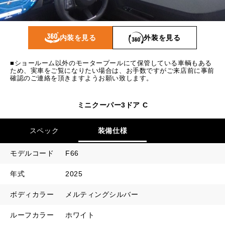
1回目
24,041
円
2回目以降
17,600
円
内装を見る
外装を見る
ボーナス月追加額
90,000
円
ボーナス月数
14
回
■ショールーム以外のモータープールにて保管している車輌もある
ため、実車をご覧になりたい場合は、お手数ですがご来店前に事前
確認のご連絡を頂きますようお願い致します。
ミニクーパー3ドア C
スペック
装備仕様
モデルコード
F66
年式
2025
ボディカラー
メルティングシルバー
ルーフカラー
ホワイト