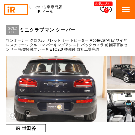
お気に入り
ミニの中古車専門店
0
iR:イール
ローン参考価格
SOLD
ミニクラブマン クーパー
BMW MINI
OUT
BMWミニ 在庫検索
通常ローンの場合
ワンオーナー クロス/レザレット シートヒーター AppleCarPlay ワイヤ
レスチャージ クルコン パーキングアシスト バックカメラ 前後障害物セ
ンサー 衝突軽減ブレーキ ETC2.0 整備付 自社工場完備
ROVER MINI
2
ローバーミニ 在庫検索
月々支払額
万円
総支払額
296.9
万円
TRADE
買取
10:00～18:00
頭金
30
万円
営業時間
月曜日（祝日の場合は火曜日）
MAINTENANCE
定休日
TOP
メンテナンス
支払回数
84
回
ボーナス支払回数/年
2
回
iRの買取が他社よりも高い理由
BLOG & MEDIA
TOP
ブログ＆メディア
売却手順
BMWミニ メンテナンス
内訳
MINI KNOWLEDGE
TOP
ミニナレッジ
必要書類
iR 世田谷
ローバーミニ メンテナンス
1回目
21,248
円
買取Q&A