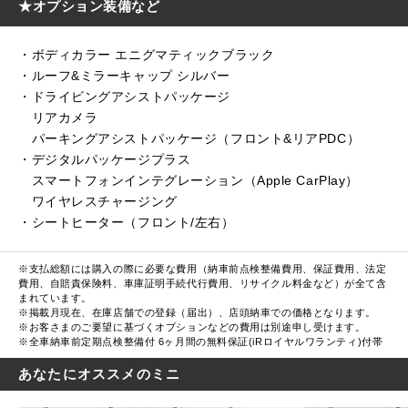
★オプション装備など
・ボディカラー エニグマティックブラック
・ルーフ&ミラーキャップ シルバー
・ドライビングアシストパッケージ
リアカメラ
パーキングアシストパッケージ（フロント&リアPDC）
・デジタルパッケージプラス
スマートフォンインテグレーション（Apple CarPlay）
ワイヤレスチャージング
・シートヒーター（フロント/左右）
※支払総額には購入の際に必要な費用（納車前点検整備費用、保証費用、法定
費用、自賠責保険料、車庫証明手続代行費用、リサイクル料金など）が全て含
まれています。
※掲載月現在、在庫店舗での登録（届出）、店頭納車での価格となります。
※お客さまのご要望に基づくオプションなどの費用は別途申し受けます。
※全車納車前定期点検整備付 6ヶ月間の無料保証(iRロイヤルワランティ)付帯
あなたにオススメのミニ