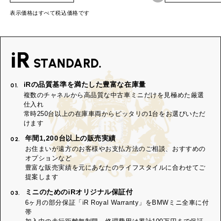
表示価格はすべて税込価格です
iR
STANDARD.
iRの品質基準を満たした豊富な在庫量
01.
複数のチャネルから高品質な中古車ミニだけを見極めた厳選
仕入れ
常時250台以上の在庫車両からピッタリの1台をお選びいただ
けます
年間1,200台以上の販売実績
02.
お住まいが遠方のお客様やお支払方法のご相談、おすすめの
オプションなど
豊富な販売実績を元にあなたのライフスタイルに合わせてご
提案します
ミニのためのiRオリジナル保証付
03.
6ヶ月の部分保証「iR Royal Warranty」をBMWミニ全車に付
帯