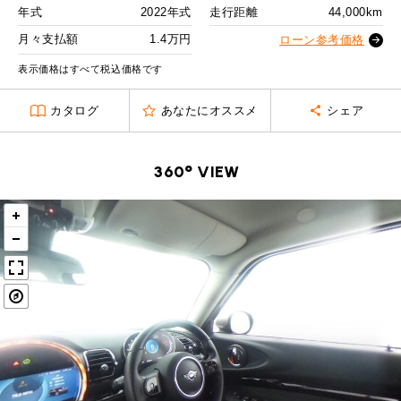
MINI Blog
スタッフブログ
ABOUT iR
TOP
年式
2022年式
走行距離
44,000km
iRについて
最近の修理実績
2回目以降
20,100
円
iRで愛車を売却されたお客様の声
月々支払額
1.4万円
User's Voice
ローン参考価格
購入者様の声
ボーナス月追加額
70,000
円
BMWミニナレッジ
RECRUIT
会社概要
採用情報
BMWミニ買取査定依頼
表示価格はすべて税込価格です
Part's Report
パーツ販売のご案内
ボーナス月数
14
回
ローバーミニナレッジ
スタッフ紹介
ローバーミニ買取査定依頼
カタログ
あなたにオススメ
シェア
残価ローンの場合
Movie
動画一覧
お知らせ
プライバシーポリシー
MAP
1.4
お問い合わせ
サイトマップ
月々支払額
万円
360° VIEW
リクルート
総支払額
308.6
万円
頭金
30
万円
残価
62
万円
支払回数
84
回
ボーナス支払回数/年
2
回
BMW MINI
ROVER MINI
サービス工場
サービス工場
工場
TEL
買取
購入相談
iR TECH FACTORY
iR MAKERS
お問い合わせ
MAP
査定依頼
来店予約
内訳