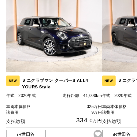
ミニクラブマン クーパーS ALL4
ミニクラ
NEW
NEW
YOURS Style
年式
2020年式
走行距離
41,000km
年式
2020年式
車両本体価格
325万円
車両本体価格
諸費用
9万円
諸費用
334.
0
万円
支払総額
支払総額
iR世田谷
iR世田谷