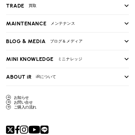
TRADE
買取
MAINTENANCE
TOP
メンテナンス
iRの買取が他社よりも高い理由
BLOG & MEDIA
TOP
ブログ＆メディア
売却手順
BMWミニ メンテナンス
MINI KNOWLEDGE
TOP
ミニナレッジ
必要書類
ローバーミニ メンテナンス
買取Q&A
MINI Blog
スタッフブログ
ABOUT iR
TOP
iRについて
最近の修理実績
iRで愛車を売却されたお客様の声
User's Voice
購入者様の声
BMWミニナレッジ
会社概要
BMWミニ買取査定依頼
お知らせ
Part's Report
パーツ販売のご案内
ローバーミニナレッジ
お問い合せ
スタッフ紹介
ローバーミニ買取査定依頼
ご購入の流れ
Movie
動画一覧
MAP
リクルート