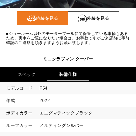
1回目
16,678
円
2回目以降
14,100
円
内装を見る
外装を見る
ボーナス月追加額
70,000
円
■ショールーム以外のモータープールにて保管している車輌もある
ボーナス月数
14
回
ため、実車をご覧になりたい場合は、お手数ですがご来店前に事前
確認のご連絡を頂きますようお願い致します。
ミニクラブマン クーパー
スペック
装備仕様
モデルコード
F54
年式
2022
ボディカラー
エニグマティックブラック
ルーフカラー
メルティングシルバー