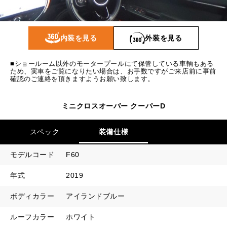
1回目
13,674
円
2回目以降
8,800
円
内装を見る
外装を見る
ボーナス月追加額
50,000
円
ボーナス月数
14
回
■ショールーム以外のモータープールにて保管している車輌もある
ため、実車をご覧になりたい場合は、お手数ですがご来店前に事前
確認のご連絡を頂きますようお願い致します。
ミニクロスオーバー クーパーD
スペック
装備仕様
モデルコード
F60
年式
2019
ボディカラー
アイランドブルー
ルーフカラー
ホワイト