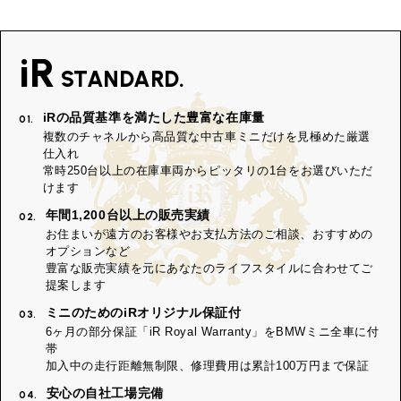
iR
STANDARD.
iRの品質基準を満たした豊富な在庫量
01.
複数のチャネルから高品質な中古車ミニだけを見極めた厳選
仕入れ
常時250台以上の在庫車両からピッタリの1台をお選びいただ
けます
年間1,200台以上の販売実績
02.
お住まいが遠方のお客様やお支払方法のご相談、おすすめの
オプションなど
豊富な販売実績を元にあなたのライフスタイルに合わせてご
提案します
ミニのためのiRオリジナル保証付
03.
6ヶ月の部分保証「iR Royal Warranty」をBMWミニ全車に付
帯
加入中の走行距離無制限、修理費用は累計100万円まで保証
安心の自社工場完備
04.