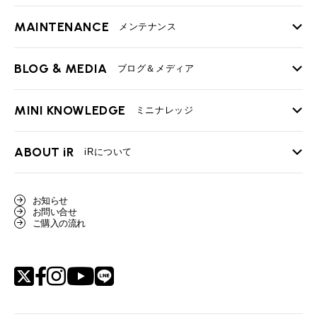
MAINTENANCE
TOP
メンテナンス
iRの買取が他社よりも高い理由
BLOG & MEDIA
TOP
ブログ＆メディア
売却手順
BMWミニ メンテナンス
MINI KNOWLEDGE
TOP
ミニナレッジ
必要書類
ローバーミニ メンテナンス
買取Q&A
MINI Blog
スタッフブログ
ABOUT iR
TOP
iRについて
最近の修理実績
iRで愛車を売却されたお客様の声
User's Voice
購入者様の声
BMWミニナレッジ
会社概要
BMWミニ買取査定依頼
お知らせ
Part's Report
パーツ販売のご案内
ローバーミニナレッジ
お問い合せ
スタッフ紹介
ローバーミニ買取査定依頼
ご購入の流れ
Movie
動画一覧
MAP
リクルート