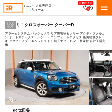
お気に入り
ミニの中古車専門店
0
iR:イール
ローン参考価格
SOLD
ミニクロスオーバー クーパーD
BMW MINI
OUT
BMWミニ 在庫検索
通常ローンの場合
アラームシステム バックカメラ リア障害物センサー アクティブクルコ
ン オートマチックテールゲート コンフォートアクセス 衝突軽減ブレー
キ アダプティブLEDヘッドライト 純正ナビ ETC2.0 整備付 自社工場完
ROVER MINI
1.3
ローバーミニ 在庫検索
月々支払額
万円
備
総支払額
210.9
万円
TRADE
買取
10:00～18:00
頭金
30
万円
営業時間
月曜日（祝日の場合は火曜日）
MAINTENANCE
定休日
TOP
メンテナンス
支払回数
84
回
ボーナス支払回数/年
2
回
iRの買取が他社よりも高い理由
BLOG & MEDIA
TOP
ブログ＆メディア
売却手順
BMWミニ メンテナンス
内訳
MINI KNOWLEDGE
TOP
ミニナレッジ
必要書類
ローバーミニ メンテナンス
1回目
13,919
円
iR 世田谷
買取Q&A