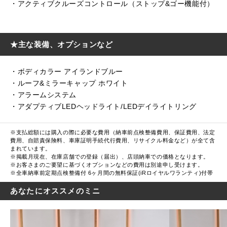
・アクティブクルーズコントロール（ストップ&ゴー機能付）
★主な装備、オプションなど
・ボディカラー アイランドブルー
・ルーフ&ミラーキャップ ホワイト
・アラームシステム
・アダプティブLEDヘッドライト/LEDデイライトリング
※支払総額には購入の際に必要な費用（納車前点検整備費用、保証費用、法定
費用、自賠責保険料、車庫証明手続代行費用、リサイクル料金など）が全て含
まれています。
※掲載月現在、在庫店舗での登録（届出）、店頭納車での価格となります。
※お客さまのご要望に基づくオプションなどの費用は別途申し受けます。
※全車納車前定期点検整備付 6ヶ月間の無料保証(iRロイヤルワランティ)付帯
あなたにオススメのミニ