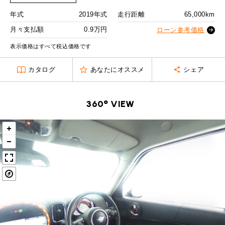
MINI Blog
スタッフブログ
ABOUT iR
TOP
iRについて
最近の修理実績
2回目以降
13,200
円
年式
2019年式
走行距離
65,000km
iRで愛車を売却されたお客様の声
User's Voice
購入者様の声
ボーナス月追加額
50,000
円
BMWミニナレッジ
月々支払額
0.9万円
ローン参考価格
RECRUIT
会社概要
採用情報
BMWミニ買取査定依頼
Part's Report
パーツ販売のご案内
表示価格はすべて税込価格です
ボーナス月数
14
回
ローバーミニナレッジ
スタッフ紹介
ローバーミニ買取査定依頼
残価ローンの場合
Movie
動画一覧
カタログ
あなたにオススメ
シェア
お知らせ
プライバシーポリシー
MAP
0.9
お問い合わせ
サイトマップ
月々支払額
万円
リクルート
360° VIEW
総支払額
219.4
万円
頭金
30
万円
残価
45
万円
支払回数
84
回
ボーナス支払回数/年
2
回
BMW MINI
ROVER MINI
サービス工場
サービス工場
工場
TEL
買取
購入相談
iR TECH FACTORY
iR MAKERS
お問い合わせ
MAP
査定依頼
来店予約
内訳