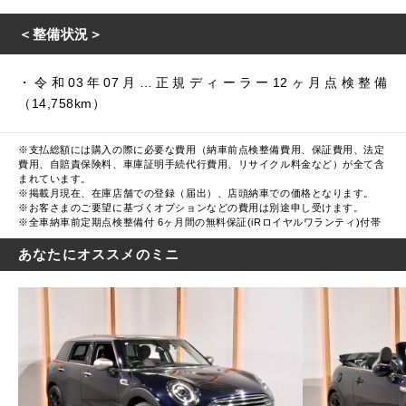
＜整備状況＞
・令和03年07月…正規ディーラー12ヶ月点検整備
（14,758km）
※支払総額には購入の際に必要な費用（納車前点検整備費用、保証費用、法定
費用、自賠責保険料、車庫証明手続代行費用、リサイクル料金など）が全て含
まれています。
※掲載月現在、在庫店舗での登録（届出）、店頭納車での価格となります。
※お客さまのご要望に基づくオプションなどの費用は別途申し受けます。
※全車納車前定期点検整備付 6ヶ月間の無料保証(iRロイヤルワランティ)付帯
あなたにオススメのミニ