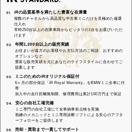
iRの品質基準を満たした豊富な在庫量
01.
複数のチャネルから高品質な中古車ミニだけを見極めた厳選
仕入れ
常時250台以上の在庫車両からピッタリの1台をお選びいただ
けます
年間1,200台以上の販売実績
02.
お住まいが遠方のお客様やお支払方法のご相談、おすすめの
オプションなど
豊富な販売実績を元にあなたのライフスタイルに合わせてご
提案します
ミニのためのiRオリジナル保証付
03.
6ヶ月の部分保証「iR Royal Warranty」をBMWミニ全車に付
帯
加入中の走行距離無制限、修理費用は累計100万円まで保証
安心の自社工場完備
04.
ミニ専門の自社工場にて全車納車前点検を実施
熟練のメカニックとミニ専用診断ソフトによる安心のアフタ
ーフォローをご提供します
売却・買取まで一貫してサポート
05.