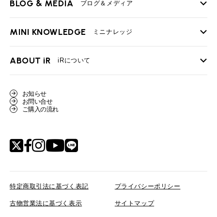
BLOG & MEDIA
TOP
ブログ＆メディア
売却手順
BMWミニ メンテナンス
MINI KNOWLEDGE
TOP
ミニナレッジ
必要書類
ローバーミニ メンテナンス
買取Q&A
MINI Blog
スタッフブログ
ABOUT iR
TOP
iRについて
最近の修理実績
iRで愛車を売却されたお客様の声
User's Voice
購入者様の声
BMWミニナレッジ
会社概要
BMWミニ買取査定依頼
お知らせ
Part's Report
パーツ販売のご案内
ローバーミニナレッジ
お問い合せ
スタッフ紹介
ローバーミニ買取査定依頼
ご購入の流れ
Movie
動画一覧
MAP
リクルート
特定商取引法に基づく表記
プライバシーポリシー
古物営業法に基づく表示
サイトマップ