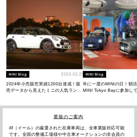
2025.02.21
MINI Blog
MINI Blog
2024年小売販売実績1200台達成！販
年に一度のMINIの日！朝
売データから見えたミニの人気ランキ
MINI Tokyo Bayに参加
ングを大公開！
業販のご案内
iR（イール）の厳選された在庫車両は、全車業販対応可能
です。全国の整備工場様や中古車オークションの非会員の