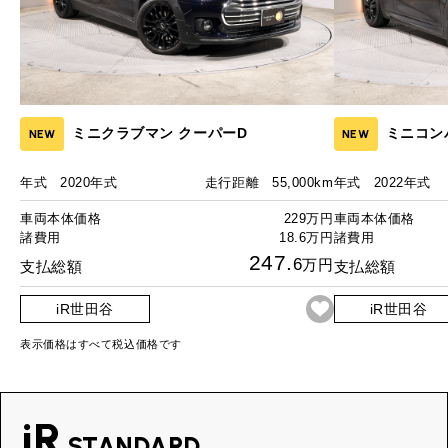
ミニクラブマン クーパーD
ミニコン
NEW
NEW
年式
2020年式
走行距離
55,000km
年式
2022年式
車両本体価格
229万円
車両本体価格
諸費用
18.6万円
諸費用
247.
6
万円
支払総額
支払総額
iR世田谷
iR世田谷
表示価格はすべて税込価格です
iR
STANDARD.