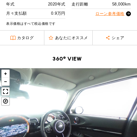
MINI Blog
スタッフブログ
ABOUT iR
TOP
年式
2020年式
走行距離
58,000km
iRについて
最近の修理実績
2回目以降
13,500
円
iRで愛車を売却されたお客様の声
月々支払額
0.9万円
User's Voice
ローン参考価格
購入者様の声
ボーナス月追加額
50,000
円
BMWミニナレッジ
RECRUIT
会社概要
採用情報
BMWミニ買取査定依頼
表示価格はすべて税込価格です
Part's Report
パーツ販売のご案内
ボーナス月数
14
回
ローバーミニナレッジ
スタッフ紹介
ローバーミニ買取査定依頼
カタログ
あなたにオススメ
シェア
残価ローンの場合
Movie
動画一覧
お知らせ
プライバシーポリシー
MAP
0.9
お問い合わせ
サイトマップ
月々支払額
万円
360° VIEW
リクルート
総支払額
222.3
万円
頭金
30
万円
残価
45
万円
支払回数
84
回
ボーナス支払回数/年
2
回
BMW MINI
ROVER MINI
サービス工場
サービス工場
工場
TEL
買取
購入相談
iR TECH FACTORY
iR MAKERS
お問い合わせ
MAP
査定依頼
来店予約
内訳