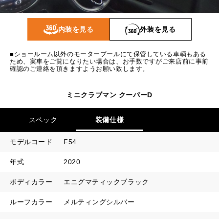
1回目
9,581
円
2回目以降
9,200
円
内装を見る
外装を見る
ボーナス月追加額
50,000
円
■ショールーム以外のモータープールにて保管している車輌もある
ボーナス月数
14
回
ため、実車をご覧になりたい場合は、お手数ですがご来店前に事前
確認のご連絡を頂きますようお願い致します。
ミニクラブマン クーパーD
スペック
装備仕様
モデルコード
F54
年式
2020
ボディカラー
エニグマティックブラック
ルーフカラー
メルティングシルバー