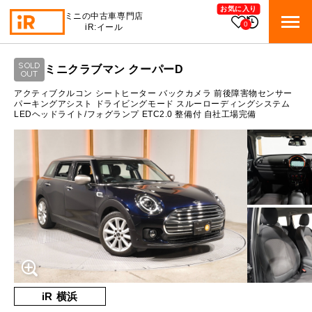
お気に入り
ミニの中古車専門店
0
iR:イール
ローン参考価格
SOLD
ミニクラブマン クーパーD
BMW MINI
OUT
BMWミニ 在庫検索
通常ローンの場合
アクティブクルコン シートヒーター バックカメラ 前後障害物センサー
パーキングアシスト ドライビングモード スルーローディングシステム
LEDヘッドライト/フォグランプ ETC2.0 整備付 自社工場完備
ROVER MINI
1.4
ローバーミニ 在庫検索
月々支払額
万円
総支払額
213.7
万円
TRADE
買取
10:00～18:00
頭金
30
万円
営業時間
月曜日（祝日の場合は火曜日）
MAINTENANCE
定休日
TOP
メンテナンス
支払回数
84
回
ボーナス支払回数/年
2
回
iRの買取が他社よりも高い理由
BLOG & MEDIA
TOP
ブログ＆メディア
売却手順
BMWミニ メンテナンス
内訳
MINI KNOWLEDGE
TOP
ミニナレッジ
必要書類
iR 横浜
ローバーミニ メンテナンス
1回目
16,627
円
買取Q&A