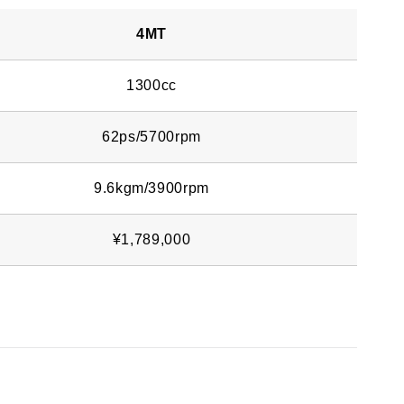
4MT
1300cc
62ps/5700rpm
9.6kgm/3900rpm
¥1,789,000