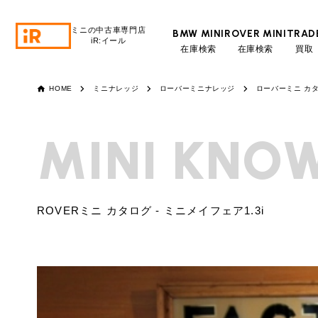
ミニの中古車専門店
BMW MINI
ROVER MINI
TRAD
iR:イール
在庫検索
在庫検索
買取
BMW MINI
BMWミニ 在庫検索
HOME
ミニナレッジ
ローバーミニナレッジ
ローバーミニ カ
ROVER MINI
ローバーミニ 在庫検索
MINI
KNOW
TRADE
買取
ROVERミニ カタログ - ミニメイフェア1.3i
MAINTENANCE
TOP
メンテナンス
iRの買取が他社よりも高い理由
BLOG & MEDIA
TOP
ブログ＆メディア
売却手順
BMWミニ メンテナンス
MINI KNOWLEDGE
TOP
ミニナレッジ