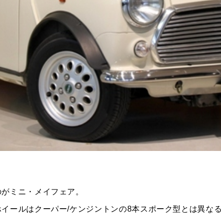
TEL
買取
MAP
査定依頼
。
のがミニ・メイフェア。
イールはクーパー/ケンジントンの8本スポーク型とは異な