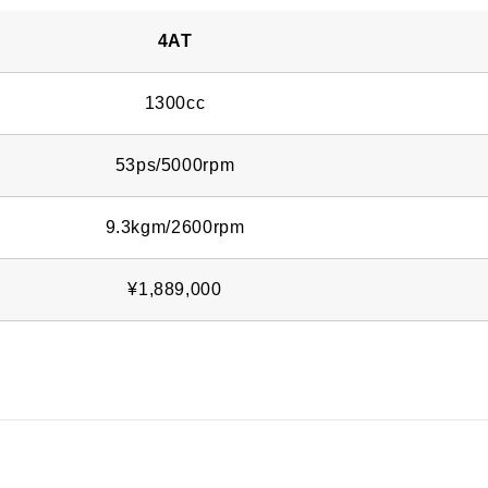
4AT
1300cc
53ps/5000rpm
9.3kgm/2600rpm
¥1,889,000