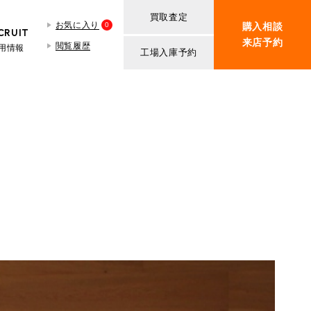
買取査定
お気に入り
0
購入相談
CRUIT
来店予約
閲覧履歴
用情報
工場入庫予約
BMW MINI
買取査定依頼
iR TECH FACTORY
ROVER MINI
BMW MINIサービス工場
紹介
買取査定依頼
iR MAKERS
ROVER MINIサービス工場
ト