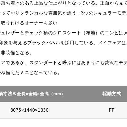
落ち着きのある上品な仕上がりとなっている。正面から見て
なっておりクラシカルな雰囲気が漂う。3つのレギュラーモデ
を取り付けるオーナーも多い。
ジュレザーとチェック柄のクロスシート（布地）のコンビは
な印象を与えるブラックパネルを採用している。メイフェアは
は非装備となる。
ェアであるが、スタンダードと呼ぶにはあまりにも贅沢なモ
兼ね備えたミニとなっている。
輌寸法
駆動方式
※全長×全幅×全高（mm）
3075×1440×1330
FF