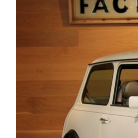
必要書類
ローバーミニ メンテナンス
MINI Blog
買取Q&A
スタッフブログ
ABOUT iR
TOP
iRについて
最近の修理実績
iRで愛車を売却されたお客様の声
User's Voice
購入者様の声
BMWミニナレッジ
RECRUIT
会社概要
採用情報
BMWミニ買取査定依頼
Part's Report
パーツ販売のご案内
ローバーミニナレッジ
スタッフ紹介
ローバーミニ買取査定依頼
Movie
動画一覧
お知らせ
MAP
お問い合わせ
リクルート