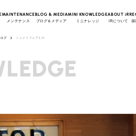
E
MAINTENANCE
BLOG & MEDIA
MINI KNOWLEDGE
ABOUT iR
RE
メンテナンス
ブログ＆メディア
ミニナレッジ
iRについて
採
タログ
ミニメイフェア1.3i
TOP
TOP
TOP
TOP
会社概要
スタッフ
MINI Blog
iRの買取が他社よりも高い理由
工場入庫予約
BMWミニナレッジ
スタッフブログ
LEDGE
MAP
売却手順
BMWミニ メンテナンス
ローバーミニナレッジ
User's Voice
購入者様の声
リクルー
必要書類
ローバーミニ メンテナンス
Part's Report
パーツ販売のご案内
買取Q&A
最近の修理実績
Movie
動画一覧
iRで愛車を売却されたお客様の声
BMWミニ買取査定依頼
ローバーミニ買取査定依頼