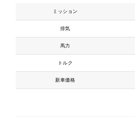
ミッション
排気
馬力
トルク
新車価格