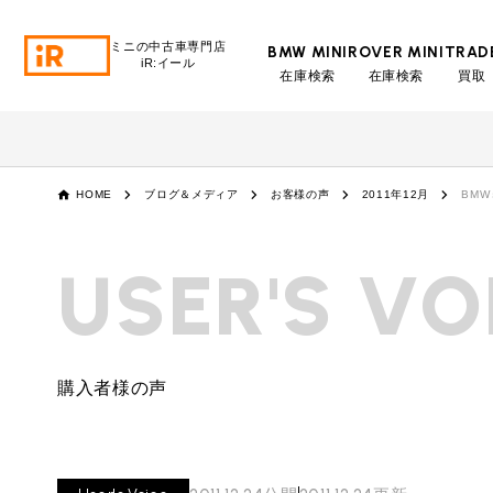
ミニの中古車専門店
BMW MINI
ROVER MINI
TRAD
iR:イール
在庫検索
在庫検索
買取
BMW MINI
BMWミニ 在庫検索
ROVER MINI
HOME
ブログ＆メディア
お客様の声
2011年12月
BM
ローバーミニ 在庫検索
TRADE
USER'S VO
買取
MAINTENANCE
TOP
メンテナンス
購入者様の声
iRの買取が他社よりも高い理由
BLOG & MEDIA
TOP
ブログ＆メディア
売却手順
BMWミニ メンテナンス
MINI KNOWLEDGE
TOP
ミニナレッジ