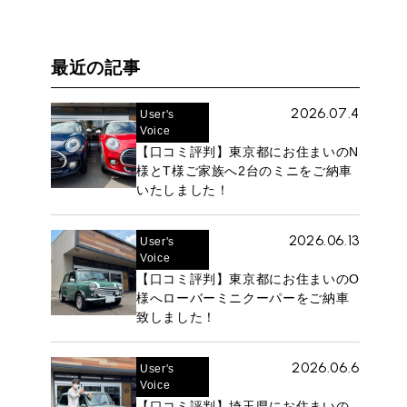
最近の記事
2026.07.4
User's
Voice
【口コミ評判】東京都にお住まいのN
様とT様ご家族へ2台のミニをご納車
いたしました！
2026.06.13
User's
Voice
【口コミ評判】東京都にお住まいのO
様へローバーミニクーパーをご納車
致しました！
2026.06.6
User's
Voice
【口コミ評判】埼玉県にお住まいの