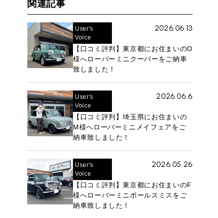
関連記事
2026.06.13
User's
Voice
【口コミ評判】東京都にお住まいのO
様へローバーミニクーパーをご納車
致しました！
2026.06.6
User's
Voice
【口コミ評判】埼玉県にお住まいの
M様へローバーミニメイフェアをご
納車致しました！
2026.05.26
User's
Voice
【口コミ評判】東京都にお住まいのF
様へローバーミニポールスミスをご
納車致しました！