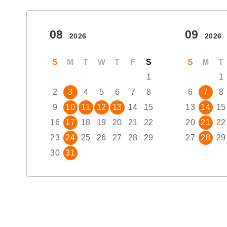
08
09
2026
2026
S
M
T
W
T
F
S
S
M
T
1
1
2
3
4
5
6
7
8
6
7
8
9
10
11
12
13
14
15
13
14
15
16
17
18
19
20
21
22
20
21
22
23
24
25
26
27
28
29
27
28
29
30
31