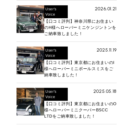
2026.01.21
User's
Voice
【口コミ評判】神奈川県にお住まい
のH様へローバーミニケンジントンを
ご納車致しました！
ROVER MINI
サービス工場
2025.11.19
User's
iR MAKERS
Voice
【口コミ評判】東京都にお住まいのI
様へローバーミニポールスミスをご
納車致しました！
購入相談
2025.05.18
User's
来店予約
Voice
【口コミ評判】東京都にお住まいのO
様へローバーミニクーパーBSCC
LTDをご納車致しました！