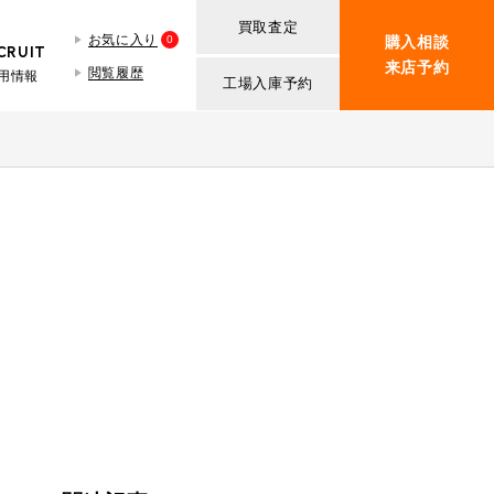
買取査定
お気に入り
0
購入相談
CRUIT
来店予約
閲覧履歴
用情報
工場入庫予約
BMW MINI
買取査定依頼
iR TECH FACTORY
ROVER MINI
BMW MINIサービス工場
紹介
買取査定依頼
iR MAKERS
ROVER MINIサービス工場
ト