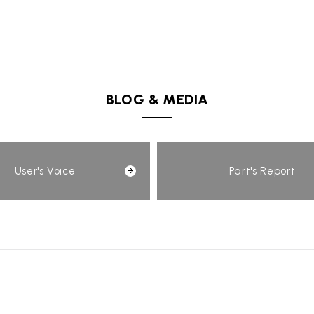
BLOG & MEDIA
User's Voice
Part's Report