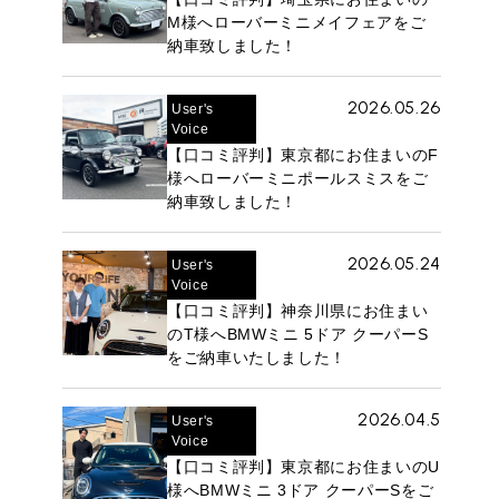
M様へローバーミニメイフェアをご
納車致しました！
2026.05.26
User's
Voice
【口コミ評判】東京都にお住まいのF
様へローバーミニポールスミスをご
納車致しました！
2026.05.24
User's
Voice
【口コミ評判】神奈川県にお住まい
のT様へBMWミニ 5ドア クーパーS
をご納車いたしました！
2026.04.5
User's
Voice
【口コミ評判】東京都にお住まいのU
様へBMWミニ 3ドア クーパーSをご