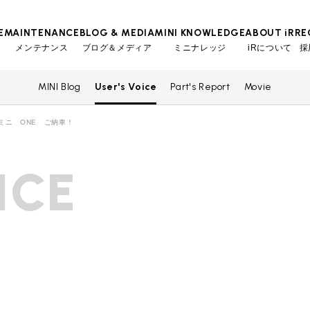
E
MAINTENANCE
BLOG & MEDIA
MINI KNOWLEDGE
ABOUT iR
RE
メンテナンス
ブログ＆メディア
ミニナレッジ
iRについて
採
MINI Blog
User's Voice
Part's Report
Movie
TOP
TOP
TOP
TOP
会社概要
スタッフ
MINI Blog
iRの買取が他社よりも高い理由
工場入庫予約
BMWミニナレッジ
Wミニ ONE ご納車！
スタッフブログ
MAP
売却手順
BMWミニ メンテナンス
ローバーミニナレッジ
User's Voice
購入者様の声
ICE
リクルー
必要書類
ローバーミニ メンテナンス
Part's Report
パーツ販売のご案内
買取Q&A
最近の修理実績
Movie
動画一覧
iRで愛車を売却されたお客様の声
BMWミニ買取査定依頼
ローバーミニ買取査定依頼