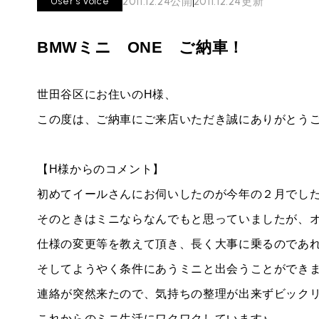
2011.12.24
公開
2011.12.24
更新
User's Voice
必要書類
ローバーミニ メンテナンス
MINI Blog
買取Q&A
スタッフブログ
ABOUT iR
TOP
BMWミニ ONE ご納車！
iRについて
最近の修理実績
iRで愛車を売却されたお客様の声
User's Voice
購入者様の声
BMWミニナレッジ
RECRUIT
会社概要
採用情報
世田谷区にお住いのH様、
BMWミニ買取査定依頼
Part's Report
パーツ販売のご案内
ローバーミニナレッジ
この度は、ご納車にご来店いただき誠にありがとうご
スタッフ紹介
ローバーミニ買取査定依頼
Movie
動画一覧
お知らせ
MAP
【H様からのコメント】
お問い合わせ
リクルート
初めてイールさんにお伺いしたのが今年の２月でし
そのときはミニならなんでもと思っていましたが、
仕様の変更等を教えて頂き、長く大事に乗るのであれ
そしてようやく条件にあうミニと出会うことができま
連絡が突然来たので、気持ちの整理が出来ずビックリ
これからのミニ生活にワクワクしています♪