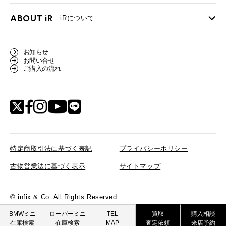
買取Q&A
MINI Blog
スタッフブログ
ABOUT iR
TOP
iRについて
最近の修理実績
iRで愛車を売却されたお客様の声
User's Voice
購入者様の声
BMWミニナレッジ
会社概要
BMWミニ買取査定依頼
お知らせ
Part's Report
パーツ販売のご案内
ローバーミニナレッジ
お問い合せ
スタッフ紹介
ローバーミニ買取査定依頼
ご購入の流れ
Movie
動画一覧
MAP
リクルート
特定商取引法に基づく表記
プライバシーポリシー
古物営業法に基づく表示
サイトマップ
© infix & Co. All Rights Reserved.
BMW MINI
ROVER MINI
BMWミニ
ローバーミニ
TEL
買取
購入相談
在庫検索
在庫検索
MAP
査定依頼
来店予約
買取査定依頼
買取査定依頼