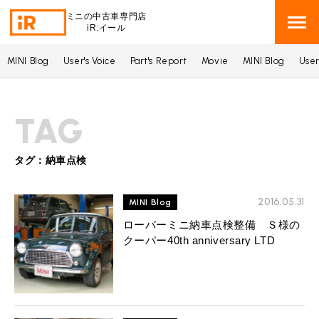
ミニの中古車専門店
iR:イール
MINI Blog
User's Voice
Part's Report
Movie
MINI Blog
User
BMW MINI
BMWミニ 在庫検索
TAG
ROVER MINI
ローバーミニ 在庫検索
TRADE
タグ：納車点検
買取
MAINTENANCE
2016.05.31
TOP
MINI Blog
メンテナンス
ローバーミニ納車点検整備 Ｓ様の
iRの買取が他社よりも高い理由
クーパー40th anniversary LTD
BLOG & MEDIA
TOP
ブログ＆メディア
売却手順
BMWミニ メンテナンス
MINI KNOWLEDGE
TOP
ミニナレッジ
必要書類
ローバーミニ メンテナンス
買取Q&A