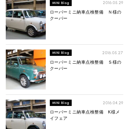
MINI Blog
スタッフブログ
2016.05.29
MINI Blog
ABOUT iR
TOP
iRについて
最近の修理実績
iRで愛車を売却されたお客様の声
ローバーミニ納車点検整備 Ｎ様の
User's Voice
購入者様の声
BMWミニナレッジ
クーパー
RECRUIT
会社概要
採用情報
BMWミニ買取査定依頼
Part's Report
パーツ販売のご案内
ローバーミニナレッジ
スタッフ紹介
ローバーミニ買取査定依頼
Movie
動画一覧
お知らせ
プライバシーポリシー
MAP
お問い合わせ
サイトマップ
2016.05.27
MINI Blog
リクルート
ローバーミニ納車点検整備 Ｓ様の
クーパー
2016.04.29
MINI Blog
BMW MINI
ROVER MINI
サービス工場
サービス工場
ローバーミニ納車点検整備 K様メ
工場
TEL
買取
購入相談
イフェア
iR TECH FACTORY
iR MAKERS
お問い合わせ
MAP
査定依頼
来店予約