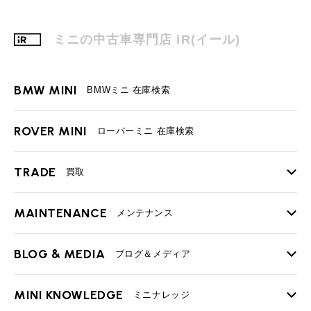
ミニの中古車専門店 iR(イール)
BMW MINI
BMWミニ 在庫検索
ROVER MINI
ローバーミニ 在庫検索
TRADE
買取
MAINTENANCE
TOP
メンテナンス
iRの買取が他社よりも高い理由
BLOG & MEDIA
TOP
ブログ＆メディア
売却手順
BMWミニ メンテナンス
MINI KNOWLEDGE
TOP
ミニナレッジ
必要書類
ローバーミニ メンテナンス