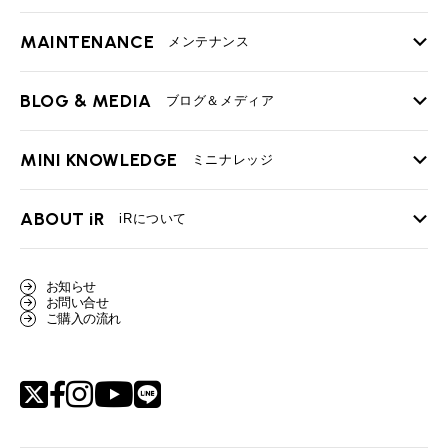
MAINTENANCE
TOP
メンテナンス
iRの買取が他社よりも高い理由
BLOG & MEDIA
TOP
ブログ＆メディア
売却手順
BMWミニ メンテナンス
MINI KNOWLEDGE
TOP
ミニナレッジ
必要書類
ローバーミニ メンテナンス
買取Q&A
MINI Blog
スタッフブログ
ABOUT iR
TOP
iRについて
最近の修理実績
iRで愛車を売却されたお客様の声
User's Voice
購入者様の声
BMWミニナレッジ
会社概要
BMWミニ買取査定依頼
お知らせ
Part's Report
パーツ販売のご案内
ローバーミニナレッジ
お問い合せ
スタッフ紹介
ローバーミニ買取査定依頼
ご購入の流れ
Movie
動画一覧
MAP
リクルート