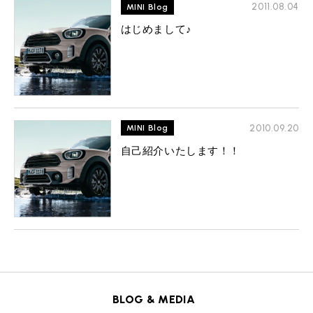
MINI Blog
スタッフブログ
2011.08.04
MINI Blog
ABOUT iR
TOP
iRについて
最近の修理実績
iRで愛車を売却されたお客様の声
はじめまして♪
User's Voice
購入者様の声
BMWミニナレッジ
RECRUIT
会社概要
採用情報
BMWミニ買取査定依頼
Part's Report
パーツ販売のご案内
ローバーミニナレッジ
スタッフ紹介
ローバーミニ買取査定依頼
Movie
動画一覧
お知らせ
プライバシーポリシー
MAP
お問い合わせ
サイトマップ
2010.09.20
MINI Blog
リクルート
自己紹介いたします！！
BMW MINI
ROVER MINI
サービス工場
サービス工場
工場
TEL
買取
購入相談
iR TECH FACTORY
iR MAKERS
お問い合わせ
MAP
査定依頼
来店予約
BLOG & MEDIA