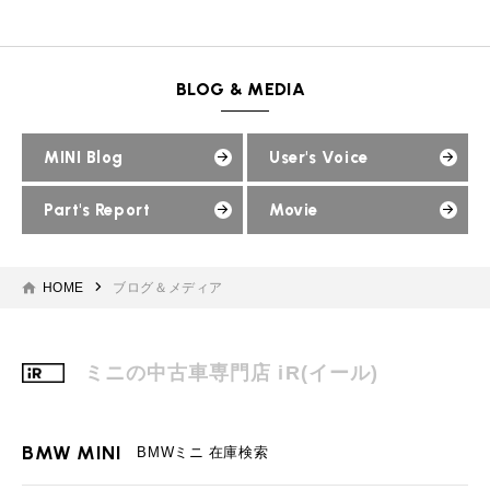
MINI Blog
スタッフブログ
ABOUT iR
TOP
iRについて
最近の修理実績
iRで愛車を売却されたお客様の声
User's Voice
購入者様の声
BMWミニナレッジ
RECRUIT
会社概要
採用情報
BMWミニ買取査定依頼
BLOG & MEDIA
Part's Report
パーツ販売のご案内
ローバーミニナレッジ
スタッフ紹介
ローバーミニ買取査定依頼
Movie
動画一覧
お知らせ
プライバシーポリシー
MINI Blog
User's Voice
MAP
お問い合わせ
サイトマップ
Part's Report
Movie
リクルート
HOME
ブログ＆メディア
ミニの中古車専門店 iR(イール)
BMW MINI
ROVER MINI
サービス工場
サービス工場
工場
TEL
買取
購入相談
iR TECH FACTORY
iR MAKERS
BMW MINI
お問い合わせ
MAP
査定依頼
来店予約
BMWミニ 在庫検索