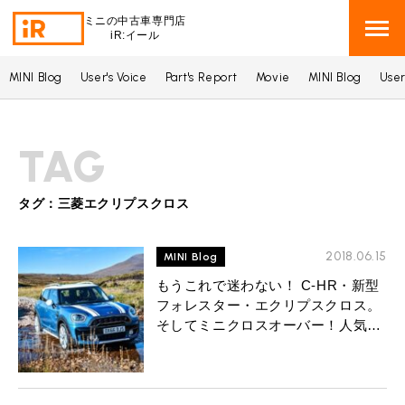
ミニの中古車専門店
iR:イール
MINI Blog
User's Voice
Part's Report
Movie
MINI Blog
User
BMW MINI
BMWミニ 在庫検索
TAG
ROVER MINI
ローバーミニ 在庫検索
TRADE
タグ：三菱エクリプスクロス
買取
MAINTENANCE
2018.06.15
TOP
MINI Blog
メンテナンス
もうこれで迷わない！ C-HR・新型
iRの買取が他社よりも高い理由
フォレスター・エクリプスクロス。
BLOG & MEDIA
TOP
ブログ＆メディア
そしてミニクロスオーバー！人気の
売却手順
コンパクトSUVサイズ徹底比較！
BMWミニ メンテナンス
MINI KNOWLEDGE
TOP
ミニナレッジ
必要書類
ローバーミニ メンテナンス
買取Q&A