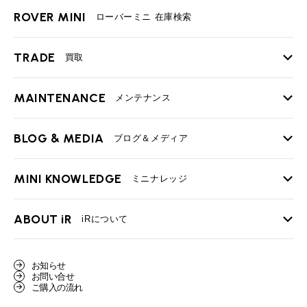
ROVER MINI
ローバーミニ 在庫検索
TRADE
買取
MAINTENANCE
TOP
メンテナンス
iRの買取が他社よりも高い理由
BLOG & MEDIA
TOP
ブログ＆メディア
売却手順
BMWミニ メンテナンス
MINI KNOWLEDGE
TOP
ミニナレッジ
必要書類
ローバーミニ メンテナンス
買取Q&A
MINI Blog
スタッフブログ
ABOUT iR
TOP
iRについて
最近の修理実績
iRで愛車を売却されたお客様の声
User's Voice
購入者様の声
BMWミニナレッジ
会社概要
BMWミニ買取査定依頼
お知らせ
Part's Report
パーツ販売のご案内
ローバーミニナレッジ
お問い合せ
スタッフ紹介
ローバーミニ買取査定依頼
ご購入の流れ
Movie
動画一覧