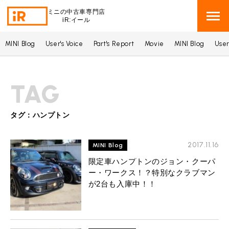
ミニの中古車専門店
iR:イール
MINI Blog
User's Voice
Part's Report
Movie
MINI Blog
User
BMW MINI
BMWミニ 在庫検索
TAG
ROVER MINI
ローバーミニ 在庫検索
TRADE
タグ：ハンプトン
買取
MAINTENANCE
2017.11.16
TOP
MINI Blog
メンテナンス
限定車ハンプトンのジョン・クーパ
iRの買取が他社よりも高い理由
ー・ワークス！？特別なクラブマン
BLOG & MEDIA
TOP
ブログ＆メディア
が2台も入庫中！！
売却手順
BMWミニ メンテナンス
MINI KNOWLEDGE
TOP
ミニナレッジ
必要書類
ローバーミニ メンテナンス
買取Q&A