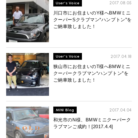
MINI Blog
スタッフブログ
2017.08.05
User's Voice
ABOUT iR
TOP
iRについて
最近の修理実績
iRで愛車を売却されたお客様の声
川口市にお住まいのY様へBMWミニ
User's Voice
購入者様の声
BMWミニナレッジ
クーパーSクラブマン“ハンプトン”を
RECRUIT
会社概要
採用情報
BMWミニ買取査定依頼
ご納車致しました！
Part's Report
パーツ販売のご案内
ローバーミニナレッジ
スタッフ紹介
ローバーミニ買取査定依頼
Movie
動画一覧
お知らせ
プライバシーポリシー
MAP
お問い合わせ
サイトマップ
2017.04.18
User's Voice
リクルート
狭山市にお住まいのT様へBMWミニ
クーパークラブマン“ハンプトン”を
ご納車致しました！
2017.04.04
MINI Blog
BMW MINI
ROVER MINI
サービス工場
サービス工場
和光市のN様、BMWミニクーパーク
工場
TEL
買取
購入相談
ラブマンご成約！[2017.4.4]
iR TECH FACTORY
iR MAKERS
お問い合わせ
MAP
査定依頼
来店予約