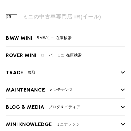
ミニの中古車専門店 iR(イール)
BMW MINI
BMWミニ 在庫検索
ROVER MINI
ローバーミニ 在庫検索
TRADE
買取
MAINTENANCE
TOP
メンテナンス
iRの買取が他社よりも高い理由
BLOG & MEDIA
TOP
ブログ＆メディア
売却手順
BMWミニ メンテナンス
MINI KNOWLEDGE
TOP
ミニナレッジ
必要書類
ローバーミニ メンテナンス