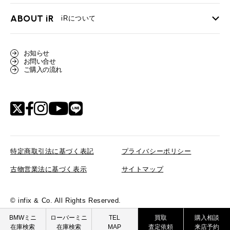
買取Q&A
MINI Blog
スタッフブログ
ABOUT iR
TOP
iRについて
最近の修理実績
iRで愛車を売却されたお客様の声
User's Voice
購入者様の声
BMWミニナレッジ
会社概要
BMWミニ買取査定依頼
お知らせ
Part's Report
パーツ販売のご案内
ローバーミニナレッジ
お問い合せ
スタッフ紹介
ローバーミニ買取査定依頼
ご購入の流れ
Movie
動画一覧
MAP
リクルート
特定商取引法に基づく表記
プライバシーポリシー
古物営業法に基づく表示
サイトマップ
© infix & Co. All Rights Reserved.
BMW MINI
ROVER MINI
BMWミニ
ローバーミニ
TEL
買取
購入相談
在庫検索
在庫検索
MAP
査定依頼
来店予約
買取査定依頼
買取査定依頼