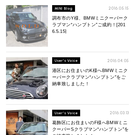
2016.05.15
MINI Blog
調布市のY様、BMWミニクーパーク
ラブマン“ハンプトン”ご成約！[201
6.5.15]
2016.04.05
User's Voice
港区にお住まいのK様へBMWミニク
ーパークラブマン“ハンプトン”をご
納車致しました！
2016.03.13
User's Voice
葛飾区にお住まいのF様へBMWミニ
クーパーSクラブマン“ハンプトン”を