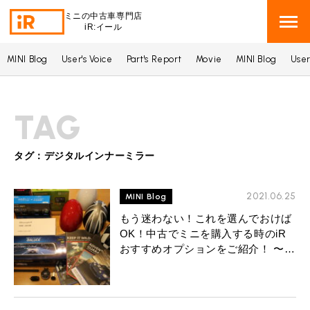
ミニの中古車専門店
iR:イール
MINI Blog
User's Voice
Part's Report
Movie
MINI Blog
User
BMW MINI
BMWミニ 在庫検索
TAG
ROVER MINI
ローバーミニ 在庫検索
TRADE
タグ：デジタルインナーミラー
買取
MAINTENANCE
2021.06.25
TOP
MINI Blog
メンテナンス
もう迷わない！これを選んでおけば
iRの買取が他社よりも高い理由
OK！中古でミニを購入する時のiR
BLOG & MEDIA
TOP
ブログ＆メディア
おすすめオプションをご紹介！ 〜第
売却手順
2世代BMWミニ（R系）編〜
BMWミニ メンテナンス
MINI KNOWLEDGE
TOP
ミニナレッジ
必要書類
ローバーミニ メンテナンス
買取Q&A