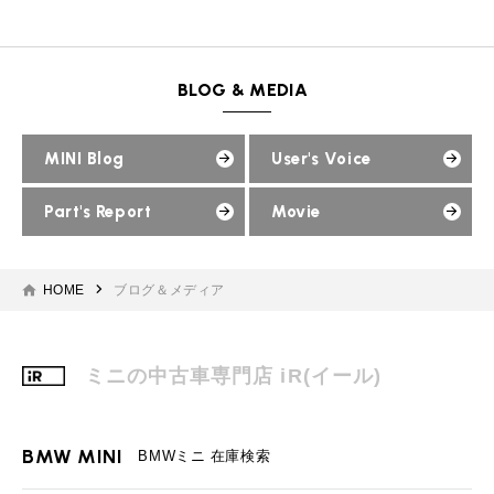
MINI Blog
スタッフブログ
ABOUT iR
TOP
iRについて
最近の修理実績
iRで愛車を売却されたお客様の声
User's Voice
購入者様の声
BMWミニナレッジ
RECRUIT
会社概要
採用情報
BMWミニ買取査定依頼
BLOG & MEDIA
Part's Report
パーツ販売のご案内
ローバーミニナレッジ
スタッフ紹介
ローバーミニ買取査定依頼
Movie
動画一覧
お知らせ
プライバシーポリシー
MINI Blog
User's Voice
MAP
お問い合わせ
サイトマップ
Part's Report
Movie
リクルート
HOME
ブログ＆メディア
ミニの中古車専門店 iR(イール)
BMW MINI
ROVER MINI
サービス工場
サービス工場
工場
TEL
買取
購入相談
iR TECH FACTORY
iR MAKERS
BMW MINI
お問い合わせ
MAP
査定依頼
来店予約
BMWミニ 在庫検索