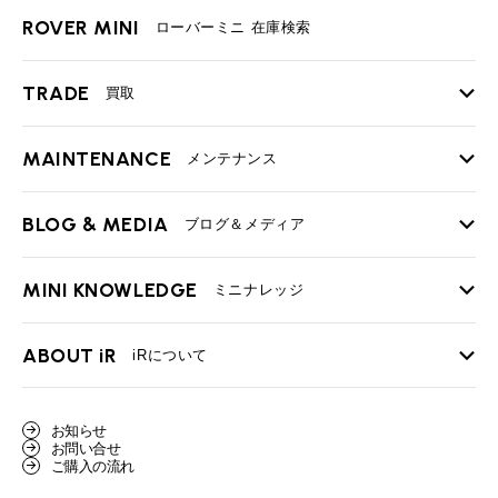
ROVER MINI
ローバーミニ 在庫検索
TRADE
買取
MAINTENANCE
TOP
メンテナンス
iRの買取が他社よりも高い理由
BLOG & MEDIA
TOP
ブログ＆メディア
売却手順
BMWミニ メンテナンス
MINI KNOWLEDGE
TOP
ミニナレッジ
必要書類
ローバーミニ メンテナンス
買取Q&A
MINI Blog
スタッフブログ
ABOUT iR
TOP
iRについて
最近の修理実績
iRで愛車を売却されたお客様の声
User's Voice
購入者様の声
BMWミニナレッジ
会社概要
BMWミニ買取査定依頼
お知らせ
Part's Report
パーツ販売のご案内
ローバーミニナレッジ
お問い合せ
スタッフ紹介
ローバーミニ買取査定依頼
ご購入の流れ
Movie
動画一覧