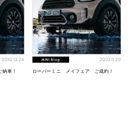
ROVER MINI
サービス工場
iR MAKERS
2010.12.26
2010.11.20
MINI Blog
ご納車！
ローバーミニ メイフェア ご成約！
購入相談
来店予約