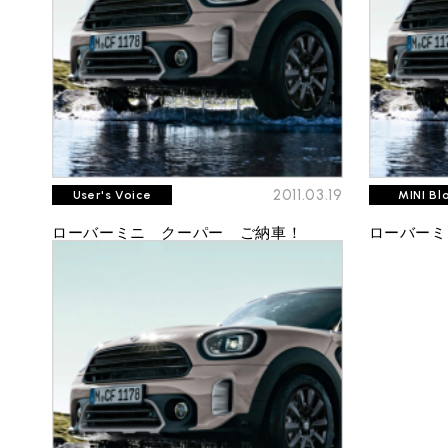
BMW MINI
サービス工場
iR TECH FACTORY
2011.03.19
User's Voice
MINI Bl
ローバーミニ クーパー ご納車！
ローバーミ
工場
お問い合わせ