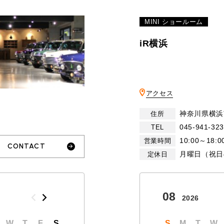
MINI ショールーム
iR横浜
アクセス
神奈川県横浜
住所
045-941-32
TEL
10:00～18:0
営業時間
CONTACT
月曜日（祝日
定休日
10
08
2026
2026
W
T
F
S
S
M
T
W
T
S
F
M
S
T
W