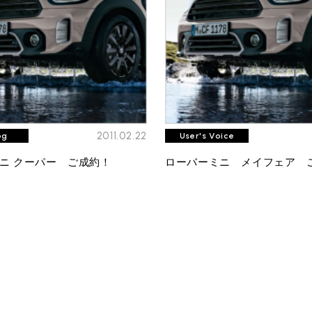
2011.02.22
og
User's Voice
ニ クーパー ご成約！
ローバーミニ メイフェア 
TEL
買取
MAP
査定依頼