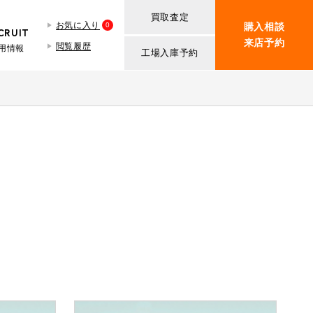
買取査定
お気に入り
0
購入相談
CRUIT
来店予約
閲覧履歴
用情報
工場入庫予約
BMW MINI
買取査定依頼
iR TECH FACTORY
ROVER MINI
BMW MINIサービス工場
紹介
買取査定依頼
iR MAKERS
ROVER MINIサービス工場
ト