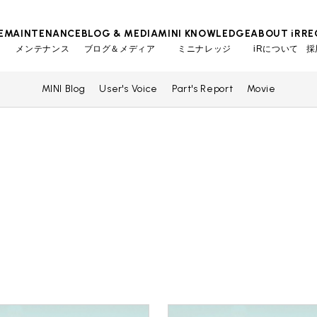
E
MAINTENANCE
BLOG & MEDIA
MINI KNOWLEDGE
ABOUT iR
RE
メンテナンス
ブログ＆メディア
ミニナレッジ
iRについて
採
MINI Blog
User's Voice
Part's Report
Movie
TOP
TOP
TOP
TOP
会社概要
スタッフ
MINI Blog
iRの買取が他社よりも高い理由
工場入庫予約
BMWミニナレッジ
スタッフブログ
MAP
売却手順
BMWミニ メンテナンス
ローバーミニナレッジ
User's Voice
購入者様の声
リクルー
必要書類
ローバーミニ メンテナンス
Part's Report
パーツ販売のご案内
買取Q&A
最近の修理実績
Movie
動画一覧
iRで愛車を売却されたお客様の声
BMWミニ買取査定依頼
ローバーミニ買取査定依頼