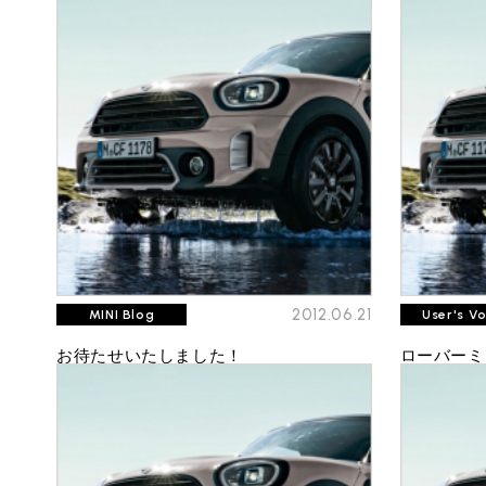
必要書類
ローバーミニ メンテナンス
MINI Blog
買取Q&A
スタッフブログ
ABOUT iR
TOP
iRについて
最近の修理実績
iRで愛車を売却されたお客様の声
User's Voice
購入者様の声
BMWミニナレッジ
RECRUIT
会社概要
採用情報
BMWミニ買取査定依頼
Part's Report
パーツ販売のご案内
ローバーミニナレッジ
スタッフ紹介
ローバーミニ買取査定依頼
Movie
動画一覧
お知らせ
MAP
お問い合わせ
リクルート
2012.06.21
MINI Blog
User's V
お待たせいたしました！
ローバーミ