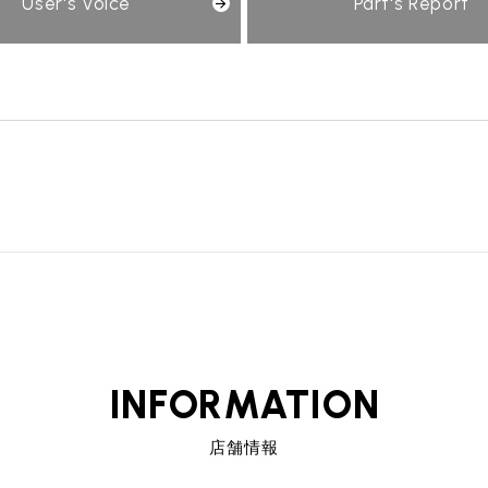
User's Voice
Part's Report
INFORMATION
店舗情報