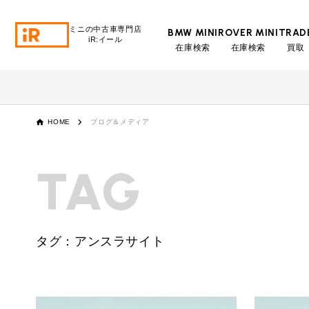
ミニの中古車専門店
BMW MINI
ROVER MINI
TRAD
iR:イール
在庫検索
在庫検索
買取
BMW MINI
BMWミニ 在庫検索
ROVER MINI
HOME
ブログ＆メディア
ローバーミニ 在庫検索
TRADE
TAG
買取
MAINTENANCE
TOP
メンテナンス
タグ：アンスラサイト
iRの買取が他社よりも高い理由
BLOG & MEDIA
TOP
ブログ＆メディア
売却手順
BMWミニ メンテナンス
MINI KNOWLEDGE
TOP
ミニナレッジ