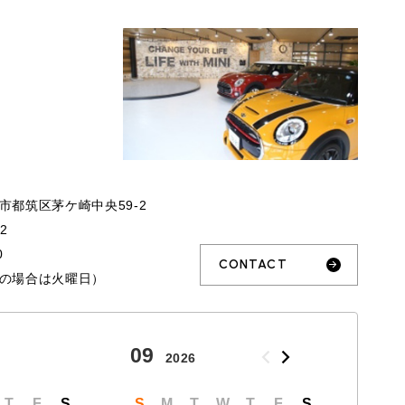
市都筑区茅ケ崎中央59-2
32
0
CONTACT
の場合は火曜日）
09
10
2026
T
F
S
S
M
T
W
T
F
S
S