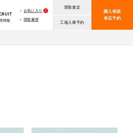
買取査定
お気に入り
0
購入相談
CRUIT
来店予約
閲覧履歴
用情報
工場入庫予約
BMW MINI
買取査定依頼
iR TECH FACTORY
ROVER MINI
BMW MINIサービス工場
紹介
買取査定依頼
iR MAKERS
ROVER MINIサービス工場
ト