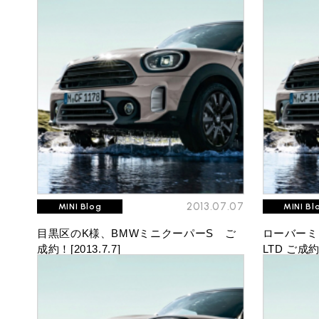
必要書類
ローバーミニ メンテナンス
MINI Blog
買取Q&A
スタッフブログ
ABOUT iR
TOP
iRについて
最近の修理実績
iRで愛車を売却されたお客様の声
User's Voice
購入者様の声
BMWミニナレッジ
RECRUIT
会社概要
採用情報
BMWミニ買取査定依頼
Part's Report
パーツ販売のご案内
ローバーミニナレッジ
スタッフ紹介
ローバーミニ買取査定依頼
Movie
動画一覧
お知らせ
MAP
お問い合わせ
リクルート
2013.07.07
MINI Blog
MINI Bl
目黒区のK様、BMWミニクーパーS ご
ローバーミニ 
成約！[2013.7.7]
LTD ご成