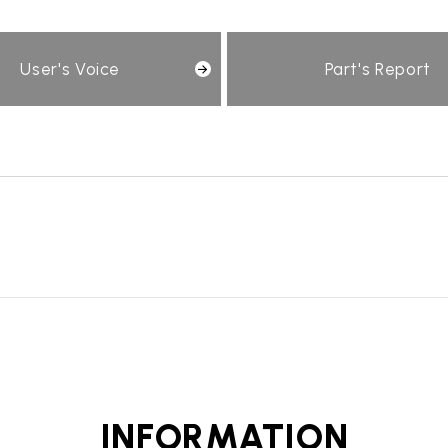
User's Voice
Part's Report
INFORMATION