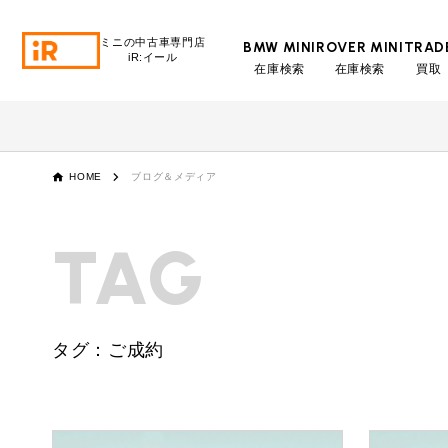
ミニの中古車専門店
BMW MINI
ROVER MINI
TRAD
iR:イール
在庫検索
在庫検索
買取
BMW MINI
BMWミニ 在庫検索
ROVER MINI
HOME
ブログ＆メディア
ローバーミニ 在庫検索
TRADE
TAG
買取
MAINTENANCE
TOP
メンテナンス
タグ：ご成約
iRの買取が他社よりも高い理由
BLOG & MEDIA
TOP
ブログ＆メディア
売却手順
BMWミニ メンテナンス
MINI KNOWLEDGE
TOP
ミニナレッジ