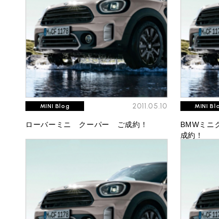
BMW MINI
サービス工場
iR TECH FACTORY
2011.05.10
MINI Blog
MINI Bl
ローバーミニ クーパー ご成約！
BMWミニ
成約！
工場
お問い合わせ