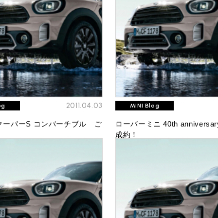
2011.04.03
og
MINI Blog
クーパーS コンバーチブル ご
ローバーミニ 40th anniversa
成約！
TEL
買取
MAP
査定依頼