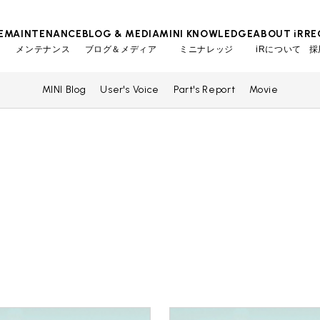
E
MAINTENANCE
BLOG & MEDIA
MINI KNOWLEDGE
ABOUT iR
RE
メンテナンス
ブログ＆メディア
ミニナレッジ
iRについて
採
MINI Blog
User's Voice
Part's Report
Movie
TOP
TOP
TOP
TOP
会社概要
スタッフ
MINI Blog
iRの買取が他社よりも高い理由
工場入庫予約
BMWミニナレッジ
スタッフブログ
MAP
売却手順
BMWミニ メンテナンス
ローバーミニナレッジ
User's Voice
購入者様の声
リクルー
必要書類
ローバーミニ メンテナンス
Part's Report
パーツ販売のご案内
買取Q&A
最近の修理実績
Movie
動画一覧
iRで愛車を売却されたお客様の声
BMWミニ買取査定依頼
ローバーミニ買取査定依頼