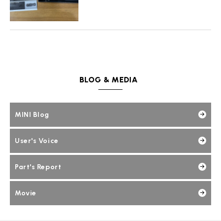
MINI Blog
スタッフブログ
ABOUT iR
TOP
iRについて
最近の修理実績
iRで愛車を売却されたお客様の声
User's Voice
購入者様の声
BMWミニナレッジ
RECRUIT
会社概要
採用情報
BMWミニ買取査定依頼
Part's Report
パーツ販売のご案内
ローバーミニナレッジ
スタッフ紹介
ローバーミニ買取査定依頼
Movie
動画一覧
お知らせ
プライバシーポリシー
MAP
BLOG & MEDIA
お問い合わせ
サイトマップ
リクルート
MINI Blog
User's Voice
Part's Report
BMW MINI
ROVER MINI
サービス工場
サービス工場
Movie
工場
TEL
買取
購入相談
iR TECH FACTORY
iR MAKERS
お問い合わせ
MAP
査定依頼
来店予約