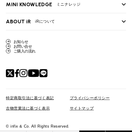
MINI KNOWLEDGE
TOP
ミニナレッジ
必要書類
ローバーミニ メンテナンス
買取Q&A
MINI Blog
スタッフブログ
ABOUT iR
TOP
iRについて
最近の修理実績
iRで愛車を売却されたお客様の声
User's Voice
購入者様の声
BMWミニナレッジ
会社概要
BMWミニ買取査定依頼
お知らせ
Part's Report
パーツ販売のご案内
ローバーミニナレッジ
お問い合せ
スタッフ紹介
ローバーミニ買取査定依頼
ご購入の流れ
Movie
動画一覧
MAP
リクルート
特定商取引法に基づく表記
プライバシーポリシー
古物営業法に基づく表示
サイトマップ
© infix & Co. All Rights Reserved.