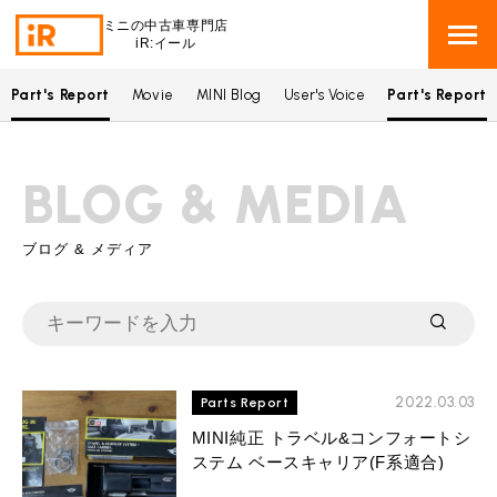
ミニの中古車専門店
iR:イール
Part's Report
Movie
MINI Blog
User's Voice
Part's Report
BMW MINI
BMWミニ 在庫検索
BLOG & MEDIA
ROVER MINI
ローバーミニ 在庫検索
TRADE
ブログ & メディア
買取
MAINTENANCE
TOP
メンテナンス
iRの買取が他社よりも高い理由
BLOG & MEDIA
TOP
ブログ＆メディア
2022.03.03
Parts Report
売却手順
BMWミニ メンテナンス
MINI純正 トラベル&コンフォートシ
MINI KNOWLEDGE
TOP
ミニナレッジ
必要書類
ステム ベースキャリア(F系適合)
ローバーミニ メンテナンス
買取Q&A