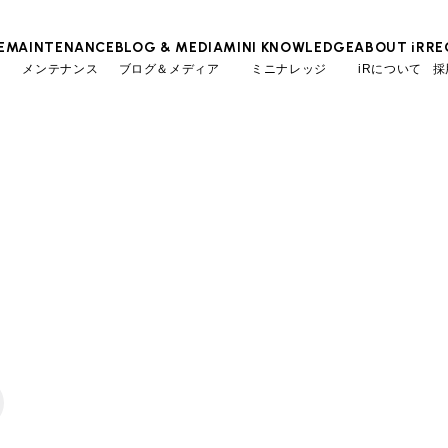
E
MAINTENANCE
BLOG & MEDIA
MINI KNOWLEDGE
ABOUT iR
RE
メンテナンス
ブログ＆メディア
ミニナレッジ
iRについて
採
TOP
TOP
TOP
TOP
会社概要
スタッフ
MINI Blog
iRの買取が他社よりも高い理由
工場入庫予約
BMWミニナレッジ
スタッフブログ
MAP
売却手順
BMWミニ メンテナンス
ローバーミニナレッジ
User's Voice
購入者様の声
リクルー
必要書類
ローバーミニ メンテナンス
Part's Report
パーツ販売のご案内
買取Q&A
最近の修理実績
Movie
動画一覧
iRで愛車を売却されたお客様の声
BMWミニ買取査定依頼
ローバーミニ買取査定依頼