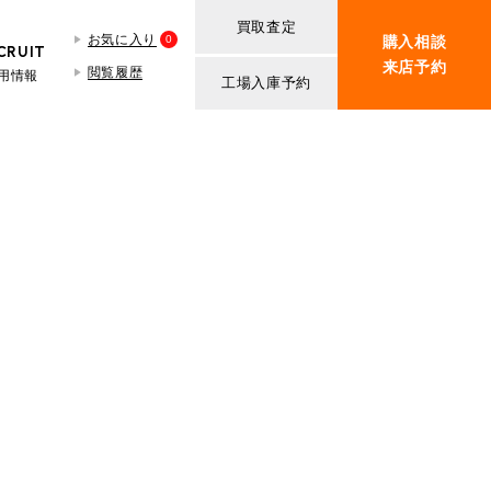
買取査定
お気に入り
0
購入相談
CRUIT
来店予約
閲覧履歴
用情報
工場入庫予約
BMW MINI
買取査定依頼
iR TECH FACTORY
ROVER MINI
BMW MINIサービス工場
紹介
買取査定依頼
iR MAKERS
ROVER MINIサービス工場
ト