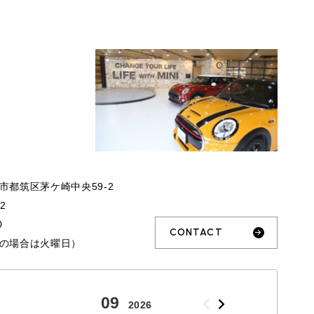
ROVER MINI
サービス工場
iR MAKERS
市都筑区茅ケ崎中央59-2
購入相談
32
来店予約
0
CONTACT
の場合は火曜日）
09
10
2026