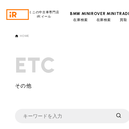
ミニの中古車専門店
BMW MINI
ROVER MINI
TRAD
iR:イール
在庫検索
在庫検索
買取
BMW MINI
BMWミニ 在庫検索
HOME
ROVER MINI
ローバーミニ 在庫検索
ETC
TRADE
買取
その他
MAINTENANCE
TOP
メンテナンス
iRの買取が他社よりも高い理由
BLOG & MEDIA
TOP
ブログ＆メディア
売却手順
BMWミニ メンテナンス
MINI KNOWLEDGE
TOP
ミニナレッジ