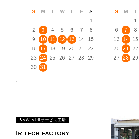
S
M
T
W
T
F
S
S
M
T
1
1
2
3
4
5
6
7
8
6
7
8
9
10
11
12
13
14
15
13
14
15
16
17
18
19
20
21
22
20
21
22
23
24
25
26
27
28
29
27
28
29
30
31
BMW MINIサービス工場
iR TECH FACTORY