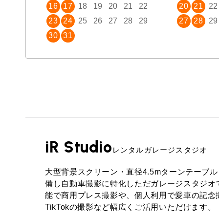
16
17
18
19
20
21
22
20
21
22
23
24
25
26
27
28
29
27
28
29
30
31
iR Studio
レンタルガレージスタジオ
大型背景スクリーン・直径4.5mターンテーブ
備し自動車撮影に特化しただガレージスタジオ
能で商用プレス撮影や、個人利用で愛車の記念撮影、
TikTokの撮影など幅広くご活用いただけます。