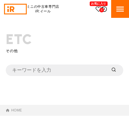
お気に入り
ミニの中古車専門店
0
iR:イール
BMW MINI
BMWミニ 在庫検索
ETC
ROVER MINI
ローバーミニ 在庫検索
その他
TRADE
買取
MAINTENANCE
TOP
メンテナンス
iRの買取が他社よりも高い理由
BLOG & MEDIA
TOP
ブログ＆メディア
売却手順
HOME
BMWミニ メンテナンス
MINI KNOWLEDGE
TOP
ミニナレッジ
必要書類
ローバーミニ メンテナンス
買取Q&A