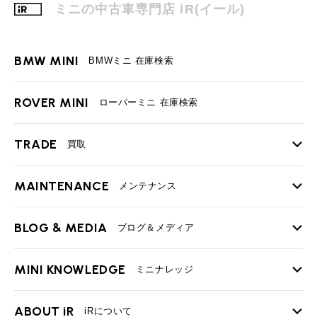
MINI Blog
スタッフブログ
ミニの中古車専門店 iR(イール)
ABOUT iR
TOP
iRについて
最近の修理実績
iRで愛車を売却されたお客様の声
User's Voice
購入者様の声
BMWミニナレッジ
RECRUIT
会社概要
採用情報
BMWミニ買取査定依頼
BMW MINI
BMWミニ 在庫検索
Part's Report
パーツ販売のご案内
ローバーミニナレッジ
スタッフ紹介
ローバーミニ買取査定依頼
Movie
動画一覧
ROVER MINI
お知らせ
プライバシーポリシー
ローバーミニ 在庫検索
MAP
お問い合わせ
サイトマップ
リクルート
TRADE
買取
MAINTENANCE
TOP
メンテナンス
iRの買取が他社よりも高い理由
BLOG & MEDIA
TOP
ブログ＆メディア
売却手順
BMWミニ メンテナンス
BMW MINI
ROVER MINI
MINI KNOWLEDGE
サービス工場
サービス工場
TOP
ミニナレッジ
必要書類
工場
TEL
買取
購入相談
ローバーミニ メンテナンス
iR TECH FACTORY
iR MAKERS
お問い合わせ
MAP
査定依頼
来店予約
買取Q&A
MINI Blog
スタッフブログ
ABOUT iR
TOP
iRについて
最近の修理実績