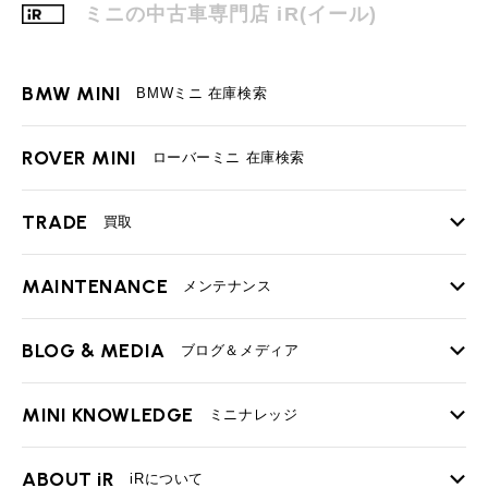
MINI Blog
スタッフブログ
ミニの中古車専門店 iR(イール)
ABOUT iR
TOP
iRについて
最近の修理実績
iRで愛車を売却されたお客様の声
User's Voice
購入者様の声
BMWミニナレッジ
RECRUIT
会社概要
採用情報
BMWミニ買取査定依頼
BMW MINI
BMWミニ 在庫検索
Part's Report
パーツ販売のご案内
ローバーミニナレッジ
スタッフ紹介
ローバーミニ買取査定依頼
Movie
動画一覧
ROVER MINI
お知らせ
プライバシーポリシー
ローバーミニ 在庫検索
MAP
お問い合わせ
サイトマップ
リクルート
TRADE
買取
MAINTENANCE
TOP
メンテナンス
iRの買取が他社よりも高い理由
BLOG & MEDIA
TOP
ブログ＆メディア
売却手順
BMWミニ メンテナンス
BMW MINI
ROVER MINI
MINI KNOWLEDGE
サービス工場
サービス工場
TOP
ミニナレッジ
必要書類
工場
TEL
買取
購入相談
ローバーミニ メンテナンス
iR TECH FACTORY
iR MAKERS
お問い合わせ
MAP
査定依頼
来店予約
買取Q&A
MINI Blog
スタッフブログ
ABOUT iR
TOP
iRについて
最近の修理実績