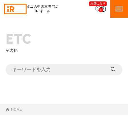
お気に入り
ミニの中古車専門店
0
iR:イール
BMW MINI
BMWミニ 在庫検索
ETC
ROVER MINI
ローバーミニ 在庫検索
その他
TRADE
買取
MAINTENANCE
TOP
メンテナンス
iRの買取が他社よりも高い理由
BLOG & MEDIA
TOP
ブログ＆メディア
売却手順
HOME
BMWミニ メンテナンス
MINI KNOWLEDGE
TOP
ミニナレッジ
必要書類
ローバーミニ メンテナンス
買取Q&A