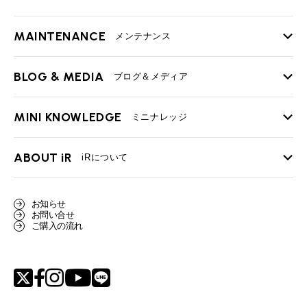
MAINTENANCE
TOP
メンテナンス
iRの買取が他社よりも高い理由
BLOG & MEDIA
TOP
ブログ＆メディア
売却手順
BMWミニ メンテナンス
MINI KNOWLEDGE
TOP
ミニナレッジ
必要書類
ローバーミニ メンテナンス
買取Q&A
MINI Blog
スタッフブログ
ABOUT iR
TOP
iRについて
最近の修理実績
iRで愛車を売却されたお客様の声
User's Voice
購入者様の声
BMWミニナレッジ
会社概要
BMWミニ買取査定依頼
お知らせ
Part's Report
パーツ販売のご案内
ローバーミニナレッジ
お問い合せ
スタッフ紹介
ローバーミニ買取査定依頼
ご購入の流れ
Movie
動画一覧
MAP
リクルート