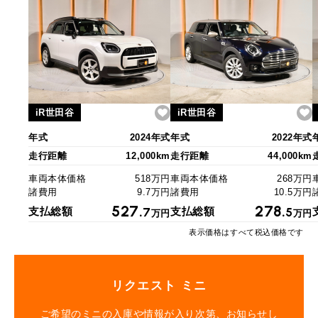
iR世田谷
iR世田谷
年式
2024年式
年式
2022年式
走行距離
12,000km
走行距離
44,000km
車両本体価格
518万円
車両本体価格
268万円
諸費用
9.7万円
諸費用
10.5万円
527.
278.
支払総額
7
支払総額
5
万円
万円
表示価格はすべて税込価格です
リクエスト ミニ
ご希望のミニの入庫や情報が入り次第、お知らせし