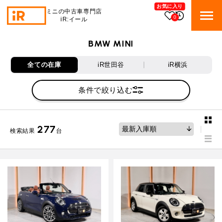
お気に入り
ミニの中古車専門店
0
iR:イール
BMW MINI
BMW MINI
BMWミニ 在庫検索
全ての在庫
iR世田谷
iR横浜
ROVER MINI
ローバーミニ 在庫検索
条件で絞り込む
TRADE
買取
277
検索結果
台
MAINTENANCE
TOP
メンテナンス
iRの買取が他社よりも高い理由
BLOG & MEDIA
TOP
ブログ＆メディア
売却手順
BMWミニ メンテナンス
MINI KNOWLEDGE
TOP
ミニナレッジ
必要書類
ローバーミニ メンテナンス
買取Q&A