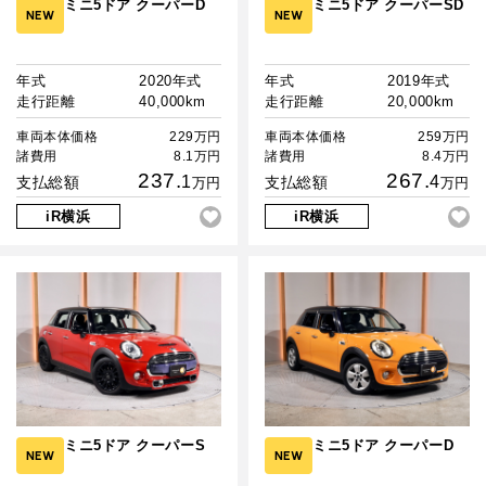
ミニ5ドア クーパーD
ミニ5ドア クーパーSD
NEW
NEW
年式
2020年式
年式
2019年式
走行距離
40,000km
走行距離
20,000km
車両本体価格
229万円
車両本体価格
259万円
諸費用
8.1万円
諸費用
8.4万円
237.
267.
1
4
支払総額
支払総額
万円
万円
iR横浜
iR横浜
ミニ5ドア クーパーS
ミニ5ドア クーパーD
NEW
NEW