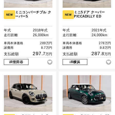
MINI Blog
スタッフブログ
ABOUT iR
TOP
iRについて
最近の修理実績
iRで愛車を売却されたお客様の声
User's Voice
ミニコンバーチブル ク
ミニ5ドア クーパー
購入者様の声
NEW
NEW
BMWミニナレッジ
ーパーS
PICCADILLY ED
RECRUIT
会社概要
採用情報
BMWミニ買取査定依頼
Part's Report
パーツ販売のご案内
ローバーミニナレッジ
スタッフ紹介
ローバーミニ買取査定依頼
年式
2018年式
年式
2021年式
Movie
走行距離
26,000km
走行距離
24,000km
動画一覧
お知らせ
プライバシーポリシー
MAP
車両本体価格
289万円
車両本体価格
278万円
お問い合わせ
サイトマップ
諸費用
8.7万円
諸費用
9.8万円
リクルート
297.
287.
7
8
支払総額
支払総額
万円
万円
iR世田谷
iR横浜
BMW MINI
ROVER MINI
サービス工場
サービス工場
工場
TEL
買取
購入相談
iR TECH FACTORY
iR MAKERS
お問い合わせ
MAP
査定依頼
来店予約