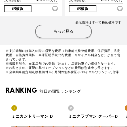
iR横浜
iR横浜
表示価格はすべて税込価格です
もっと見る
※支払総額には購入の際に必要な費用（納車前点検整備費用、保証費用、法定
費用、自賠責保険料、車庫証明手続代行費用、リサイクル料金など）が全て含
まれています。
※掲載月現在、在庫店舗での登録（届出）、店頭納車での価格となります。
※お客さまのご要望に基づくオプションなどの費用は別途申し受けます。
※全車納車前定期点検整備付 6ヶ月間の無料保証(iRロイヤルワランティ)付帯
RANKING
前日の閲覧ランキング
1
2
ミニカントリーマン D
ミニクラブマン クーパーD