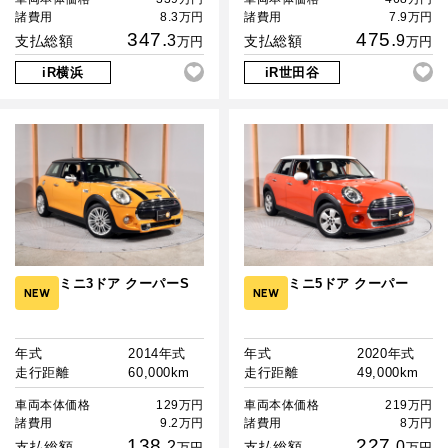
諸費用
8.3万円
諸費用
7.9万円
347.
475.
3
9
支払総額
支払総額
万円
万円
iR横浜
iR世田谷
ミニ3ドア クーパーS
ミニ5ドア クーパー
NEW
NEW
年式
2014年式
年式
2020年式
走行距離
60,000km
走行距離
49,000km
車両本体価格
129万円
車両本体価格
219万円
諸費用
9.2万円
諸費用
8万円
138.
227.
2
0
支払総額
支払総額
万円
万円