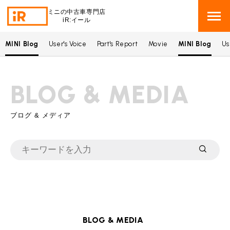
ミニの中古車専門店
iR:イール
MINI Blog
User's Voice
Part's Report
Movie
MINI Blog
Us
BMW MINI
BMWミニ 在庫検索
BLOG & MEDIA
ROVER MINI
ローバーミニ 在庫検索
TRADE
ブログ & メディア
買取
MAINTENANCE
TOP
メンテナンス
iRの買取が他社よりも高い理由
BLOG & MEDIA
TOP
ブログ＆メディア
売却手順
BMWミニ メンテナンス
MINI KNOWLEDGE
TOP
ミニナレッジ
必要書類
ローバーミニ メンテナンス
BLOG & MEDIA
買取Q&A