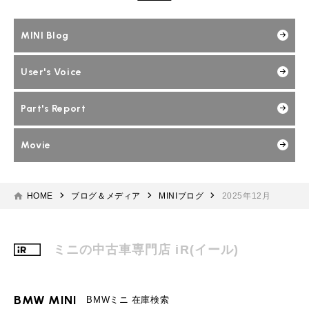
MINI Blog
スタッフブログ
ABOUT iR
TOP
iRについて
最近の修理実績
iRで愛車を売却されたお客様の声
User's Voice
購入者様の声
MINI Blog
BMWミニナレッジ
RECRUIT
会社概要
採用情報
BMWミニ買取査定依頼
Part's Report
パーツ販売のご案内
ローバーミニナレッジ
User's Voice
スタッフ紹介
ローバーミニ買取査定依頼
Movie
動画一覧
お知らせ
プライバシーポリシー
MAP
Part's Report
お問い合わせ
サイトマップ
リクルート
Movie
HOME
ブログ＆メディア
MINIブログ
2025年12月
ミニの中古車専門店 iR(イール)
BMW MINI
ROVER MINI
サービス工場
サービス工場
工場
TEL
買取
購入相談
iR TECH FACTORY
iR MAKERS
お問い合わせ
MAP
査定依頼
来店予約
BMW MINI
BMWミニ 在庫検索