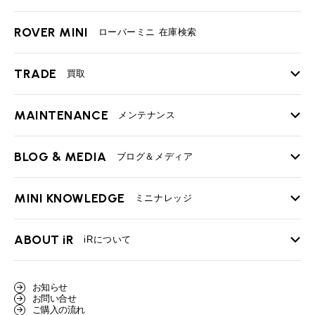
ROVER MINI
ローバーミニ 在庫検索
TRADE
買取
MAINTENANCE
TOP
メンテナンス
iRの買取が他社よりも高い理由
BLOG & MEDIA
TOP
ブログ＆メディア
売却手順
BMWミニ メンテナンス
MINI KNOWLEDGE
TOP
ミニナレッジ
必要書類
ローバーミニ メンテナンス
買取Q&A
MINI Blog
スタッフブログ
ABOUT iR
TOP
iRについて
最近の修理実績
iRで愛車を売却されたお客様の声
User's Voice
購入者様の声
BMWミニナレッジ
会社概要
BMWミニ買取査定依頼
お知らせ
Part's Report
パーツ販売のご案内
ローバーミニナレッジ
お問い合せ
スタッフ紹介
ローバーミニ買取査定依頼
ご購入の流れ