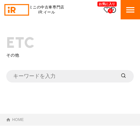
お気に入り
ミニの中古車専門店
0
iR:イール
BMW MINI
BMWミニ 在庫検索
ETC
ROVER MINI
ローバーミニ 在庫検索
その他
TRADE
買取
MAINTENANCE
TOP
メンテナンス
iRの買取が他社よりも高い理由
BLOG & MEDIA
TOP
ブログ＆メディア
売却手順
HOME
BMWミニ メンテナンス
MINI KNOWLEDGE
TOP
ミニナレッジ
必要書類
ローバーミニ メンテナンス
買取Q&A