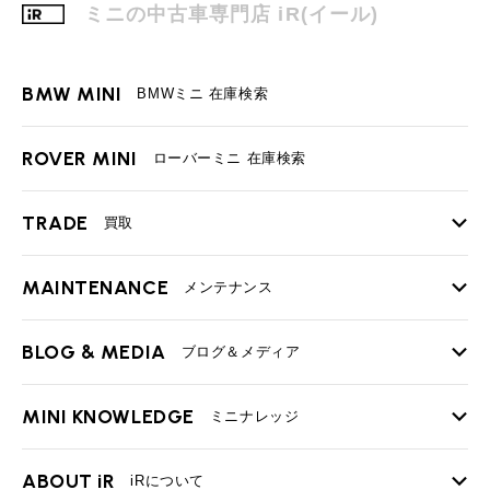
MINI Blog
スタッフブログ
ミニの中古車専門店 iR(イール)
ABOUT iR
TOP
iRについて
最近の修理実績
iRで愛車を売却されたお客様の声
User's Voice
購入者様の声
BMWミニナレッジ
RECRUIT
会社概要
採用情報
BMWミニ買取査定依頼
BMW MINI
BMWミニ 在庫検索
Part's Report
パーツ販売のご案内
ローバーミニナレッジ
スタッフ紹介
ローバーミニ買取査定依頼
Movie
動画一覧
ROVER MINI
お知らせ
プライバシーポリシー
ローバーミニ 在庫検索
MAP
お問い合わせ
サイトマップ
リクルート
TRADE
買取
MAINTENANCE
TOP
メンテナンス
iRの買取が他社よりも高い理由
BLOG & MEDIA
TOP
ブログ＆メディア
売却手順
BMWミニ メンテナンス
BMW MINI
ROVER MINI
MINI KNOWLEDGE
サービス工場
サービス工場
TOP
ミニナレッジ
必要書類
工場
TEL
買取
購入相談
ローバーミニ メンテナンス
iR TECH FACTORY
iR MAKERS
お問い合わせ
MAP
査定依頼
来店予約
買取Q&A
MINI Blog
スタッフブログ
ABOUT iR
TOP
iRについて
最近の修理実績